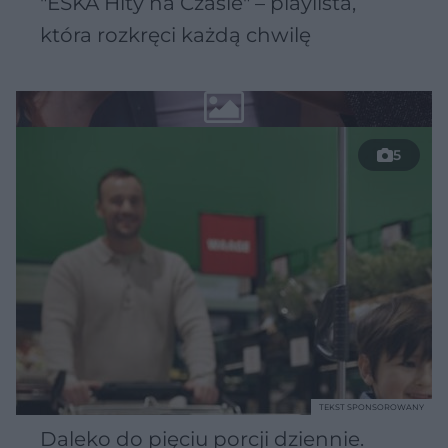
"ESKA Hity na Czasie" – playlista,
która rozkręci każdą chwilę
5
TEKST SPONSOROWANY
Daleko do pięciu porcji dziennie.