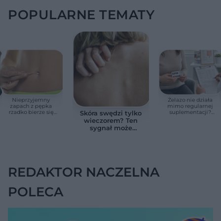
POPULARNE TEMATY
Nieprzyjemny
Żelazo nie działa
zapach z pępka
mimo regularnej
rzadko bierze się
suplementacji?
Skóra swędzi tylko
znikąd. Jeden objaw
Przyczyna może
wieczorem? Ten
zmienia wszystko
ukrywać się w
sygnał może
jelitach
wskazywać na
chorobę, która długo
nie daje objawów
REDAKTOR NACZELNA
POLECA