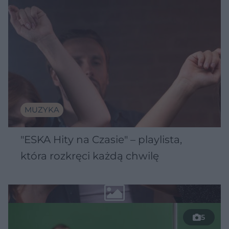
MUZYKA
"ESKA Hity na Czasie" – playlista,
która rozkręci każdą chwilę
5