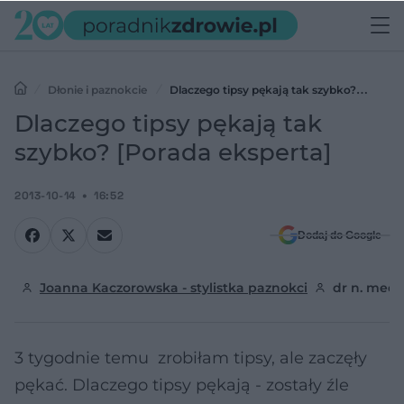
Dłonie i paznokcie
Dlaczego tipsy pękają tak szybko?
[Porada eksperta]
Dlaczego tipsy pękają tak
szybko? [Porada eksperta]
2013-10-14
16:52
Dodaj do Google
Joanna Kaczorowska - stylistka paznokci
dr n. med.
3 tygodnie temu zrobiłam tipsy, ale zaczęły
pękać. Dlaczego tipsy pękają - zostały źle