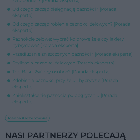
żelu bonder? [Porada eksperta]
Od czego zacząć pielęgnację paznokci? [Porada
eksperta]
Od czego zacząć robienie paznokci żelowych? [Porada
eksperta]
Paznokcie żelowe: wybrać kolorowe żele czy lakiery
hybrydowe? [Porada eksperta]
Przedłużanie zniszczonych paznokci? [Porada eksperta]
Stylizacja paznokci żelowych [Porada eksperta]
Top-Base: 2w1 czy osobno? [Porada eksperta]
Zdobienie paznokci przy żelu i hybrydzie [Porada
eksperta]
Zniekształcenie paznocia po obgryzaniu [Porada
eksperta]
Joanna Kaczorowska
NASI PARTNERZY POLECAJĄ