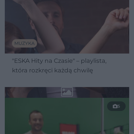
MUZYKA
"ESKA Hity na Czasie" – playlista,
która rozkręci każdą chwilę
5