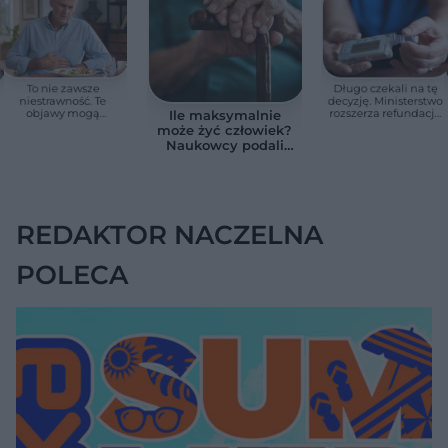
To nie zawsze
Długo czekali na tę
niestrawność. Te
decyzję. Ministerstwo
objawy mogą
rozszerza refundację
Ile maksymalnie
wskazywać na raka
pomp insulinowych
może żyć człowiek?
trzustki
Naukowcy podali
zaskakującą liczbę
REDAKTOR NACZELNA
POLECA