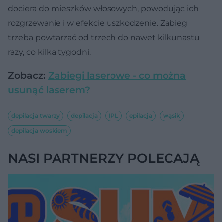
dociera do mieszków włosowych, powodując ich
rozgrzewanie i w efekcie uszkodzenie. Zabieg
trzeba powtarzać od trzech do nawet kilkunastu
razy, co kilka tygodni.
Zobacz:
Zabiegi laserowe - co można
usunąć laserem?
depilacja twarzy
depilacja
IPL
epilacja
wąsik
depilacja woskiem
NASI PARTNERZY POLECAJĄ