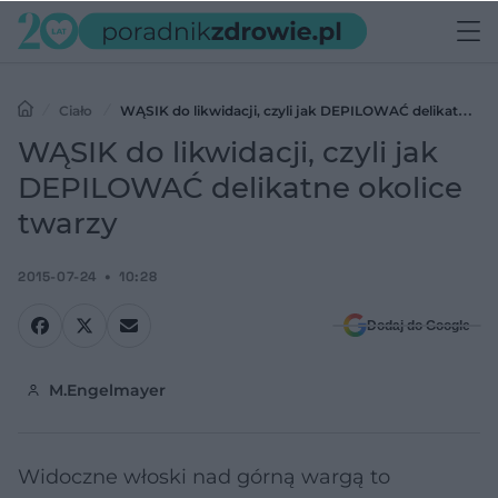
Ciało
WĄSIK do likwidacji, czyli jak DEPILOWAĆ delikatne
okolice twarzy
WĄSIK do likwidacji, czyli jak
DEPILOWAĆ delikatne okolice
twarzy
2015-07-24
10:28
Dodaj do Google
M.Engelmayer
Widoczne włoski nad górną wargą to