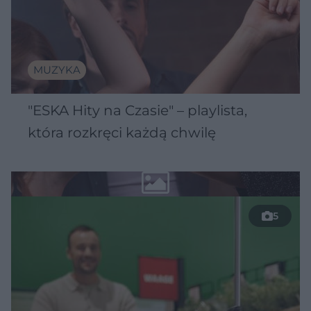
MUZYKA
"ESKA Hity na Czasie" – playlista,
która rozkręci każdą chwilę
5