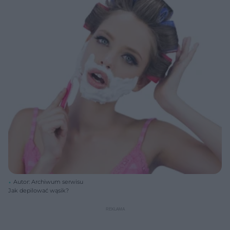
Autor: Archiwum serwisu
Jak depilować wąsik?