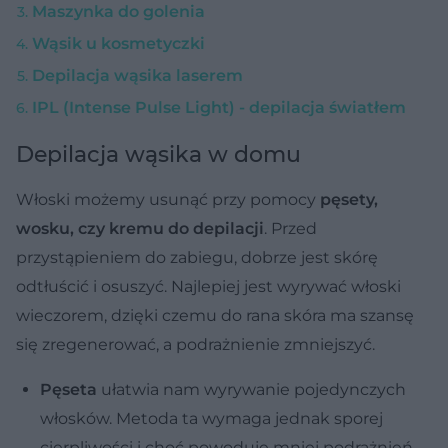
Maszynka do golenia
Wąsik u kosmetyczki
Depilacja wąsika laserem
IPL (Intense Pulse Light) - depilacja światłem
Depilacja wąsika w domu
Włoski możemy usunąć przy pomocy
pęsety,
wosku, czy kremu do depilacji
. Przed
przystąpieniem do zabiegu, dobrze jest skórę
odtłuścić i osuszyć. Najlepiej jest wyrywać włoski
wieczorem, dzięki czemu do rana skóra ma szansę
się zregenerować, a podrażnienie zmniejszyć.
Pęseta
ułatwia nam wyrywanie pojedynczych
włosków. Metoda ta wymaga jednak sporej
cierpliwości i choć powoduje mniej podrażnień