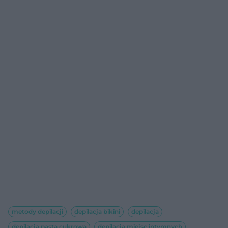
metody depilacji
depilacja bikini
depilacja
depilacja pastą cukrową
depilacja miejsc intymnych