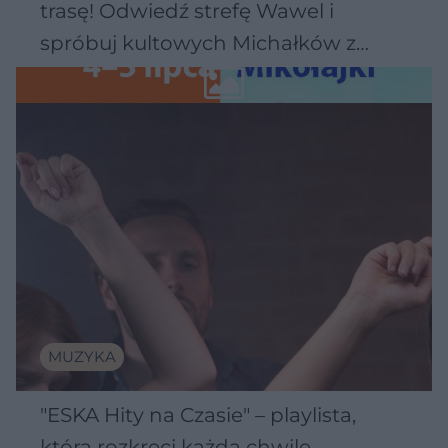
trasę! Odwiedź strefę Wawel i
spróbuj kultowych Michałków z
Wawelu
MUZYKA
"ESKA Hity na Czasie" – playlista,
która rozkręci każdą chwilę