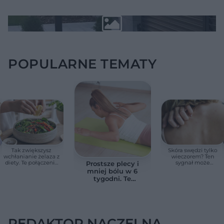
POPULARNE TEMATY
Tak zwiększysz
Skóra swędzi tylko
wchłanianie żelaza z
wieczorem? Ten
diety. Te połączenia
sygnał może
Prostsze plecy i
produktów
wskazywać na
mniej bólu w 6
pomagają przy
chorobę, która długo
tygodni. Te
anemii
nie daje objawów
ćwiczenia
pomagają
zmniejszyć wdowi
garb
REDAKTOR NACZELNA