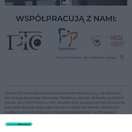
WSPÓŁPRACUJĄ Z NAMI:
Serwis PoradnikZdrowie.pl ma charakter edukacyjny, nie stanowi i
nie zastępuje porady lekarskiej. Redakcja serwisu dokłada wszelkich
starań, aby informacje w nim zawarte były poprawne merytorycznie,
jednakże decyzja dotycząca leczenia należy do lekarza. Redakcja i
wydawca serwisu nie ponoszą odpowiedzialności wynikającej z
zastosowania informacji zamieszczonych na stronach serwisu, który
nie prowadzi działalności leczniczej polegającej na udzielaniu
świadczeń zdrowotnych w rozumieniu art. 3 ust 1 ustawy o
działalności leczniczej.