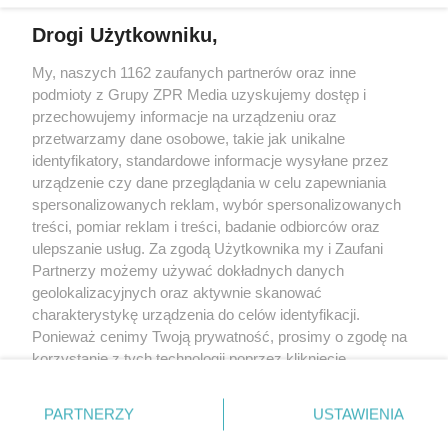
Drogi Użytkowniku,
Żaden utwór zamieszczony w serwisie nie może być powielany i
My, naszych 1162 zaufanych partnerów oraz inne
rozpowszechniany lub dalej rozpowszechniany w jakikolwiek sposób
(w tym także elektroniczny lub mechaniczny) na jakimkolwiek polu
podmioty z Grupy ZPR Media uzyskujemy dostęp i
eksploatacji w jakiejkolwiek formie, włącznie z umieszczaniem w
przechowujemy informacje na urządzeniu oraz
Internecie bez pisemnej zgody właściciela praw. Jakiekolwiek użycie
przetwarzamy dane osobowe, takie jak unikalne
lub wykorzystanie utworów w całości lub w części z naruszeniem
prawa, tzn. bez właściwej zgody, jest zabronione pod groźbą kary i
identyfikatory, standardowe informacje wysyłane przez
może być ścigane prawnie.
urządzenie czy dane przeglądania w celu zapewniania
spersonalizowanych reklam, wybór spersonalizowanych
treści, pomiar reklam i treści, badanie odbiorców oraz
ulepszanie usług. Za zgodą Użytkownika my i Zaufani
Partnerzy możemy używać dokładnych danych
geolokalizacyjnych oraz aktywnie skanować
charakterystykę urządzenia do celów identyfikacji.
O nas
Ponieważ cenimy Twoją prywatność, prosimy o zgodę na
korzystanie z tych technologii poprzez kliknięcie
Informacje prawne
„Akceptuję”. Zgoda jest dobrowolna i zawsze możesz ją
Nasze serwisy
zmienić/wycofać klikając przycisk ustawień prywatności
PARTNERZY
USTAWIENIA
znajdujący się w lewym dolnym rogu strony
. Niektóre
© 2026 Grupa ZPR Media