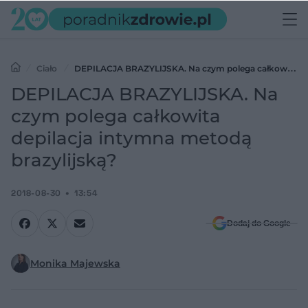
Ciało
DEPILACJA BRAZYLIJSKA. Na czym polega całkowita
depilacja intymna metodą brazylijską?
DEPILACJA BRAZYLIJSKA. Na
czym polega całkowita
depilacja intymna metodą
brazylijską?
2018-08-30
13:54
Dodaj do Google
Monika Majewska