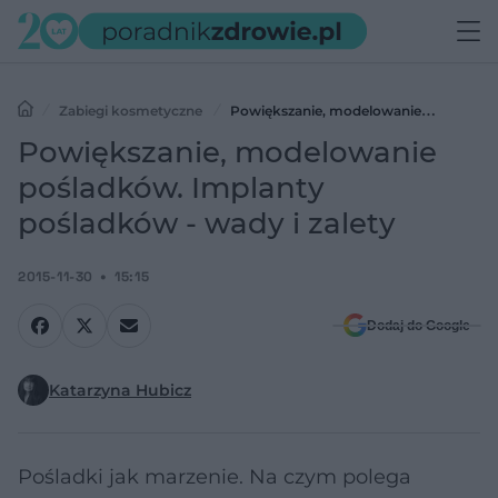
Zabiegi kosmetyczne
Powiększanie, modelowanie
pośladków. Implanty pośladków - wady i zalety
Powiększanie, modelowanie
pośladków. Implanty
pośladków - wady i zalety
2015-11-30
15:15
Dodaj do Google
Katarzyna Hubicz
Pośladki jak marzenie. Na czym polega