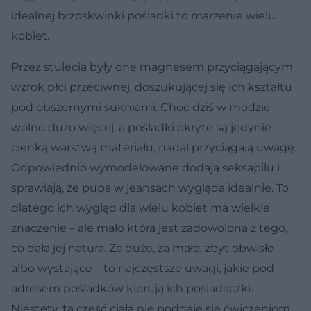
idealnej brzoskwinki pośladki to marzenie wielu
kobiet.
Przez stulecia były one magnesem przyciągającym
wzrok płci przeciwnej, doszukującej się ich kształtu
pod obszernymi sukniami. Choć dziś w modzie
wolno dużo więcej, a pośladki okryte są jedynie
cienką warstwą materiału, nadal przyciągają uwagę.
Odpowiednio wymodelowane dodają seksapilu i
sprawiają, że pupa w jeansach wygląda idealnie. To
dlatego ich wygląd dla wielu kobiet ma wielkie
znaczenie – ale mało która jest zadowolona z tego,
co dała jej natura. Za duże, za małe, zbyt obwisłe
albo wystające – to najczęstsze uwagi, jakie pod
adresem pośladków kierują ich posiadaczki.
Niestety, ta część ciała nie poddaje się ćwiczeniom