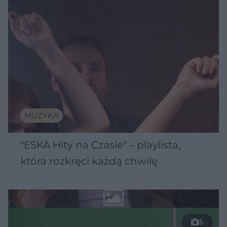
MUZYKA
"ESKA Hity na Czasie" – playlista,
która rozkręci każdą chwilę
5