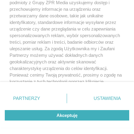
(w tym także elektroniczny lub mechaniczny) na jakimkolwiek polu
podmioty z Grupy ZPR Media uzyskujemy dostęp i
eksploatacji w jakiejkolwiek formie, włącznie z umieszczaniem w
przechowujemy informacje na urządzeniu oraz
Internecie bez pisemnej zgody właściciela praw. Jakiekolwiek użycie
przetwarzamy dane osobowe, takie jak unikalne
lub wykorzystanie utworów w całości lub w części z naruszeniem
prawa, tzn. bez właściwej zgody, jest zabronione pod groźbą kary i
identyfikatory, standardowe informacje wysyłane przez
może być ścigane prawnie.
urządzenie czy dane przeglądania w celu zapewniania
spersonalizowanych reklam, wybór spersonalizowanych
treści, pomiar reklam i treści, badanie odbiorców oraz
ulepszanie usług. Za zgodą Użytkownika my i Zaufani
Partnerzy możemy używać dokładnych danych
geolokalizacyjnych oraz aktywnie skanować
charakterystykę urządzenia do celów identyfikacji.
O nas
Ponieważ cenimy Twoją prywatność, prosimy o zgodę na
korzystanie z tych technologii poprzez kliknięcie
Informacje prawne
„Akceptuję”. Zgoda jest dobrowolna i zawsze możesz ją
Nasze serwisy
zmienić/wycofać klikając przycisk ustawień prywatności
PARTNERZY
USTAWIENIA
znajdujący się w lewym dolnym rogu strony
. Niektóre
© 2026 Grupa ZPR Media
rodzaje przetwarzania danych nie wymagają zgody
Akceptuję
użytkownika, ale masz prawo sprzeciwić się takiemu
przetwarzaniu. Preferencje będą miały zastosowanie tylko
na tej witrynie.