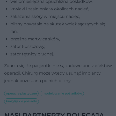
wielomiesięczna opuchlizna pośladków,
krwiaki i zasinienia w okolicach nacięć,
zakażenia skóry w miejscu nacięć,
blizny powstałe na skutek wciąż sączących się
ran,
brzeżna martwica skóry,
zator tłuszczowy,
zator tętnicy płucnej.
Zdarza się, że pacjentki nie są zadowolone z efektów
operacji. Chirurg może wtedy usunąć implanty,
jednak pozostaną po nich blizny.
operacje plastyczne
modelowanie pośladków
brazylijskie pośladki
NASI PARTNERZY POLECAJĄ