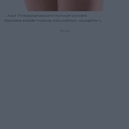
Autor: Thinkstockphotos.com/ Archiwum prywatne
Brazylijskie pośladki marzą się wielu kobietom, szczególnie o
delikatnej budowie ciała. zabieg wszczepienia implantów w pośladki
jest jednak inwazyjny i bywa niebezpieczny.