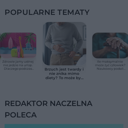
POPULARNE TEMATY
Zdrowie jamy ustnej
Ile maksymalnie
nie jedzie na urlop.
może żyć człowiek?
Dlaczego podczas
Naukowcy podali
Brzuch jest twardy i
wakacji nie warto
zaskakującą liczbę
nie znika mimo
zapominać o
diety? To może być
przestrzeniach
wodobrzusze, nie
międzyzębowych?
zwykłe wzdęcia
REDAKTOR NACZELNA
POLECA