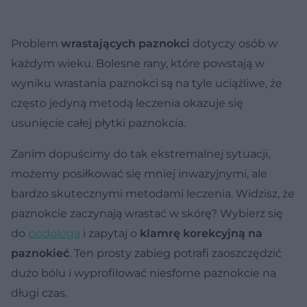
Problem
wrastających paznokci
dotyczy osób w
każdym wieku. Bolesne rany, które powstają w
wyniku wrastania paznokci są na tyle uciążliwe, że
często jedyną metodą leczenia okazuje się
usunięcie całej płytki paznokcia.
Zanim dopuścimy do tak ekstremalnej sytuacji,
możemy posiłkować się mniej inwazyjnymi, ale
bardzo skutecznymi metodami leczenia. Widzisz, że
paznokcie zaczynają wrastać w skórę? Wybierz się
do
podologa
i zapytaj o
klamrę korekcyjną na
paznokieć
. Ten prosty zabieg potrafi zaoszczędzić
dużo bólu i wyprofilować niesforne paznokcie na
długi czas.