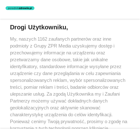
zastosowania informacji zamieszczonych na stronach serwisu, który
nie prowadzi działalności leczniczej polegającej na udzielaniu
świadczeń zdrowotnych w rozumieniu art. 3 ust 1 ustawy o
działalności leczniczej.
Drogi Użytkowniku,
Żaden utwór zamieszczony w serwisie nie może być powielany i
My, naszych 1162 zaufanych partnerów oraz inne
rozpowszechniany lub dalej rozpowszechniany w jakikolwiek sposób
(w tym także elektroniczny lub mechaniczny) na jakimkolwiek polu
podmioty z Grupy ZPR Media uzyskujemy dostęp i
eksploatacji w jakiejkolwiek formie, włącznie z umieszczaniem w
przechowujemy informacje na urządzeniu oraz
Internecie bez pisemnej zgody właściciela praw. Jakiekolwiek użycie
przetwarzamy dane osobowe, takie jak unikalne
lub wykorzystanie utworów w całości lub w części z naruszeniem
prawa, tzn. bez właściwej zgody, jest zabronione pod groźbą kary i
identyfikatory, standardowe informacje wysyłane przez
może być ścigane prawnie.
urządzenie czy dane przeglądania w celu zapewniania
spersonalizowanych reklam, wybór spersonalizowanych
treści, pomiar reklam i treści, badanie odbiorców oraz
ulepszanie usług. Za zgodą Użytkownika my i Zaufani
Partnerzy możemy używać dokładnych danych
geolokalizacyjnych oraz aktywnie skanować
charakterystykę urządzenia do celów identyfikacji.
O nas
Ponieważ cenimy Twoją prywatność, prosimy o zgodę na
korzystanie z tych technologii poprzez kliknięcie
Informacje prawne
„Akceptuję”. Zgoda jest dobrowolna i zawsze możesz ją