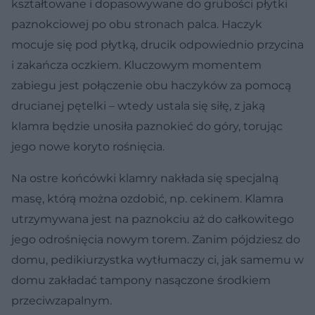
kształtowane i dopasowywane do grubości płytki
paznokciowej po obu stronach palca. Haczyk
mocuje się pod płytką, drucik odpowiednio przycina
i zakańcza oczkiem. Kluczowym momentem
zabiegu jest połączenie obu haczyków za pomocą
drucianej pętelki – wtedy ustala się siłę, z jaką
klamra będzie unosiła paznokieć do góry, torując
jego nowe koryto rośnięcia.
Na ostre końcówki klamry nakłada się specjalną
masę, którą można ozdobić, np. cekinem. Klamra
utrzymywana jest na paznokciu aż do całkowitego
jego odrośnięcia nowym torem. Zanim pójdziesz do
domu, pedikiurzystka wytłumaczy ci, jak samemu w
domu zakładać tampony nasączone środkiem
przeciwzapalnym.