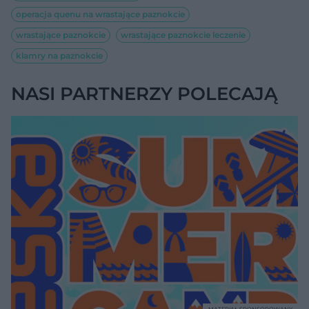
operacja quenu na wrastające paznokcie
wrastające paznokcie
wrastające paznokcie leczenie
klamry na paznokcie
NASI PARTNERZY POLECAJĄ
MATERIAŁ SPONSOROWANY