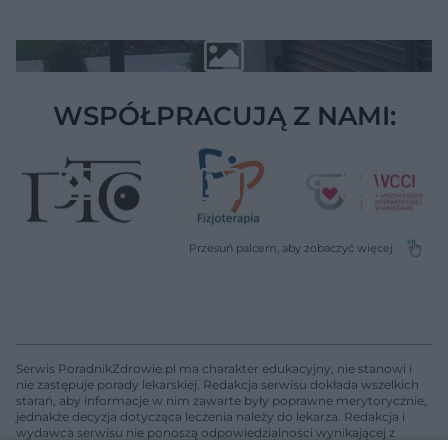
WSPÓŁPRACUJĄ Z NAMI:
Serwis PoradnikZdrowie.pl ma charakter edukacyjny, nie stanowi i
nie zastępuje porady lekarskiej. Redakcja serwisu dokłada wszelkich
starań, aby informacje w nim zawarte były poprawne merytorycznie,
jednakże decyzja dotycząca leczenia należy do lekarza. Redakcja i
wydawca serwisu nie ponoszą odpowiedzialności wynikającej z