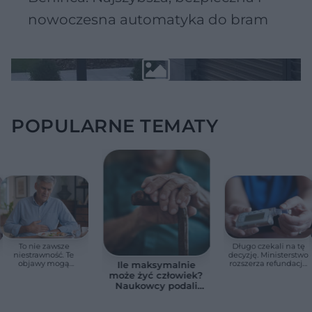
nowoczesna automatyka do bram
POPULARNE TEMATY
To nie zawsze
Długo czekali na tę
niestrawność. Te
decyzję. Ministerstwo
objawy mogą
rozszerza refundację
Ile maksymalnie
wskazywać na raka
pomp insulinowych
może żyć człowiek?
trzustki
Naukowcy podali
zaskakującą liczbę