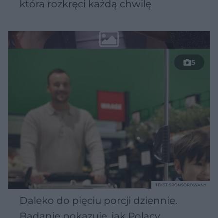
która rozkręci każdą chwilę
5
TEKST SPONSOROWANY
Daleko do pięciu porcji dziennie.
Badanie pokazuje, jak Polacy