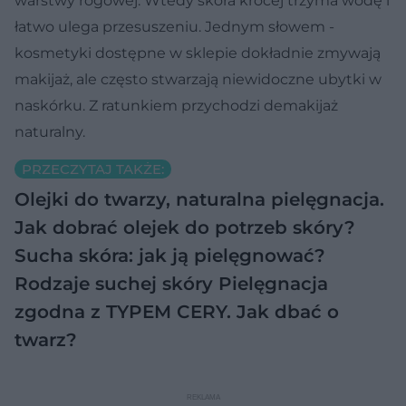
warstwy rogowej. Wtedy skóra krócej trzyma wodę i
łatwo ulega przesuszeniu. Jednym słowem -
kosmetyki dostępne w sklepie dokładnie zmywają
makijaż, ale często stwarzają niewidoczne ubytki w
naskórku. Z ratunkiem przychodzi demakijaż
naturalny.
PRZECZYTAJ TAKŻE:
Olejki do twarzy, naturalna pielęgnacja.
Jak dobrać olejek do potrzeb skóry?
Sucha skóra: jak ją pielęgnować?
Rodzaje suchej skóry
Pielęgnacja
zgodna z TYPEM CERY. Jak dbać o
twarz?