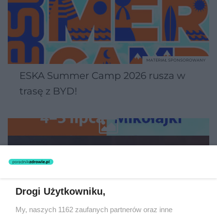
MATERIAŁ SPONSOROWANY
ESKA Summer Camp 2026 rusza w
trasę z BYD!
Drogi Użytkowniku,
My, naszych 1162 zaufanych partnerów oraz inne