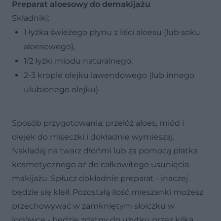
Preparat aloesowy do demakijażu
Składniki:
1 łyżka świeżego płynu z liści aloesu (lub soku
aloesowego),
1/2 łyżki miodu naturalnego,
2-3 krople olejku lawendowego (lub innego
ulubionego olejku)
Sposób przygotowania:
przełóż aloes, miód i
olejek do miseczki i dokładnie wymieszaj.
Nakładaj na twarz dłońmi lub za pomocą płatka
kosmetycznego aż do całkowitego usunięcia
makijażu. Spłucz dokładnie preparat - inaczej
będzie się kleił. Pozostałą ilość mieszanki możesz
przechowywać w zamkniętym słoiczku w
lodówce - będzie zdatny do użytku przez kilka