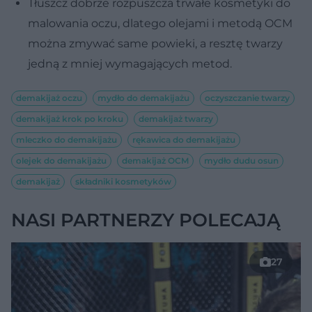
Tłuszcz dobrze rozpuszcza trwałe kosmetyki do
malowania oczu, dlatego olejami i metodą OCM
można zmywać same powieki, a resztę twarzy
jedną z mniej wymagających metod.
demakijaż oczu
mydło do demakijażu
oczyszczanie twarzy
demakijaż krok po kroku
demakijaż twarzy
mleczko do demakijażu
rękawica do demakijażu
olejek do demakijażu
demakijaż OCM
mydło dudu osun
demakijaż
składniki kosmetyków
NASI PARTNERZY POLECAJĄ
27