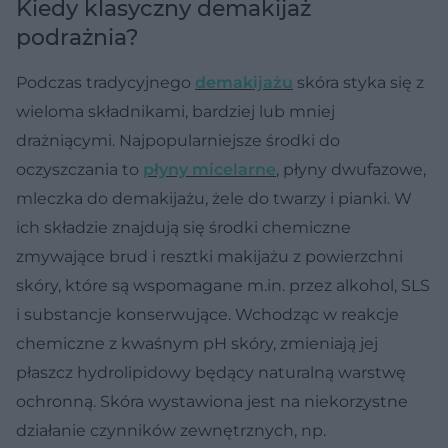
Kiedy klasyczny demakijaż
podrażnia?
Podczas tradycyjnego
demakijażu
skóra styka się z
wieloma składnikami, bardziej lub mniej
drażniącymi. Najpopularniejsze środki do
oczyszczania to
płyny micelarne
, płyny dwufazowe,
mleczka do demakijażu, żele do twarzy i pianki. W
ich składzie znajdują się środki chemiczne
zmywające brud i resztki makijażu z powierzchni
skóry, które są wspomagane m.in. przez alkohol, SLS
i substancje konserwujące. Wchodząc w reakcje
chemiczne z kwaśnym pH skóry, zmieniają jej
płaszcz hydrolipidowy będący naturalną warstwę
ochronną. Skóra wystawiona jest na niekorzystne
działanie czynników zewnętrznych, np.