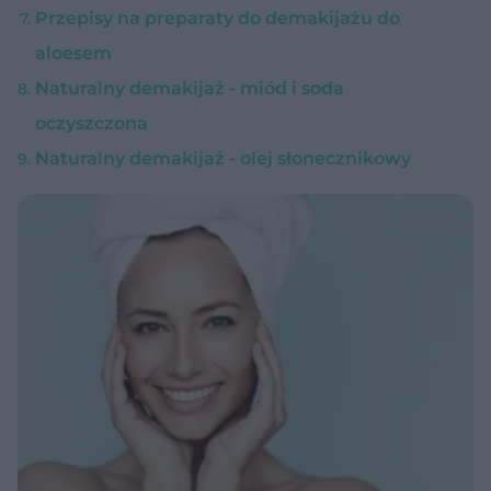
Przepisy na preparaty do demakijażu do
aloesem
Naturalny demakijaż - miód i soda
oczyszczona
Naturalny demakijaż - olej słonecznikowy