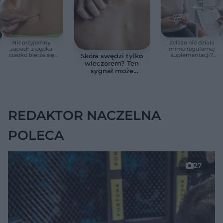
Nieprzyjemny
Żelazo nie działa
zapach z pępka
mimo regularnej
rzadko bierze się
suplementacji?
Skóra swędzi tylko
znikąd. Jeden objaw
Przyczyna może
wieczorem? Ten
zmienia wszystko
ukrywać się w
sygnał może
jelitach
wskazywać na
chorobę, która długo
nie daje objawów
REDAKTOR NACZELNA
POLECA
27