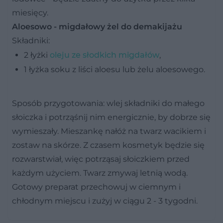
miesięcy.
Aloesowo - migdałowy żel do demakijażu
Składniki:
2 łyżki
oleju ze słodkich migdałów
,
1 łyżka soku z liści aloesu lub żelu aloesowego.
Sposób przygotowania:
wlej składniki do małego
słoiczka i potrząśnij nim energicznie, by dobrze się
wymieszały. Mieszankę nałóż na twarz wacikiem i
zostaw na skórze. Z czasem kosmetyk będzie się
rozwarstwiał, więc potrząsaj słoiczkiem przed
każdym użyciem. Twarz zmywaj letnią wodą.
Gotowy preparat przechowuj w ciemnym i
chłodnym miejscu i zużyj w ciągu 2 - 3 tygodni.