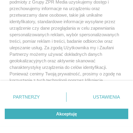
podmioty z Grupy ZPR Media uzyskujemy dostęp i
przechowujemy informacje na urządzeniu oraz
przetwarzamy dane osobowe, takie jak unikalne
identyfikatory, standardowe informacje wysyłane przez
MUZYKA
urządzenie czy dane przeglądania w celu zapewniania
spersonalizowanych reklam, wybór spersonalizowanych
treści, pomiar reklam i treści, badanie odbiorców oraz
"ESKA Hity na Czasie" – playlista,
ulepszanie usług. Za zgodą Użytkownika my i Zaufani
która rozkręci każdą chwilę
Partnerzy możemy używać dokładnych danych
geolokalizacyjnych oraz aktywnie skanować
charakterystykę urządzenia do celów identyfikacji.
Ponieważ cenimy Twoją prywatność, prosimy o zgodę na
korzystanie z tych technologii poprzez kliknięcie
„Akceptuję”. Zgoda jest dobrowolna i zawsze możesz ją
5
zmienić/wycofać klikając przycisk ustawień prywatności
PARTNERZY
USTAWIENIA
znajdujący się w lewym dolnym rogu strony
. Niektóre
rodzaje przetwarzania danych nie wymagają zgody
Akceptuję
użytkownika, ale masz prawo sprzeciwić się takiemu
przetwarzaniu. Preferencje będą miały zastosowanie tylko
na tej witrynie.