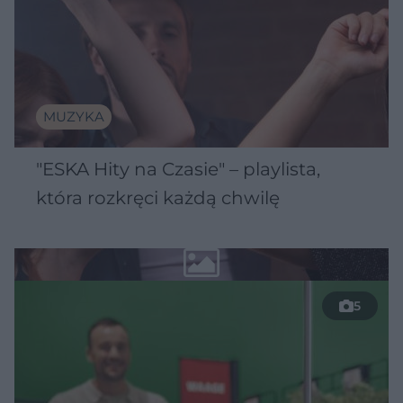
MUZYKA
"ESKA Hity na Czasie" – playlista,
która rozkręci każdą chwilę
5