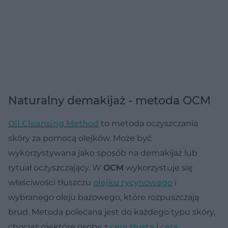
Naturalny demakijaż - metoda OCM
Oil Cleansing Method
to metoda oczyszczania
skóry za pomocą olejków. Może być
wykorzystywana jako sposób na demakijaż lub
rytuał oczyszczający. W
OCM
wykorzystuje się
właściwości tłuszczu
olejku rycynowego
i
wybranego oleju bazowego, które rozpuszczają
brud. Metoda polecana jest do każdego typu skóry,
chociaż niektóre osoby z
cerą tłustą
i
cerą