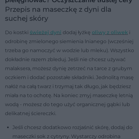
Przepis na maseczkę z dyni dla
suchej skóry
Do kostki
świeżej dyni
dodaj łyżkę
oliwy z oliwek
i
odrobinę zmielonego siemienia lnianego (wcześniej
trzeba go namoczyć w wodzie lub mleku). Wszystko
dokładnie razem zbleduj. Jeśli nie chcesz używać
malaksera, możesz dynię zetrzeć na tarce z grubym
oczkiem i dodać pozostałe składniki. Jednolitą masę
nałóż na całą twarz i trzymaj tak długo, jak będziesz
miała na to ochotę. Na koniec zmyj maseczkę letnią
wodą - możesz do tego użyć organicznej gąbki lub
delikatnej ściereczki.
Jeśli chcesz dodatkowo rozjaśnić skórę, dodaj do
maseczki sok z cytryny. Wystarczy odrobina