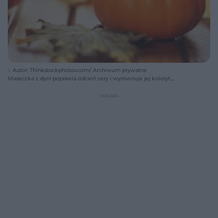
Autor: Thinkstockphotos.com/ Archiwum prywatne
Maseczka z dyni poprawia odcień cery i wyrównuje jej koloryt.
Maseczka dyniowa jest szczególnie polecana dla osób z bladą,
zszarzałą cerą.