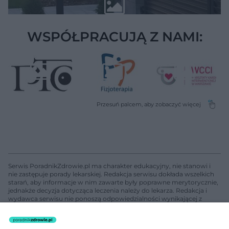
WSPÓŁPRACUJĄ Z NAMI:
Serwis PoradnikZdrowie.pl ma charakter edukacyjny, nie stanowi i
nie zastępuje porady lekarskiej. Redakcja serwisu dokłada wszelkich
starań, aby informacje w nim zawarte były poprawne merytorycznie,
jednakże decyzja dotycząca leczenia należy do lekarza. Redakcja i
wydawca serwisu nie ponoszą odpowiedzialności wynikającej z
zastosowania informacji zamieszczonych na stronach serwisu, który
nie prowadzi działalności leczniczej polegającej na udzielaniu
świadczeń zdrowotnych w rozumieniu art. 3 ust 1 ustawy o