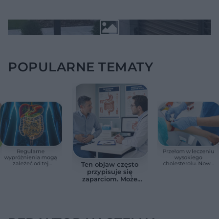
POPULARNE TEMATY
Regularne
Przełom w leczeniu
wypróżnienia mogą
wysokiego
zależeć od tej
cholesterolu. Nowa
Ten objaw często
witaminy. Odkrycie
terapia zmniejszyła
przypisuje się
zaskoczyło
LDL o ponad połowę
zaparciom. Może
naukowców
jednak wskazywać
na chorobę jelita