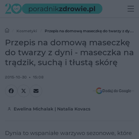
Kosmetyki
Przepis na domową maseczkę do twarzy z dyni -
maseczka na trądzik, suchą i tłustą skórę
Przepis na domową maseczkę
do twarzy z dyni - maseczka na
trądzik, suchą i tłustą skórę
2015-10-30
15:08
Dodaj do Google
Ewelina Michalak | Natalia Kovacs
Dynia to wspaniałe warzywo sezonowe, które