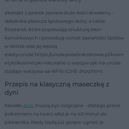
ekstrakt z pestek zawiera duże ilości skwalenu –
składnika płaszcza lipidowego skóry, a także
fitosteroli, które poprawiają strukturę błon
komórkowych i powodują wzrost zawartości lipidów
w skórze oraz jej lepszą
elastyczność.
https://uroda.poradnikzdrowie.pl/kosm
etyki/kosmetyki-naturalne-z-warzyw-jak-na-urode-
dzialaja-warzywa-aa-NFYo-GJnE-zhzq.html
Przepis na klasyczną maseczkę z
dyni
Kawałki
dyni
muszą być rozgrzane - dlatego przed
położeniem na twarz włóż je na 40 minut do
piekarnika. Kiedy będą już gorące ugnieć je