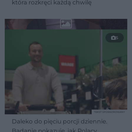
która rozkręci każdą chwilę
5
TEKST SPONSOROWANY
Daleko do pięciu porcji dziennie.
Badanie pokazuje, jak Polacy