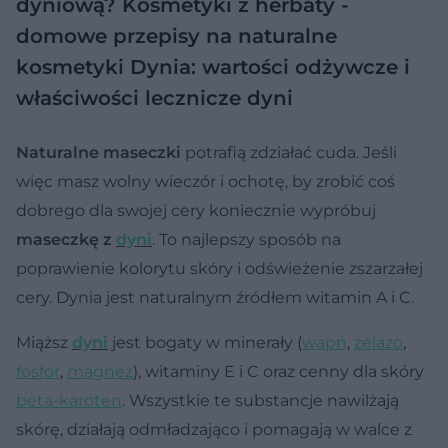
dyniową?
Kosmetyki z herbaty -
domowe przepisy na naturalne
kosmetyki
Dynia: wartości odżywcze i
właściwości lecznicze dyni
Naturalne maseczki
potrafią zdziałać cuda. Jeśli
więc masz wolny wieczór i ochotę, by zrobić coś
dobrego dla swojej cery koniecznie wypróbuj
maseczkę z
dyni
. To najlepszy sposób na
poprawienie kolorytu skóry i odświeżenie zszarzałej
cery. Dynia jest naturalnym źródłem witamin A i C.
Miąższ
dyni
jest bogaty w minerały (
wapń
,
żelazo
,
fosfor
,
magnez
), witaminy E i C oraz cenny dla skóry
beta-karoten
. Wszystkie te substancje nawilżają
skórę, działają odmładzająco i pomagają w walce z