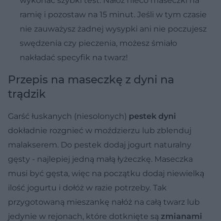
wykonać szybki test. Nałóż nieco maseczki na
ramię i pozostaw na 15 minut. Jeśli w tym czasie
nie zauważysz żadnej wysypki ani nie poczujesz
swędzenia czy pieczenia, możesz śmiało
nakładać specyfik na twarz!
Przepis na maseczkę z dyni na
trądzik
Garść łuskanych (niesolonych)
pestek dyni
dokładnie rozgnieć w moździerzu lub zblenduj
malakserem. Do pestek dodaj jogurt naturalny
gęsty - najlepiej jedną małą łyżeczkę. Maseczka
musi być gęsta, więc na początku dodaj niewielką
ilość jogurtu i dołóż w razie potrzeby. Tak
przygotowaną mieszankę nałóż na całą twarz lub
jedynie w rejonach, które dotknięte są
zmianami