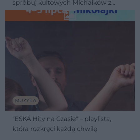
spróbuj kultowych Michałków z
Wawelu
MUZYKA
"ESKA Hity na Czasie" – playlista,
która rozkręci każdą chwilę