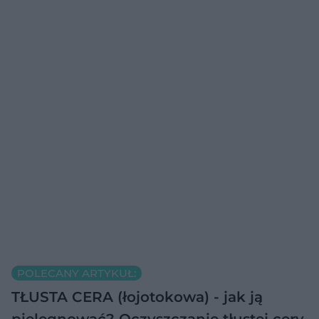
POLECANY ARTYKUŁ:
TŁUSTA CERA (łojotokowa) - jak ją
pielęgnować? Oczyszczanie tłustej cery