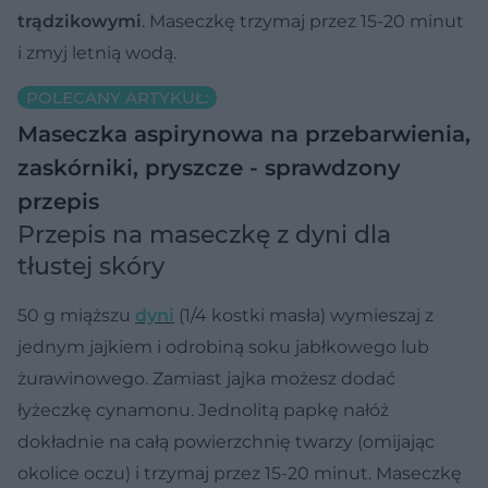
trądzikowymi
. Maseczkę trzymaj przez 15-20 minut
i zmyj letnią wodą.
POLECANY ARTYKUŁ:
Maseczka aspirynowa na przebarwienia,
zaskórniki, pryszcze - sprawdzony
przepis
Przepis na maseczkę z dyni dla
tłustej skóry
50 g miąższu
dyni
(1/4 kostki masła) wymieszaj z
jednym jajkiem i odrobiną soku jabłkowego lub
żurawinowego. Zamiast jajka możesz dodać
łyżeczkę cynamonu. Jednolitą papkę nałóż
dokładnie na całą powierzchnię twarzy (omijając
okolice oczu) i trzymaj przez 15-20 minut. Maseczkę