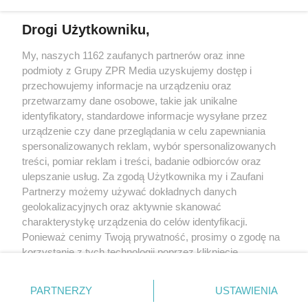
działalności leczniczej.
Drogi Użytkowniku,
Żaden utwór zamieszczony w serwisie nie może być powielany i
My, naszych 1162 zaufanych partnerów oraz inne
rozpowszechniany lub dalej rozpowszechniany w jakikolwiek sposób
(w tym także elektroniczny lub mechaniczny) na jakimkolwiek polu
podmioty z Grupy ZPR Media uzyskujemy dostęp i
eksploatacji w jakiejkolwiek formie, włącznie z umieszczaniem w
przechowujemy informacje na urządzeniu oraz
Internecie bez pisemnej zgody właściciela praw. Jakiekolwiek użycie
przetwarzamy dane osobowe, takie jak unikalne
lub wykorzystanie utworów w całości lub w części z naruszeniem
prawa, tzn. bez właściwej zgody, jest zabronione pod groźbą kary i
identyfikatory, standardowe informacje wysyłane przez
może być ścigane prawnie.
urządzenie czy dane przeglądania w celu zapewniania
spersonalizowanych reklam, wybór spersonalizowanych
treści, pomiar reklam i treści, badanie odbiorców oraz
ulepszanie usług. Za zgodą Użytkownika my i Zaufani
Partnerzy możemy używać dokładnych danych
geolokalizacyjnych oraz aktywnie skanować
charakterystykę urządzenia do celów identyfikacji.
O nas
Ponieważ cenimy Twoją prywatność, prosimy o zgodę na
korzystanie z tych technologii poprzez kliknięcie
Informacje prawne
„Akceptuję”. Zgoda jest dobrowolna i zawsze możesz ją
Nasze serwisy
zmienić/wycofać klikając przycisk ustawień prywatności
PARTNERZY
USTAWIENIA
znajdujący się w lewym dolnym rogu strony
. Niektóre