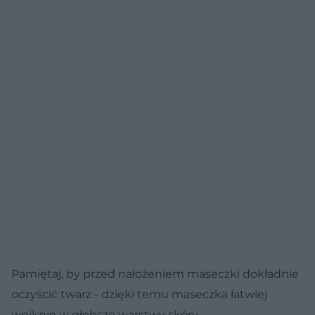
Pamiętaj, by przed nałożeniem maseczki dokładnie
oczyścić twarz - dzięki temu maseczka łatwiej
wniknie w głębsze warstwy skóry.