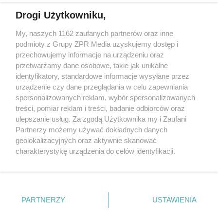
Drogi Użytkowniku,
Żaden utwór zamieszczony w serwisie nie może być powielany i
My, naszych 1162 zaufanych partnerów oraz inne
rozpowszechniany lub dalej rozpowszechniany w jakikolwiek sposób
podmioty z Grupy ZPR Media uzyskujemy dostęp i
(w tym także elektroniczny lub mechaniczny) na jakimkolwiek polu
eksploatacji w jakiejkolwiek formie, włącznie z umieszczaniem w
przechowujemy informacje na urządzeniu oraz
Internecie bez pisemnej zgody właściciela praw. Jakiekolwiek użycie
przetwarzamy dane osobowe, takie jak unikalne
lub wykorzystanie utworów w całości lub w części z naruszeniem
identyfikatory, standardowe informacje wysyłane przez
prawa, tzn. bez właściwej zgody, jest zabronione pod groźbą kary i
może być ścigane prawnie.
urządzenie czy dane przeglądania w celu zapewniania
spersonalizowanych reklam, wybór spersonalizowanych
treści, pomiar reklam i treści, badanie odbiorców oraz
ulepszanie usług. Za zgodą Użytkownika my i Zaufani
Partnerzy możemy używać dokładnych danych
geolokalizacyjnych oraz aktywnie skanować
charakterystykę urządzenia do celów identyfikacji.
O nas
Ponieważ cenimy Twoją prywatność, prosimy o zgodę na
korzystanie z tych technologii poprzez kliknięcie
Informacje prawne
„Akceptuję”. Zgoda jest dobrowolna i zawsze możesz ją
zmienić/wycofać klikając przycisk ustawień prywatności
Nasze serwisy
PARTNERZY
USTAWIENIA
znajdujący się w lewym dolnym rogu strony
. Niektóre
© 2026 Grupa ZPR Media
rodzaje przetwarzania danych nie wymagają zgody