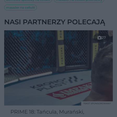
masażer na cellulit
NASI PARTNERZY POLECAJĄ
27
TEKST SPONSOROWANY
PRIME 18: Tańcula, Murański,