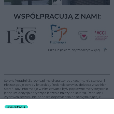
WSPÓŁPRACUJĄ Z NAMI:
Serwis PoradnikZdrowie.pl ma charakter edukacyjny, nie stanowi i
nie zastępuje porady lekarskiej. Redakcja serwisu dokłada wszelkich
starań, aby informacje w nim zawarte były poprawne merytorycznie,
jednakże decyzja dotycząca leczenia należy do lekarza. Redakcja i
wydawca serwisu nie ponoszą odpowiedzialności wynikającej z
zastosowania informacji zamieszczonych na stronach serwisu, który
nie prowadzi działalności leczniczej polegającej na udzielaniu
świadczeń zdrowotnych w rozumieniu art. 3 ust 1 ustawy o
działalności leczniczej.