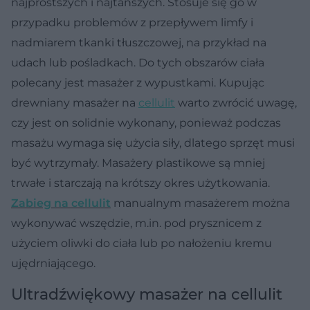
najprostszych i najtańszych. Stosuje się go w
przypadku problemów z przepływem limfy i
nadmiarem tkanki tłuszczowej, na przykład na
udach lub pośladkach. Do tych obszarów ciała
polecany jest
masażer z wypustkami
. Kupując
drewniany masażer na
cellulit
warto zwrócić uwagę,
czy jest on solidnie wykonany, ponieważ podczas
masażu wymaga się użycia siły, dlatego sprzęt musi
być wytrzymały.
Masażery plastikowe
są mniej
trwałe i starczają na krótszy okres użytkowania.
Zabieg na cellulit
manualnym masażerem można
wykonywać wszędzie, m.in. pod prysznicem z
użyciem oliwki do ciała lub po nałożeniu kremu
ujędrniającego.
Ultradźwiękowy masażer na cellulit