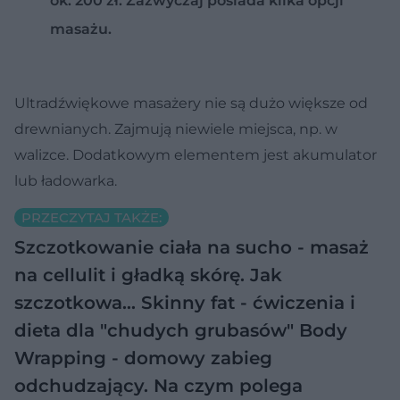
ok. 200 zł. Zazwyczaj posiada kilka opcji
masażu.
Ultradźwiękowe masażery nie są dużo większe od
drewnianych. Zajmują niewiele miejsca, np. w
walizce. Dodatkowym elementem jest akumulator
lub ładowarka.
PRZECZYTAJ TAKŻE:
Szczotkowanie ciała na sucho - masaż
na cellulit i gładką skórę. Jak
szczotkowa…
Skinny fat - ćwiczenia i
dieta dla "chudych grubasów"
Body
Wrapping - domowy zabieg
odchudzający. Na czym polega