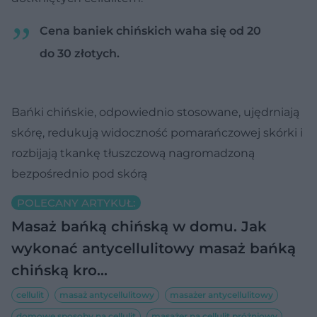
Cena baniek chińskich waha się od 20
do 30 złotych.
Bańki chińskie, odpowiednio stosowane, ujędrniają
skórę, redukują widoczność pomarańczowej skórki i
rozbijają tkankę tłuszczową nagromadzoną
bezpośrednio pod skórą
POLECANY ARTYKUŁ:
Masaż bańką chińską w domu. Jak
wykonać antycellulitowy masaż bańką
chińską kro…
cellulit
masaż antycellulitowy
masażer antycellulitowy
domowe sposoby na cellulit
masażer na cellulit próżniowy