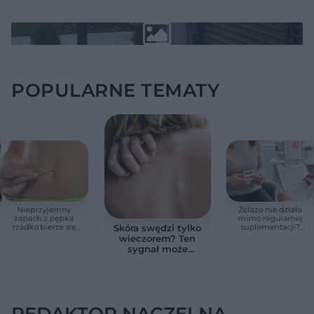
POPULARNE TEMATY
Nieprzyjemny
Żelazo nie działa
zapach z pępka
mimo regularnej
rzadko bierze się
suplementacji?
Skóra swędzi tylko
znikąd. Jeden objaw
Przyczyna może
wieczorem? Ten
zmienia wszystko
ukrywać się w
sygnał może
jelitach
wskazywać na
chorobę, która długo
nie daje objawów
REDAKTOR NACZELNA