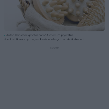
Autor: Thinkstockphotos.com/ Archiwum prywatne
U kobiet tkanka łączna jest bardziej elastyczna i delikatna niż u
mężczyzn, ponieważ musi się rozciągać w okresie ciąży. To powoduje,
że skóra kobiet jest bardziej narażona na powstawanie cellulitu.