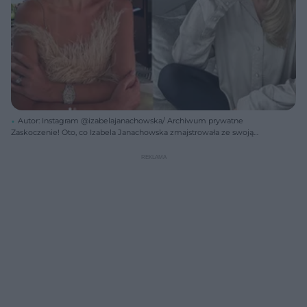
Autor: Instagram @izabelajanachowska/ Archiwum prywatne
Zaskoczenie! Oto, co Izabela Janachowska zmajstrowała ze swoją
twarzą – zmiana widoczna gołym okiem