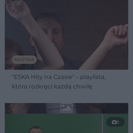
MUZYKA
"ESKA Hity na Czasie" – playlista,
która rozkręci każdą chwilę
5