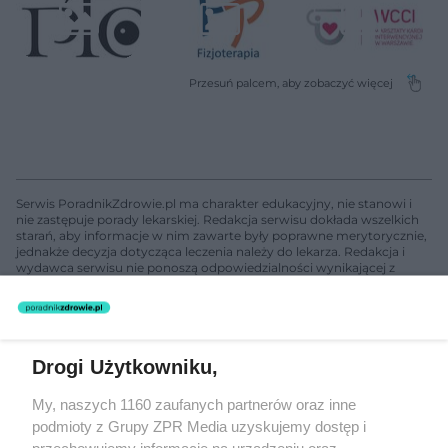
Serwis PoradnikZdrowie.pl ma charakter edukacyjny, nie stanowi i
nie zastępuje porady lekarskiej. Redakcja serwisu dokłada wszelkich
starań, aby informacje w nim zawarte były poprawne merytorycznie,
jednakże decyzja dotycząca leczenia należy do lekarza. Redakcja i
wydawca serwisu nie ponoszą odpowiedzialności wynikającej z
zastosowania informacji zamieszczonych na stronach serwisu, który
nie prowadzi działalności leczniczej polegającej na udzielaniu
świadczeń zdrowotnych w rozumieniu art. 3 ust 1 ustawy o
działalności leczniczej.
Drogi Użytkowniku,
Żaden utwór zamieszczony w serwisie nie może być powielany i
My, naszych 1160 zaufanych partnerów oraz inne
rozpowszechniany lub dalej rozpowszechniany w jakikolwiek sposób
podmioty z Grupy ZPR Media uzyskujemy dostęp i
(w tym także elektroniczny lub mechaniczny) na jakimkolwiek polu
eksploatacji w jakiejkolwiek formie, włącznie z umieszczaniem w
przechowujemy informacje na urządzeniu oraz