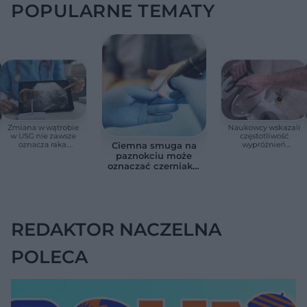
POPULARNE TEMATY
Zmiana w wątrobie
Naukowcy wskazali
w USG nie zawsze
częstotliwość
oznacza raka.
wypróżnień
Ciemna smuga na
Chirurg wyjaśnia,
związaną ze
paznokciu może
kiedy potrzebna jest
zdrowiem.
oznaczać czerniaka.
pilna diagnostyka
Większość osób nie
Bob Marley
zna tej normy
zlekceważył ten
objaw
REDAKTOR NACZELNA
POLECA