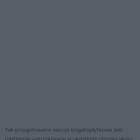
Tak przygotowane osocze bogatopłytkowe jest
następnie wstrzykiwane w określone obszary skóry