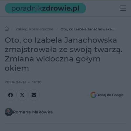
Zabiegi kosmetyczne
Oto, co Izabela Janachowska
zmajstrowała ze swoją twarzą. Zmiana widoczna gołym okiem
Oto, co Izabela Janachowska
zmajstrowała ze swoją twarzą.
Zmiana widoczna gołym
okiem
2024-04-13
14:16
Dodaj do Google
Romana Makówka