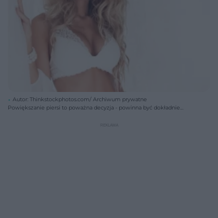
Autor: Thinkstockphotos.com/ Archiwum prywatne
Powiększanie piersi to poważna decyzja - powinna być dokładnie
przemyślana, a sam zabieg powinien być wykonany przez specjalistę.