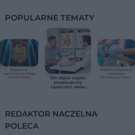
POPULARNE TEMATY
Regularne
Przełom w leczeniu
wypróżnienia mogą
wysokiego
zależeć od tej
cholesterolu. Nowa
Ten objaw często
witaminy. Odkrycie
terapia zmniejszyła
przypisuje się
zaskoczyło
LDL o ponad połowę
zaparciom. Może
naukowców
jednak wskazywać
na chorobę jelita
REDAKTOR NACZELNA
POLECA