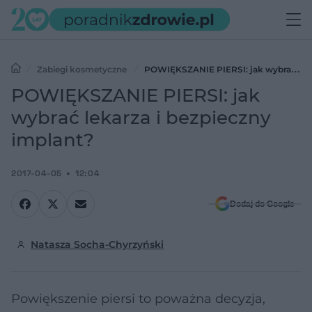
Zabiegi kosmetyczne
POWIĘKSZANIE PIERSI: jak wybrać
lekarza i bezpieczny implant?
POWIĘKSZANIE PIERSI: jak
wybrać lekarza i bezpieczny
implant?
2017-04-05
12:04
Dodaj do Google
Natasza Socha-Chyrzyński
Powiększenie piersi to poważna decyzja,