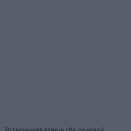
Przeciwwskazania dla operacji