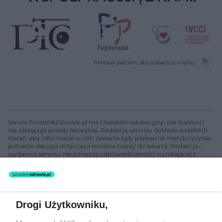
Serwis PoradnikZdrowie.pl ma charakter edukacyjny, nie stanowi i
nie zastępuje porady lekarskiej. Redakcja serwisu dokłada wszelkich
starań, aby informacje w nim zawarte były poprawne merytorycznie,
jednakże decyzja dotycząca leczenia należy do lekarza. Redakcja i
wydawca serwisu nie ponoszą odpowiedzialności wynikającej z
zastosowania informacji zamieszczonych na stronach serwisu, który
nie prowadzi działalności leczniczej polegającej na udzielaniu
świadczeń zdrowotnych w rozumieniu art. 3 ust 1 ustawy o
działalności leczniczej.
Drogi Użytkowniku,
Żaden utwór zamieszczony w serwisie nie może być powielany i