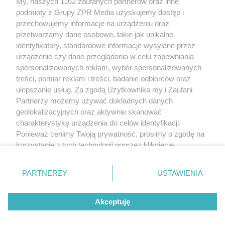
My, naszych 1162 zaufanych partnerów oraz inne
rozpowszechniany lub dalej rozpowszechniany w jakikolwiek sposób
(w tym także elektroniczny lub mechaniczny) na jakimkolwiek polu
podmioty z Grupy ZPR Media uzyskujemy dostęp i
eksploatacji w jakiejkolwiek formie, włącznie z umieszczaniem w
przechowujemy informacje na urządzeniu oraz
Internecie bez pisemnej zgody właściciela praw. Jakiekolwiek użycie
przetwarzamy dane osobowe, takie jak unikalne
lub wykorzystanie utworów w całości lub w części z naruszeniem
prawa, tzn. bez właściwej zgody, jest zabronione pod groźbą kary i
identyfikatory, standardowe informacje wysyłane przez
może być ścigane prawnie.
urządzenie czy dane przeglądania w celu zapewniania
spersonalizowanych reklam, wybór spersonalizowanych
treści, pomiar reklam i treści, badanie odbiorców oraz
ulepszanie usług. Za zgodą Użytkownika my i Zaufani
Partnerzy możemy używać dokładnych danych
geolokalizacyjnych oraz aktywnie skanować
charakterystykę urządzenia do celów identyfikacji.
O nas
Ponieważ cenimy Twoją prywatność, prosimy o zgodę na
korzystanie z tych technologii poprzez kliknięcie
Informacje prawne
„Akceptuję”. Zgoda jest dobrowolna i zawsze możesz ją
Nasze serwisy
zmienić/wycofać klikając przycisk ustawień prywatności
PARTNERZY
USTAWIENIA
znajdujący się w lewym dolnym rogu strony
. Niektóre
© 2026 Grupa ZPR Media
rodzaje przetwarzania danych nie wymagają zgody
Akceptuję
użytkownika, ale masz prawo sprzeciwić się takiemu
przetwarzaniu. Preferencje będą miały zastosowanie tylko
na tej witrynie.