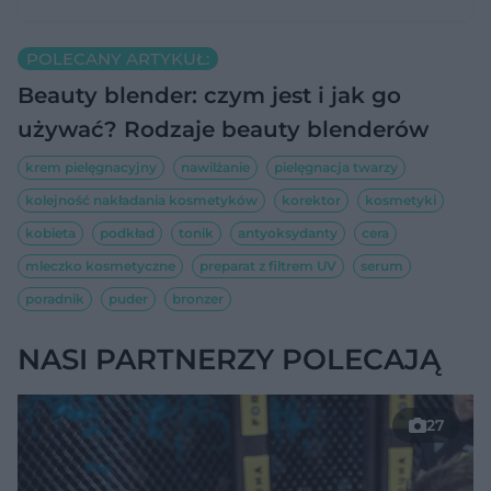
POLECANY ARTYKUŁ:
Beauty blender: czym jest i jak go
używać? Rodzaje beauty blenderów
krem pielęgnacyjny
nawilżanie
pielęgnacja twarzy
kolejność nakładania kosmetyków
korektor
kosmetyki
kobieta
podkład
tonik
antyoksydanty
cera
mleczko kosmetyczne
preparat z filtrem UV
serum
poradnik
puder
bronzer
NASI PARTNERZY POLECAJĄ
27