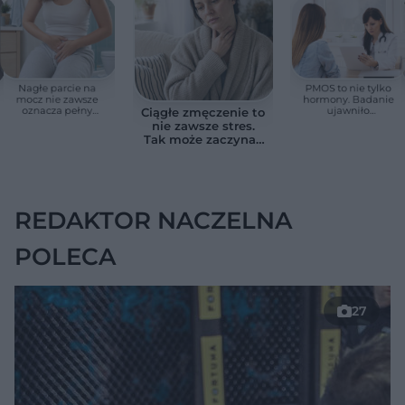
Nagłe parcie na
PMOS to nie tylko
mocz nie zawsze
hormony. Badanie
oznacza pełny
ujawniło
Ciągłe zmęczenie to
pęcherz. Czasem
zaskakujące
nie zawsze stres.
przyczyna jest
zagrożenie dla serca
Tak może zaczynać
poważniejsza
się niedoczynność
tarczycy
REDAKTOR NACZELNA
POLECA
27