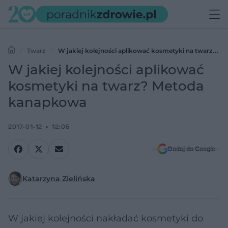
Twarz
W jakiej kolejności aplikować kosmetyki na twarz?
Metoda kanapkowa
W jakiej kolejności aplikować
kosmetyki na twarz? Metoda
kanapkowa
2017-01-12
12:05
Dodaj do Google
Katarzyna Zielińska
W jakiej kolejności nakładać kosmetyki do