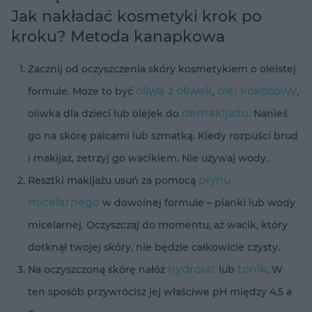
Jak nakładać kosmetyki krok po
kroku? Metoda kanapkowa
Zacznij od oczyszczenia skóry kosmetykiem o oleistej
oliwa z oliwek
olej kokosowy
formule. Może to być
,
,
demakijażu
oliwka dla dzieci lub olejek do
. Nanieś
go na skórę palcami lub szmatką. Kiedy rozpuści brud
i makijaż, zetrzyj go wacikiem. Nie używaj wody.
płynu
Resztki makijażu usuń za pomocą
micelarnego
w dowolnej formule – pianki lub wody
micelarnej. Oczyszczaj do momentu, aż wacik, który
dotknął twojej skóry, nie będzie całkowicie czysty.
hydrolat
tonik
Na oczyszczoną skórę nałóż
lub
. W
ten sposób przywrócisz jej właściwe pH między 4,5 a