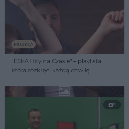
MUZYKA
"ESKA Hity na Czasie" – playlista,
która rozkręci każdą chwilę
5