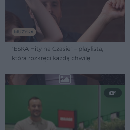
MUZYKA
"ESKA Hity na Czasie" – playlista,
która rozkręci każdą chwilę
5