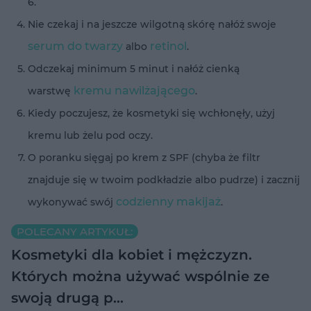
6.
Nie czekaj i na jeszcze wilgotną skórę nałóż swoje
serum do twarzy
retinol
albo
.
Odczekaj minimum 5 minut i nałóż cienką
kremu nawilżającego
warstwę
.
Kiedy poczujesz, że kosmetyki się wchłonęły, użyj
kremu lub żelu pod oczy.
O poranku sięgaj po krem z SPF (chyba że filtr
znajduje się w twoim podkładzie albo pudrze) i zacznij
codzienny makijaż
wykonywać swój
.
POLECANY ARTYKUŁ:
Kosmetyki dla kobiet i mężczyzn.
Których można używać wspólnie ze
swoją drugą p…