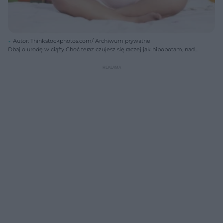
Autor: Thinkstockphotos.com/ Archiwum prywatne
Dbaj o urodę w ciąży Choć teraz czujesz się raczej jak hipopotam, nadal
przecież jesteś kobietą. Jeszcze przed porodem koniecznie idź do
fryzjera czy do kosmetyczki, kup sobie nowe perfumy albo zrób sobie
domowy seans piękności. To skutecznie poprawia nastrój nawet w
ciąży. Atrakcyjny wygląd jest też jednym ze sposobów
zapobiegających baby blues (czyli poporodowemu obniżeniu nastroju).
Gdy po porodzie spojrzysz w lustro, zamiast wymęczonej matki Polki –
ujrzysz w nim zadbaną, dobrze ostrzyżoną kobietę.