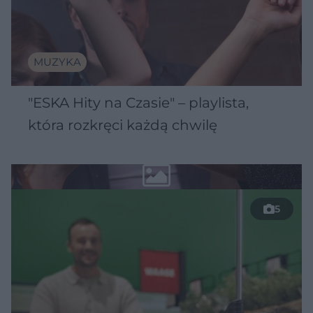
MUZYKA
"ESKA Hity na Czasie" – playlista,
która rozkręci każdą chwilę
5