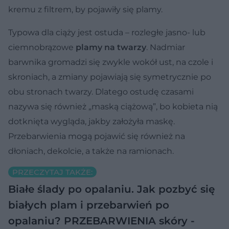
kremu z filtrem, by pojawiły się plamy.
Typowa dla ciąży jest ostuda – rozległe jasno- lub
ciemnobrązowe
plamy na twarzy
. Nadmiar
barwnika gromadzi się zwykle wokół ust, na czole i
skroniach, a zmiany pojawiają się symetrycznie po
obu stronach twarzy. Dlatego ostudę czasami
nazywa się również „maską ciążową”, bo kobieta nią
dotknięta wygląda, jakby założyła maskę.
Przebarwienia mogą pojawić się również na
dłoniach, dekolcie, a także na ramionach.
PRZECZYTAJ TAKŻE:
Białe ślady po opalaniu. Jak pozbyć się
białych plam i przebarwień po
opalaniu?
PRZEBARWIENIA skóry -