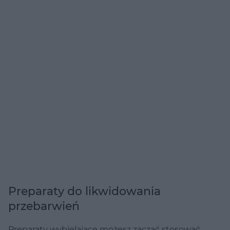
Preparaty do likwidowania
przebarwień
Preparaty wybielające możesz zacząć stosować