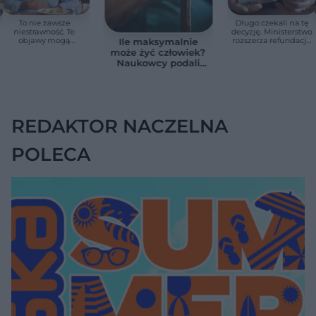
To nie zawsze
Długo czekali na tę
niestrawność. Te
decyzję. Ministerstwo
objawy mogą
rozszerza refundację
Ile maksymalnie
wskazywać na raka
pomp insulinowych
może żyć człowiek?
trzustki
Naukowcy podali
zaskakującą liczbę
REDAKTOR NACZELNA
POLECA