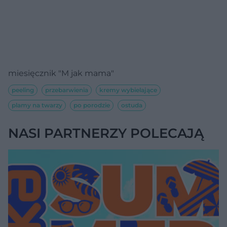
miesięcznik "M jak mama"
peeling
przebarwienia
kremy wybielające
plamy na twarzy
po porodzie
ostuda
NASI PARTNERZY POLECAJĄ