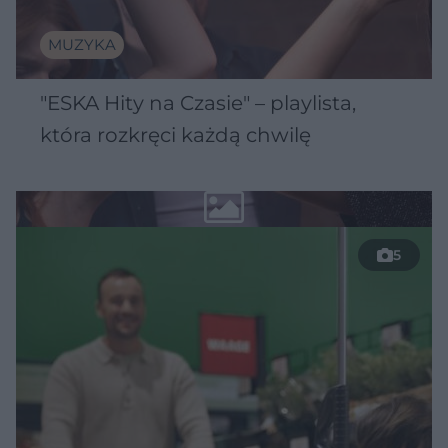
MUZYKA
"ESKA Hity na Czasie" – playlista,
która rozkręci każdą chwilę
5