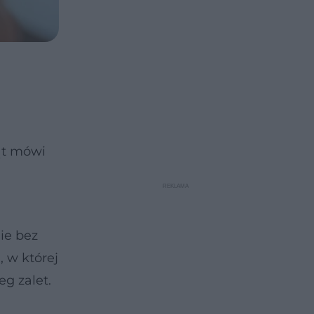
ąt mówi
ie bez
 w której
g zalet.