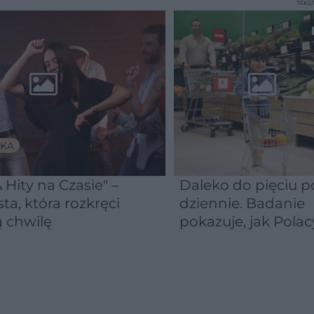
TEKS
KA
 Hity na Czasie" –
Daleko do pięciu po
sta, która rozkręci
dziennie. Badanie
 chwilę
pokazuje, jak Polac
naprawdę jedzą
warzywa i owoce