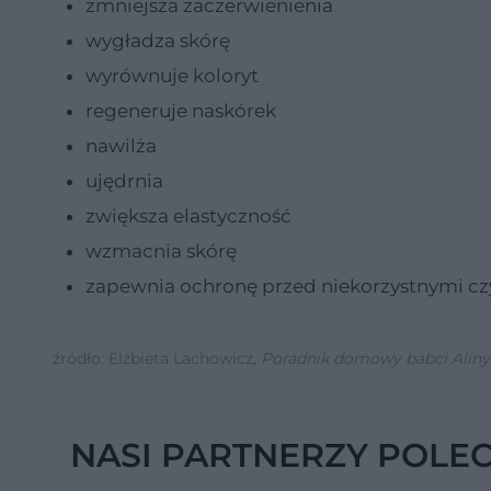
zmniejsza zaczerwienienia
wygładza skórę
wyrównuje koloryt
regeneruje naskórek
nawilża
ujędrnia
zwiększa elastyczność
wzmacnia skórę
zapewnia ochronę przed niekorzystnymi c
źródło: Elżbieta Lachowicz,
Poradnik domowy babci Aliny
NASI PARTNERZY POLE