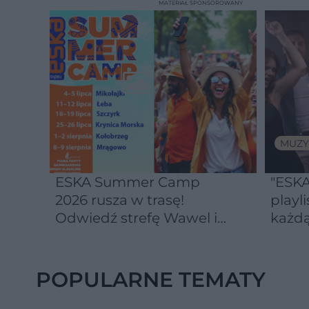
MATERIAŁ SPONSOROWANY
MUZY
ESKA Summer Camp
"ESKA
2026 rusza w trasę!
playli
Odwiedź strefę Wawel i
każdą
spróbuj kultowych
Michałków z Wawelu
POPULARNE TEMATY