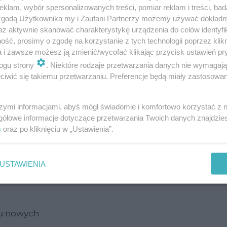
klam, wybór spersonalizowanych treści, pomiar reklam i treści, bad
ą E?
Witamina E
w maści sprzyja spłyceniu
zmars
 zgodą Użytkownika my i Zaufani Partnerzy możemy używać dokład
az aktywnie skanować charakterystykę urządzenia do celów identyfi
genu i elastyny, które odpowiadają za gładkość i
ść, prosimy o zgodę na korzystanie z tych technologii poprzez klikn
a i zawsze możesz ją zmienić/wycofać klikając przycisk ustawień pr
ogu strony
. Niektóre rodzaje przetwarzania danych nie wymagaj
iwić się takiemu przetwarzaniu. Preferencje będą miały zastosowanie
zebarwienia. Weź 15 zł i pędź do apteki
szymi informacjami, abyś mógł świadomie i komfortowo korzystać z
iennie. Maść z witaminą E spłyca istniejące zmarsz
gółowe informacje dotyczące przetwarzania Twoich danych znajdzi
padku każdego produktu, przed użyciem należy
s
oraz po kliknięciu w „Ustawienia”.
ypadku uczulenia na którykolwiek ze składników 
USTAWIENIA
iu nowych