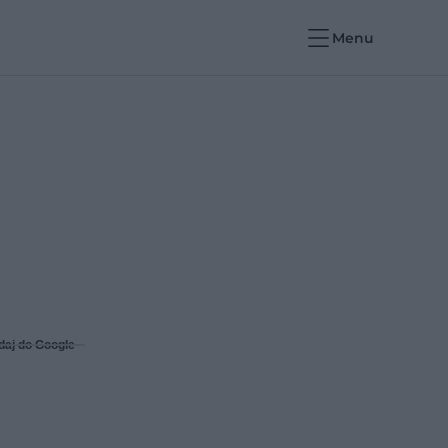
Menu
daj do Google