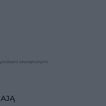
zynnikami zewnętrznymi.
CAJĄ