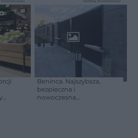
T SPONSOROWANY
MATERIAŁ SPONSOROWANY
5
rcji
Beninca. Najszybsza,
bezpieczna i
y
nowoczesna
automatyka do bram