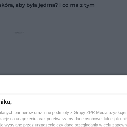
kóra, aby była jędrna? I co ma z tym
niku,
fanych partnerów oraz inne podmioty z Grupy ZPR Media uzyskujem
cje na urządzeniu oraz przetwarzamy dane osobowe, takie jak unika
órę?
je wysyłane przez urządzenie czy dane przeglądania w celu zapewn