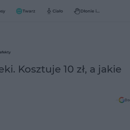
osy
Twarz
Ciało
Dłonie i
paznokcie
 efekty
ki. Kosztuje 10 zł, a jakie
Do