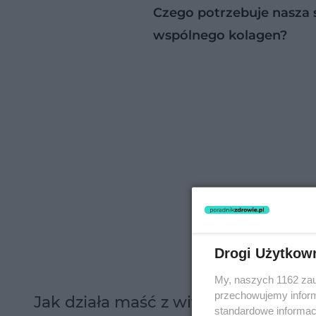
Czego potrzebuje nasza s
wspólnego kolagen?
Drogi Użytkow
My, naszych 1162 zau
przechowujemy informa
Jak działa maść z witaminą E na sk
standardowe informac