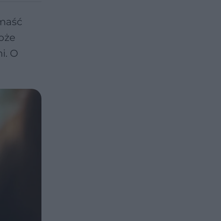
 maść
oże
i. O