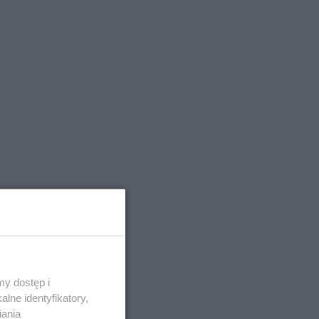
y dostęp i
lne identyfikatory,
iania