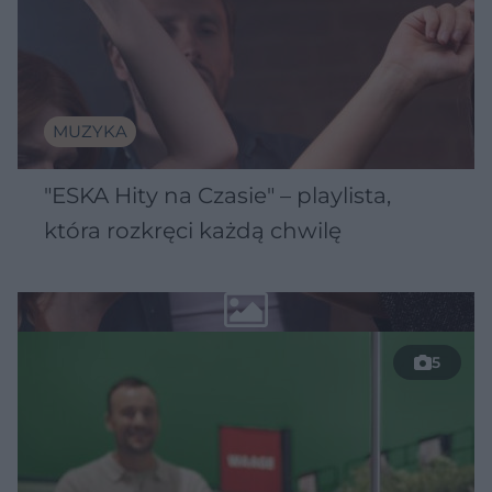
MUZYKA
"ESKA Hity na Czasie" – playlista,
która rozkręci każdą chwilę
5