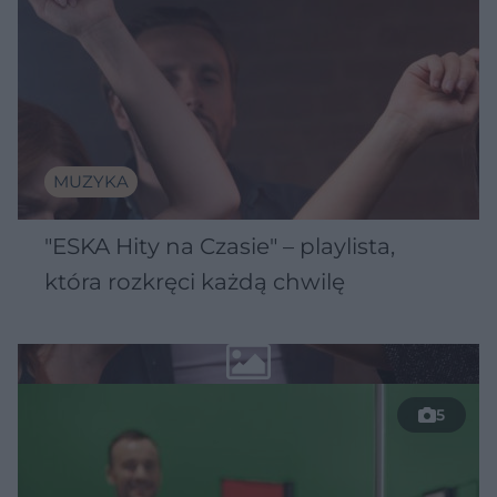
MUZYKA
"ESKA Hity na Czasie" – playlista,
która rozkręci każdą chwilę
5