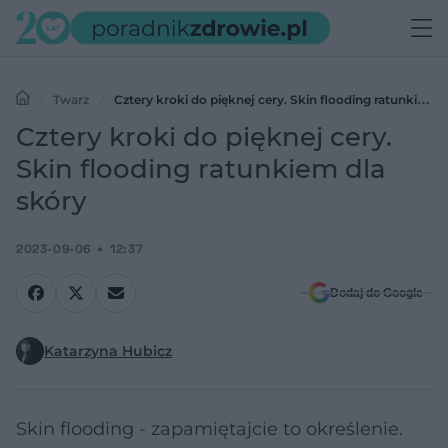
Twarz
Cztery kroki do pięknej cery. Skin flooding ratunkiem
dla skóry
Cztery kroki do pięknej cery.
Skin flooding ratunkiem dla
skóry
2023-09-06
12:37
Dodaj do Google
Katarzyna Hubicz
Skin flooding - zapamiętajcie to określenie.