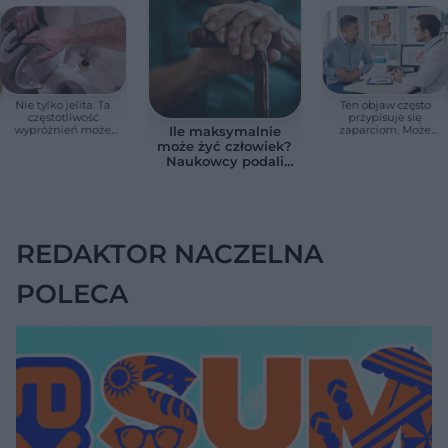
Nie tylko jelita. Ta
Ten objaw często
częstotliwość
przypisuje się
wypróżnień może
zaparciom. Może
Ile maksymalnie
mieć znaczenie dla
jednak wskazywać
może żyć człowiek?
całego organizmu
na chorobę jelita
Naukowcy podali
zaskakującą liczbę
REDAKTOR NACZELNA
POLECA