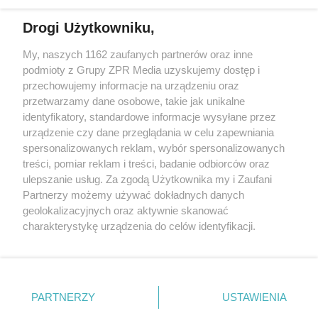
działalności leczniczej.
Drogi Użytkowniku,
Żaden utwór zamieszczony w serwisie nie może być powielany i
My, naszych 1162 zaufanych partnerów oraz inne
rozpowszechniany lub dalej rozpowszechniany w jakikolwiek sposób
podmioty z Grupy ZPR Media uzyskujemy dostęp i
(w tym także elektroniczny lub mechaniczny) na jakimkolwiek polu
eksploatacji w jakiejkolwiek formie, włącznie z umieszczaniem w
przechowujemy informacje na urządzeniu oraz
Internecie bez pisemnej zgody właściciela praw. Jakiekolwiek użycie
przetwarzamy dane osobowe, takie jak unikalne
lub wykorzystanie utworów w całości lub w części z naruszeniem
identyfikatory, standardowe informacje wysyłane przez
prawa, tzn. bez właściwej zgody, jest zabronione pod groźbą kary i
może być ścigane prawnie.
urządzenie czy dane przeglądania w celu zapewniania
spersonalizowanych reklam, wybór spersonalizowanych
treści, pomiar reklam i treści, badanie odbiorców oraz
ulepszanie usług. Za zgodą Użytkownika my i Zaufani
Partnerzy możemy używać dokładnych danych
geolokalizacyjnych oraz aktywnie skanować
charakterystykę urządzenia do celów identyfikacji.
O nas
Ponieważ cenimy Twoją prywatność, prosimy o zgodę na
korzystanie z tych technologii poprzez kliknięcie
Informacje prawne
„Akceptuję”. Zgoda jest dobrowolna i zawsze możesz ją
zmienić/wycofać klikając przycisk ustawień prywatności
Nasze serwisy
PARTNERZY
USTAWIENIA
znajdujący się w lewym dolnym rogu strony
. Niektóre