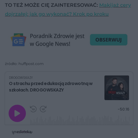
TO TEŻ MOŻE CIĘ ZAINTERESOWAĆ:
Makijaż cery
dojrzałej: jak go wykonać? Krok po kroku
źródło: huffpost.com
DROGOWSKAZY
O strachu przed edukacją zdrowotną w
szkołach. DROGOWSKAZY
G
P
P
P
-
50:16
r
r
r
o
a
z
z
j
z
e
e
w
w
o
i
i
s
ń
ń
t
1
1