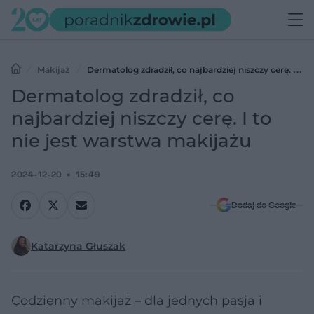
Makijaż
Dermatolog zdradził, co najbardziej niszczy cerę. I to
nie jest warstwa makijażu
Dermatolog zdradził, co
najbardziej niszczy cerę. I to
nie jest warstwa makijażu
2024-12-20
15:49
Dodaj do Google
Katarzyna Głuszak
Codzienny makijaż – dla jednych pasja i