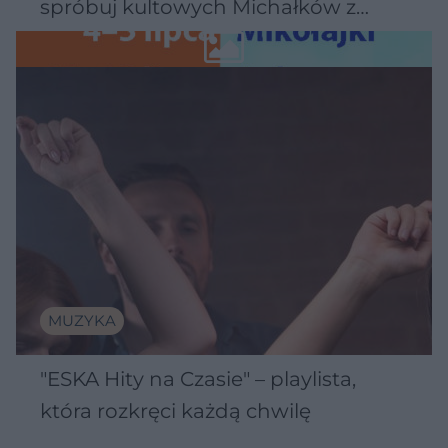
spróbuj kultowych Michałków z
Wawelu
MUZYKA
"ESKA Hity na Czasie" – playlista,
która rozkręci każdą chwilę