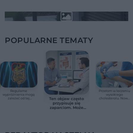
POPULARNE TEMATY
Regularne
Przełom w leczeniu
wypróżnienia mogą
wysokiego
zależeć od tej
cholesterolu. Nowa
Ten objaw często
witaminy. Odkrycie
terapia zmniejszyła
przypisuje się
zaskoczyło
LDL o ponad połowę
zaparciom. Może
naukowców
jednak wskazywać
na chorobę jelita