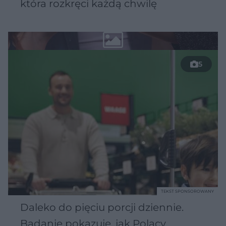
która rozkręci każdą chwilę
5
TEKST SPONSOROWANY
Daleko do pięciu porcji dziennie.
Badanie pokazuje, jak Polacy