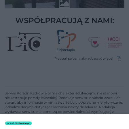
WSPÓŁPRACUJĄ Z NAMI:
Serwis PoradnikZdrowie.pl ma charakter edukacyjny, nie stanowi i
nie zastępuje porady lekarskiej. Redakcja serwisu dokłada wszelkich
starań, aby informacje w nim zawarte były poprawne merytorycznie,
jednakże decyzja dotycząca leczenia należy do lekarza. Redakcja i
wydawca serwisu nie ponoszą odpowiedzialności wynikającej z
zastosowania informacji zamieszczonych na stronach serwisu, który
nie prowadzi działalności leczniczej polegającej na udzielaniu
świadczeń zdrowotnych w rozumieniu art. 3 ust 1 ustawy o