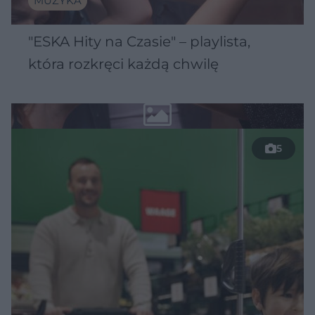
MUZYKA
"ESKA Hity na Czasie" – playlista,
która rozkręci każdą chwilę
5