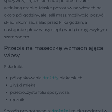
spożywczą i ręcznikiem lub po prostu załóż
wełnianą czapkę. Maskę pozostaw na włosach na
około pół godziny, ale jeśli masz możliwość, pozwól
składnikom zadziałać przez kilka godzin, a
następnie spłucz włosy ciepłą wodą i umyj zwykłym
szamponem.
Przepis na maseczkę wzmacniającą
włosy
Składniki:
pół opakowania
drożdży
piekarskich,
2 łyżki mleka,
przezroczysta folia spożywcza,
ręcznik.
Sposób przygotowania:
drożdże
i mleko podgrzej w