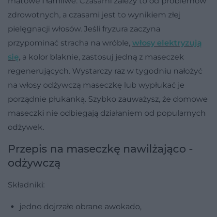
matowe i łamliwe. Czasami zależy to od problemów
zdrowotnych, a czasami jest to wynikiem złej
pielęgnacji włosów. Jeśli fryzura zaczyna
przypominać stracha na wróble,
włosy elektryzują
się
, a kolor blaknie, zastosuj jedną z maseczek
regenerujących. Wystarczy raz w tygodniu nałożyć
na włosy odżywczą maseczkę lub wypłukać je
porządnie płukanką. Szybko zauważysz, że domowe
maseczki nie odbiegają działaniem od popularnych
odżywek.
Przepis na maseczkę nawilżająco -
odżywczą
Składniki:
jedno dojrzałe obrane awokado,