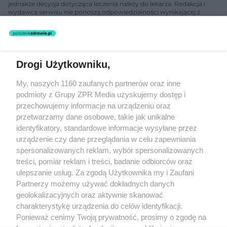
jednakże decyzja dotycząca leczenia należy do lekarza. Redakcja i
wydawca serwisu nie ponoszą odpowiedzialności wynikającej z
zastosowania informacji zamieszczonych na stronach serwisu, który
nie prowadzi działalności leczniczej polegającej na udzielaniu
świadczeń zdrowotnych w rozumieniu art. 3 ust 1 ustawy o
działalności leczniczej.
Drogi Użytkowniku,
Żaden utwór zamieszczony w serwisie nie może być powielany i
My, naszych 1160 zaufanych partnerów oraz inne
rozpowszechniany lub dalej rozpowszechniany w jakikolwiek sposób
(w tym także elektroniczny lub mechaniczny) na jakimkolwiek polu
podmioty z Grupy ZPR Media uzyskujemy dostęp i
eksploatacji w jakiejkolwiek formie, włącznie z umieszczaniem w
przechowujemy informacje na urządzeniu oraz
Internecie bez pisemnej zgody właściciela praw. Jakiekolwiek użycie
przetwarzamy dane osobowe, takie jak unikalne
lub wykorzystanie utworów w całości lub w części z naruszeniem
prawa, tzn. bez właściwej zgody, jest zabronione pod groźbą kary i
identyfikatory, standardowe informacje wysyłane przez
może być ścigane prawnie.
urządzenie czy dane przeglądania w celu zapewniania
spersonalizowanych reklam, wybór spersonalizowanych
treści, pomiar reklam i treści, badanie odbiorców oraz
ulepszanie usług. Za zgodą Użytkownika my i Zaufani
Partnerzy możemy używać dokładnych danych
geolokalizacyjnych oraz aktywnie skanować
charakterystykę urządzenia do celów identyfikacji.
O nas
Ponieważ cenimy Twoją prywatność, prosimy o zgodę na