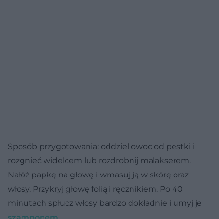
Sposób przygotowania:
oddziel owoc od pestki i
rozgnieć widelcem lub rozdrobnij malakserem.
Nałóż papkę na głowę i wmasuj ją w skórę oraz
włosy. Przykryj głowę folią i ręcznikiem. Po 40
minutach spłucz włosy bardzo dokładnie i umyj je
szamponem
.