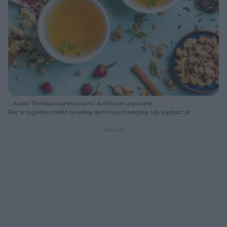
Autor: Thinkstockphotos.com/ Archiwum prywatne
Raz w tygodniu nałóż na włosy domową maseczkę lub wypłucz je
dokładnie odżywczą płukanką. Dzięki temu zyskają blask i staną się
gęste.