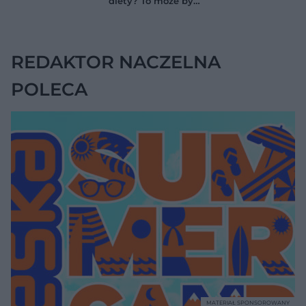
diety? To może być
przestrzeniach
wodobrzusze, nie
międzyzębowych?
zwykłe wzdęcia
REDAKTOR NACZELNA
POLECA
MATERIAŁ SPONSOROWANY