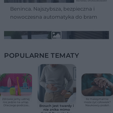
MATERIAŁ SPONSOROWANY
Beninca. Najszybsza, bezpieczna i
nowoczesna automatyka do bram
POPULARNE TEMATY
Zdrowie jamy ustnej
Ile maksymalnie
nie jedzie na urlop.
może żyć człowiek?
Dlaczego podczas
Naukowcy podali
Brzuch jest twardy i
wakacji nie warto
zaskakującą liczbę
nie znika mimo
zapominać o