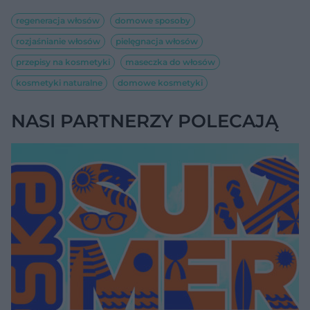
regeneracja włosów
domowe sposoby
rozjaśnianie włosów
pielęgnacja włosów
przepisy na kosmetyki
maseczka do włosów
kosmetyki naturalne
domowe kosmetyki
NASI PARTNERZY POLECAJĄ