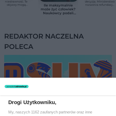
niestrawność. Te
decyzję. Ministerstwo
objawy mogą
rozszerza refundację
Ile maksymalnie
wskazywać na raka
pomp insulinowych
może żyć człowiek?
trzustki
Naukowcy podali
zaskakującą liczbę
REDAKTOR NACZELNA
POLECA
Drogi Użytkowniku,
My, naszych 1162 zaufanych partnerów oraz inne