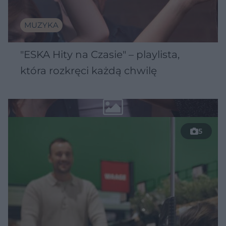
MUZYKA
"ESKA Hity na Czasie" – playlista,
która rozkręci każdą chwilę
5