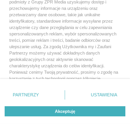
podmioty z Grupy ZPR Media uzyskujemy dostęp i
przechowujemy informacje na urządzeniu oraz
MATERIAŁ SPONSOROWANY
przetwarzamy dane osobowe, takie jak unikalne
ESKA Summer Camp 2026 rusza w
identyfikatory, standardowe informacje wysyłane przez
urządzenie czy dane przeglądania w celu zapewniania
trasę! Odwiedź strefę Wawel i
spersonalizowanych reklam, wybór spersonalizowanych
spróbuj kultowych Michałków z
treści, pomiar reklam i treści, badanie odbiorców oraz
ulepszanie usług. Za zgodą Użytkownika my i Zaufani
Wawelu
Partnerzy możemy używać dokładnych danych
geolokalizacyjnych oraz aktywnie skanować
charakterystykę urządzenia do celów identyfikacji.
Ponieważ cenimy Twoją prywatność, prosimy o zgodę na
korzystanie z tych technologii poprzez kliknięcie
„Akceptuję”. Zgoda jest dobrowolna i zawsze możesz ją
zmienić/wycofać klikając przycisk ustawień prywatności
PARTNERZY
USTAWIENIA
znajdujący się w lewym dolnym rogu strony
. Niektóre
rodzaje przetwarzania danych nie wymagają zgody
Akceptuję
użytkownika, ale masz prawo sprzeciwić się takiemu
przetwarzaniu. Preferencje będą miały zastosowanie tylko
na tej witrynie.