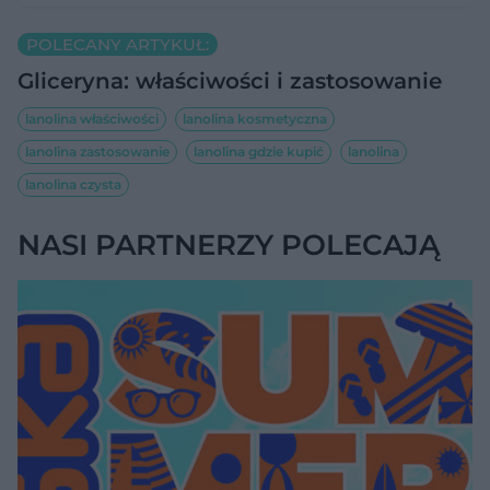
POLECANY ARTYKUŁ:
Gliceryna: właściwości i zastosowanie
lanolina właściwości
lanolina kosmetyczna
lanolina zastosowanie
lanolina gdzie kupić
lanolina
lanolina czysta
NASI PARTNERZY POLECAJĄ