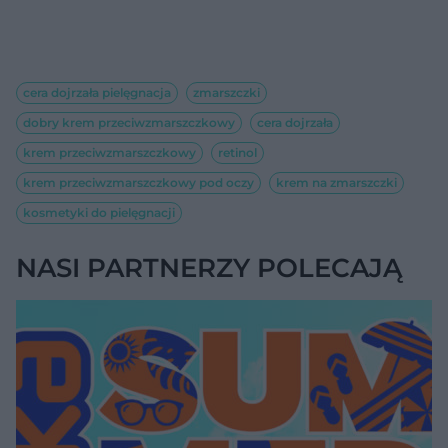
cera dojrzała pielęgnacja
zmarszczki
dobry krem przeciwzmarszczkowy
cera dojrzała
krem przeciwzmarszczkowy
retinol
krem przeciwzmarszczkowy pod oczy
krem na zmarszczki
kosmetyki do pielęgnacji
NASI PARTNERZY POLECAJĄ