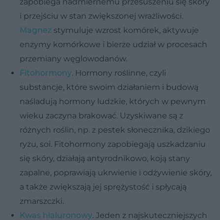
zapobiega nadmiernemu przesuszeniu się skóry
i przejściu w stan zwiększonej wrażliwości.
Magnez
stymuluje wzrost komórek, aktywuje
enzymy komórkowe i bierze udział w procesach
przemiany węglowodanów.
Fitohormony
. Hormony roślinne, czyli
substancje, które swoim działaniem i budową
naśladują hormony ludzkie, których w pewnym
wieku zaczyna brakować. Uzyskiwane są z
różnych roślin, np. z pestek słonecznika, dzikiego
ryżu, soi. Fitohormony zapobiegają uszkadzaniu
się skóry, działają antyrodnikowo, koją stany
zapalne, poprawiają ukrwienie i odżywienie skóry,
a także zwiększają jej sprężystość i spłycają
zmarszczki.
Kwas hialuronowy
. Jeden z najskuteczniejszych