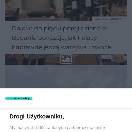
TEKST SPONSOROWANY
Daleko do pięciu porcji dziennie.
Badanie pokazuje, jak Polacy
naprawdę jedzą warzywa i owoce
Drogi Użytkowniku,
My, naszych 1162 zaufanych partnerów oraz inne