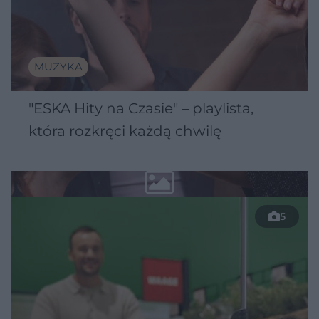
MUZYKA
"ESKA Hity na Czasie" – playlista,
która rozkręci każdą chwilę
5