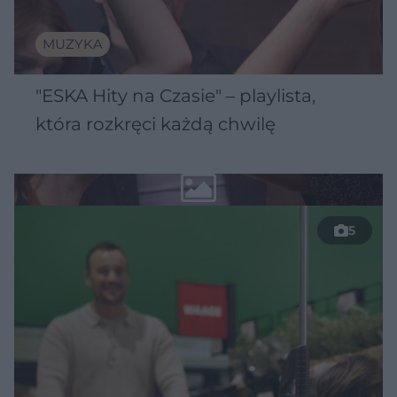
MUZYKA
"ESKA Hity na Czasie" – playlista,
która rozkręci każdą chwilę
5