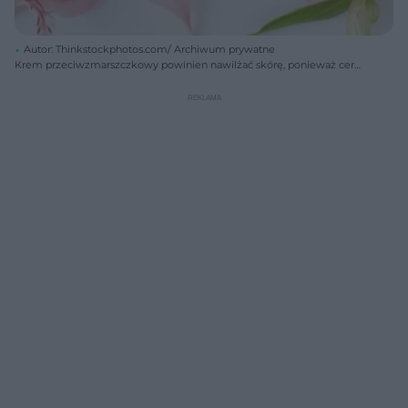
Autor: Thinkstockphotos.com/ Archiwum prywatne
Krem przeciwzmarszczkowy powinien nawilżać skórę, ponieważ cera
dojrzała z wiekiem staje się sucha i spierzchnięta.