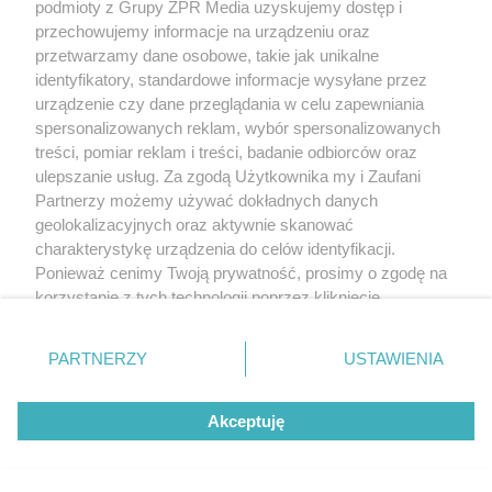
podmioty z Grupy ZPR Media uzyskujemy dostęp i
przechowujemy informacje na urządzeniu oraz
przetwarzamy dane osobowe, takie jak unikalne
MATERIAŁ SPONSOROWANY
identyfikatory, standardowe informacje wysyłane przez
Beninca. Najszybsza, bezpieczna i
urządzenie czy dane przeglądania w celu zapewniania
nowoczesna automatyka do bram
spersonalizowanych reklam, wybór spersonalizowanych
treści, pomiar reklam i treści, badanie odbiorców oraz
ulepszanie usług. Za zgodą Użytkownika my i Zaufani
Partnerzy możemy używać dokładnych danych
geolokalizacyjnych oraz aktywnie skanować
charakterystykę urządzenia do celów identyfikacji.
WSPÓŁPRACUJĄ Z NAMI:
Ponieważ cenimy Twoją prywatność, prosimy o zgodę na
korzystanie z tych technologii poprzez kliknięcie
„Akceptuję”. Zgoda jest dobrowolna i zawsze możesz ją
zmienić/wycofać klikając przycisk ustawień prywatności
PARTNERZY
USTAWIENIA
znajdujący się w lewym dolnym rogu strony
. Niektóre
rodzaje przetwarzania danych nie wymagają zgody
Akceptuję
użytkownika, ale masz prawo sprzeciwić się takiemu
przetwarzaniu. Preferencje będą miały zastosowanie tylko
na tej witrynie.