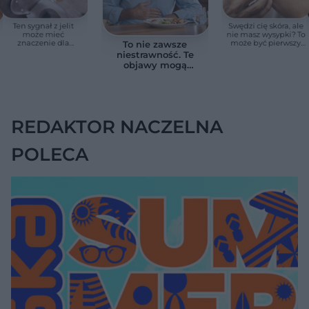
Ten sygnał z jelit
Swędzi cię skóra, ale
może mieć
nie masz wysypki? To
znaczenie dla
może być pierwszy
To nie zawsze
zdrowia. Naukowcy
cichy sygnał raka
niestrawność. Te
wskazali zdrowy
trzustki, zanim
objawy mogą
zakres
pojawią się inne
wskazywać na raka
objawy
trzustki
REDAKTOR NACZELNA
POLECA