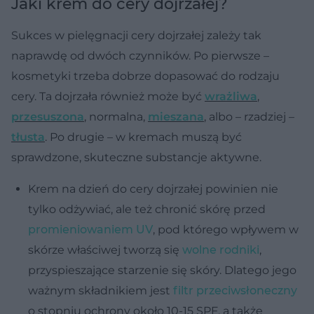
Jaki krem do cery dojrzałej?
Sukces w pielęgnacji cery dojrzałej zależy tak
naprawdę od dwóch czynników. Po pierwsze –
kosmetyki trzeba dobrze dopasować do rodzaju
cery. Ta dojrzała również może być
wrażliwa
,
przesuszona
, normalna,
mieszana
, albo – rzadziej –
tłusta
. Po drugie – w kremach muszą być
sprawdzone, skuteczne substancje aktywne.
Krem na dzień do cery dojrzałej
powinien nie
tylko odżywiać, ale też chronić skórę przed
promieniowaniem UV
, pod którego wpływem w
skórze właściwej tworzą się
wolne rodniki
,
przyspieszające starzenie się skóry. Dlatego jego
ważnym składnikiem jest
filtr przeciwsłoneczny
o stopniu ochrony około 10-15 SPF, a także