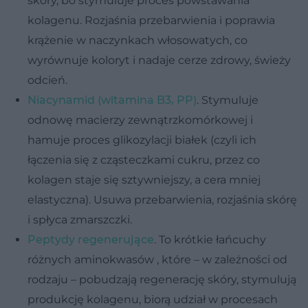
skóry, bo stymuluje proces powstawania
kolagenu. Rozjaśnia przebarwienia i poprawia
krążenie w naczynkach włosowatych, co
wyrównuje koloryt i nadaje cerze zdrowy, świeży
odcień.
Niacynamid (witamina B3, PP)
. Stymuluje
odnowę macierzy zewnątrzkomórkowej i
hamuje proces glikozylacji białek (czyli ich
łączenia się z cząsteczkami cukru, przez co
kolagen staje się sztywniejszy, a cera mniej
elastyczna). Usuwa przebarwienia, rozjaśnia skórę
i spłyca zmarszczki.
Peptydy regenerujące
. To krótkie łańcuchy
różnych aminokwasów , które – w zależności od
rodzaju – pobudzają regenerację skóry, stymulują
produkcję kolagenu, biorą udział w procesach