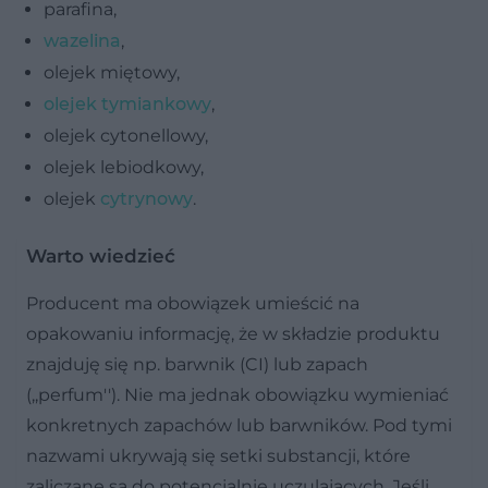
parafina,
wazelina
,
olejek miętowy,
olejek tymiankowy
,
olejek cytonellowy,
olejek lebiodkowy,
olejek
cytrynowy
.
Warto wiedzieć
Producent ma obowiązek umieścić na
opakowaniu informację, że w składzie produktu
znajduję się np. barwnik (CI) lub zapach
(,,perfum''). Nie ma jednak obowiązku wymieniać
konkretnych zapachów lub barwników. Pod tymi
nazwami ukrywają się setki substancji, które
zaliczane są do potencjalnie uczulających. Jeśli