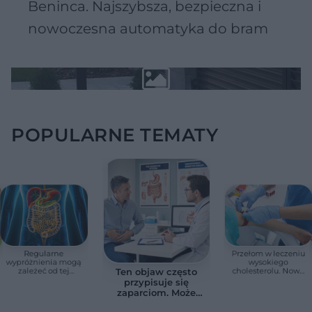
Beninca. Najszybsza, bezpieczna i
nowoczesna automatyka do bram
POPULARNE TEMATY
Regularne
Przełom w leczeniu
wypróżnienia mogą
wysokiego
zależeć od tej
cholesterolu. Nowa
Ten objaw często
witaminy. Odkrycie
terapia zmniejszyła
przypisuje się
zaskoczyło
LDL o ponad połowę
zaparciom. Może
naukowców
jednak wskazywać