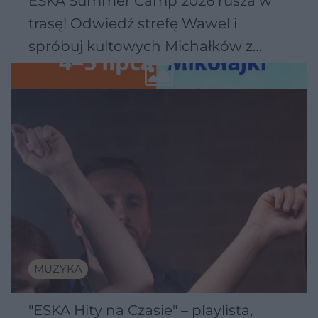
ESKA Summer Camp 2026 rusza w
trasę! Odwiedź strefę Wawel i
spróbuj kultowych Michałków z
Wawelu
MUZYKA
"ESKA Hity na Czasie" – playlista,