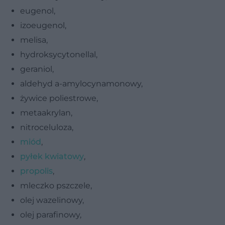
eugenol,
izoeugenol,
melisa,
hydroksycytonellal,
geraniol,
aldehyd a-amylocynamonowy,
żywice poliestrowe,
metaakrylan,
nitroceluloza,
miód
,
pyłek kwiatowy
,
propolis
,
mleczko pszczele,
olej wazelinowy,
olej parafinowy,