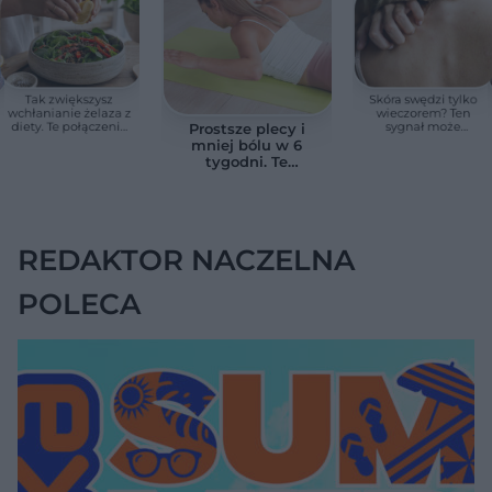
Tak zwiększysz
Skóra swędzi tylko
wchłanianie żelaza z
wieczorem? Ten
diety. Te połączenia
sygnał może
Prostsze plecy i
produktów
wskazywać na
mniej bólu w 6
pomagają przy
chorobę, która długo
tygodni. Te
anemii
nie daje objawów
ćwiczenia
pomagają
zmniejszyć wdowi
garb
REDAKTOR NACZELNA
POLECA