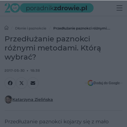
Dłonie i paznokcie
Przedłużanie paznokci różnymi
metodami. Którą wybrać?
Przedłużanie paznokci
różnymi metodami. Którą
wybrać?
2017-05-30
18:38
Dodaj do Google
Katarzyna Zielińska
Przedłużanie paznokci kojarzy się z mało