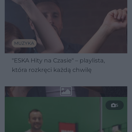
MUZYKA
"ESKA Hity na Czasie" – playlista,
która rozkręci każdą chwilę
5