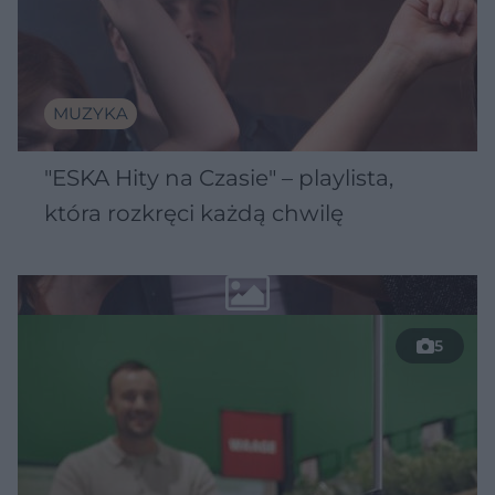
MUZYKA
"ESKA Hity na Czasie" – playlista,
która rozkręci każdą chwilę
5