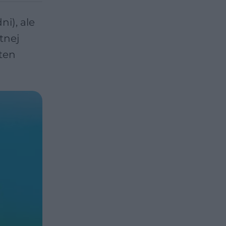
i), ale
tnej
ten