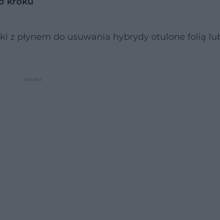
o kroku
ki z płynem do usuwania hybrydy otulone folią l