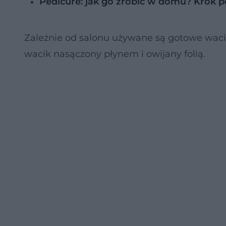
Pedicure: jak go zrobić w domu? Krok p
Zależnie od salonu używane są gotowe waci
wacik nasączony płynem i owijany folią.