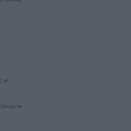
ć w
a zaczyna