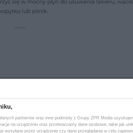
rzyć się w mocny płyn do usuwania lakieru, wacik
opytko lub pilnik.
niku,
fanych partnerów oraz inne podmioty z Grupy ZPR Media uzyskujem
lonie manicure możesz szybko pozbyć się hybrydy 
cje na urządzeniu oraz przetwarzamy dane osobowe, takie jak unika
atnej płytki paznokcia.
je wysyłane przez urządzenie czy dane przeglądania w celu zapewn