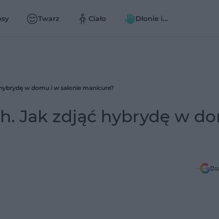
osy
Twarz
Ciało
Dłonie i
paznokcie
 hybrydę w domu i w salonie manicure?
h. Jak zdjąć hybrydę w do
Do