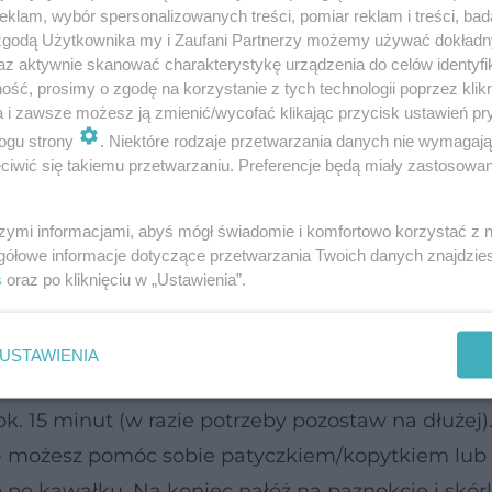
klam, wybór spersonalizowanych treści, pomiar reklam i treści, bad
 zgodą Użytkownika my i Zaufani Partnerzy możemy używać dokład
osobem?
az aktywnie skanować charakterystykę urządzenia do celów identyfi
ść, prosimy o zgodę na korzystanie z tych technologii poprzez klikn
ij od lekkiego spiłowania/zmatowienia warstw
a i zawsze możesz ją zmienić/wycofać klikając przycisk ustawień pr
ogu strony
. Niektóre rodzaje przetwarzania danych nie wymagaj
ydą. Następnie zamocz wacik w płynie do usuwan
iwić się takiemu przetwarzaniu. Preferencje będą miały zastosowanie
owiń folią aluminiową.
szymi informacjami, abyś mógł świadomie i komfortowo korzystać z
okcie ombre krok po kroku?
gółowe informacje dotyczące przetwarzania Twoich danych znajdzi
s
oraz po kliknięciu w „Ustawienia”.
iłę, ponieważ możesz uszkodzić w ten
USTAWIENIA
.
k. 15 minut (w razie potrzeby pozostaw na dłużej)
ier - możesz pomóc sobie patyczkiem/kopytkiem lub
b po kawałku. Na koniec nałóż na paznokcie i skór