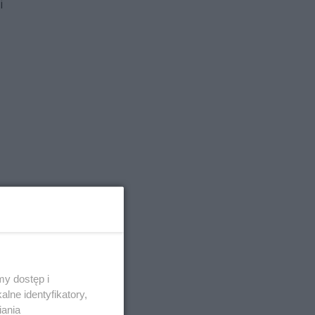
i
y dostęp i
również za
lne identyfikatory,
iania