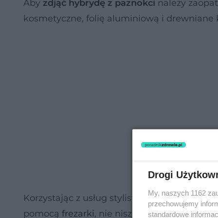
Aby
zdjąć hybrydę z paznokci
należy zaopat
kosmetyczne, folię aluminiową i drewniane k
Drogi Użytkow
My, naszych 1162 zau
Korzystając z usług stylistki paznokci w sa
przechowujemy informa
pomocą
frezarki
, nie niszcząc przy tym delik
standardowe informac