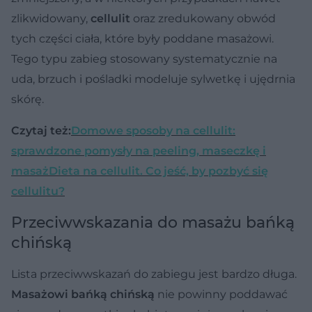
zlikwidowany,
cellulit
oraz zredukowany obwód
tych części ciała, które były poddane masażowi.
Tego typu zabieg stosowany systematycznie na
uda, brzuch i pośladki modeluje sylwetkę i ujędrnia
skórę.
Czytaj też:
Domowe sposoby na cellulit:
sprawdzone pomysły na peeling, maseczkę i
masaż
Dieta na cellulit. Co jeść, by pozbyć się
cellulitu?
Przeciwwskazania do masażu bańką
chińską
Lista przeciwwskazań do zabiegu jest bardzo długa.
Masażowi bańką chińską
nie powinny poddawać