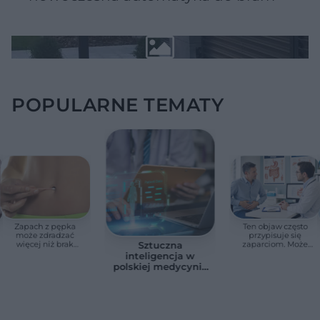
POPULARNE TEMATY
Zapach z pępka
Ten objaw często
może zdradzać
przypisuje się
więcej niż brak
zaparciom. Może
Sztuczna
higieny. Te objawy
jednak wskazywać
inteligencja w
wymagają
na chorobę jelita
polskiej medycynie
konsultacji lekarskiej
już nie jest
zapowiedzią. Sześć
przykładów z
gabinetów i szpitali