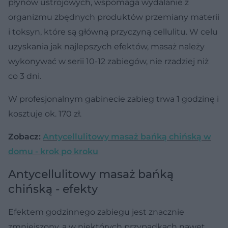
płynów ustrojowych, wspomaga wydalanie z
organizmu zbędnych produktów przemiany materii
i toksyn, które są główną przyczyną cellulitu. W celu
uzyskania jak najlepszych efektów, masaż należy
wykonywać w serii 10-12 zabiegów, nie rzadziej niż
co 3 dni.
W profesjonalnym gabinecie zabieg trwa 1 godzinę i
kosztuje ok. 170 zł.
Zobacz:
Antycellulitowy masaż bańką chińską w
domu - krok po kroku
Antycellulitowy masaż bańką
chińską - efekty
Efektem godzinnego zabiegu jest znacznie
zmniejszony, a w niektórych przypadkach nawet