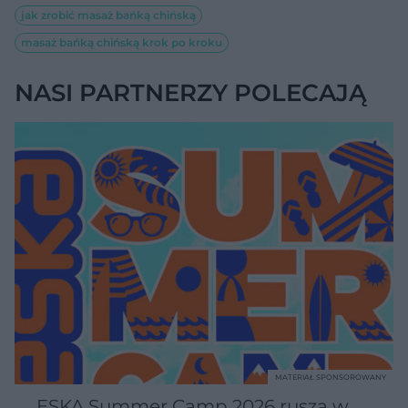
jak zrobić masaż bańką chińską
masaż bańką chińską krok po kroku
NASI PARTNERZY POLECAJĄ
MATERIAŁ SPONSOROWANY
ESKA Summer Camp 2026 rusza w