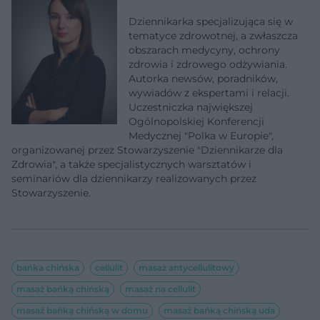
Dziennikarka specjalizująca się w
tematyce zdrowotnej, a zwłaszcza
obszarach medycyny, ochrony
zdrowia i zdrowego odżywiania.
Autorka newsów, poradników,
wywiadów z ekspertami i relacji.
Uczestniczka największej
Ogólnopolskiej Konferencji
Medycznej "Polka w Europie",
organizowanej przez Stowarzyszenie "Dziennikarze dla
Zdrowia", a także specjalistycznych warsztatów i
seminariów dla dziennikarzy realizowanych przez
Stowarzyszenie.
bańka chińska
cellulit
masaż antycellulitowy
masaż bańką chińską
masaż na cellulit
masaż bańką chińską w domu
masaż bańką chińską uda