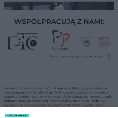
WSPÓŁPRACUJĄ Z NAMI:
Serwis PoradnikZdrowie.pl ma charakter edukacyjny, nie stanowi i
nie zastępuje porady lekarskiej. Redakcja serwisu dokłada wszelkich
starań, aby informacje w nim zawarte były poprawne merytorycznie,
jednakże decyzja dotycząca leczenia należy do lekarza. Redakcja i
wydawca serwisu nie ponoszą odpowiedzialności wynikającej z
zastosowania informacji zamieszczonych na stronach serwisu, który
nie prowadzi działalności leczniczej polegającej na udzielaniu
świadczeń zdrowotnych w rozumieniu art. 3 ust 1 ustawy o