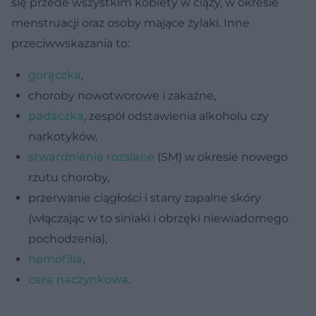
się przede wszystkim kobiety w ciąży, w okresie
menstruacji oraz osoby mające żylaki. Inne
przeciwwskazania to:
gorączka
,
choroby nowotworowe i zakaźne,
padaczka
, zespół odstawienia alkoholu czy
narkotyków,
stwardnienie rozsiane
(SM) w okresie nowego
rzutu choroby,
przerwanie ciągłości i stany zapalne skóry
(włączając w to siniaki i obrzęki niewiadomego
pochodzenia),
hemofilia
,
cera naczynkowa
.