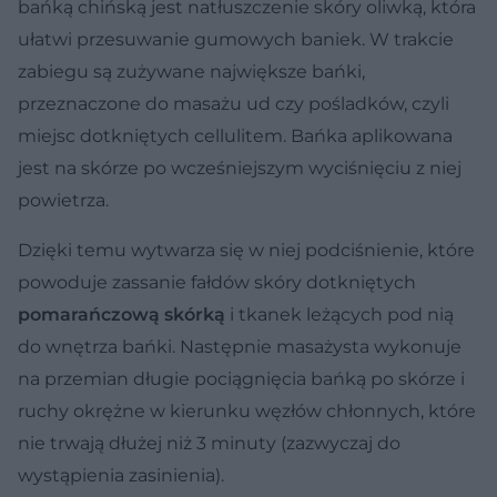
bańką chińską jest natłuszczenie skóry oliwką, która
ułatwi przesuwanie gumowych baniek. W trakcie
zabiegu są zużywane największe bańki,
przeznaczone do masażu ud czy pośladków, czyli
miejsc dotkniętych cellulitem. Bańka aplikowana
jest na skórze po wcześniejszym wyciśnięciu z niej
powietrza.
Dzięki temu wytwarza się w niej podciśnienie, które
powoduje zassanie fałdów skóry dotkniętych
pomarańczową skórką
i tkanek leżących pod nią
do wnętrza bańki. Następnie masażysta wykonuje
na przemian długie pociągnięcia bańką po skórze i
ruchy okrężne w kierunku węzłów chłonnych, które
nie trwają dłużej niż 3 minuty (zazwyczaj do
wystąpienia zasinienia).