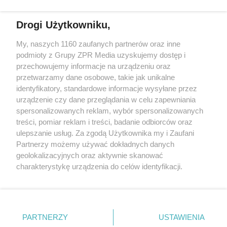
działalności leczniczej.
Drogi Użytkowniku,
Żaden utwór zamieszczony w serwisie nie może być powielany i
My, naszych 1160 zaufanych partnerów oraz inne
rozpowszechniany lub dalej rozpowszechniany w jakikolwiek sposób
podmioty z Grupy ZPR Media uzyskujemy dostęp i
(w tym także elektroniczny lub mechaniczny) na jakimkolwiek polu
eksploatacji w jakiejkolwiek formie, włącznie z umieszczaniem w
przechowujemy informacje na urządzeniu oraz
Internecie bez pisemnej zgody właściciela praw. Jakiekolwiek użycie
przetwarzamy dane osobowe, takie jak unikalne
lub wykorzystanie utworów w całości lub w części z naruszeniem
identyfikatory, standardowe informacje wysyłane przez
prawa, tzn. bez właściwej zgody, jest zabronione pod groźbą kary i
może być ścigane prawnie.
urządzenie czy dane przeglądania w celu zapewniania
spersonalizowanych reklam, wybór spersonalizowanych
treści, pomiar reklam i treści, badanie odbiorców oraz
ulepszanie usług. Za zgodą Użytkownika my i Zaufani
Partnerzy możemy używać dokładnych danych
geolokalizacyjnych oraz aktywnie skanować
charakterystykę urządzenia do celów identyfikacji.
O nas
Ponieważ cenimy Twoją prywatność, prosimy o zgodę na
korzystanie z tych technologii poprzez kliknięcie
Informacje prawne
„Akceptuję”. Zgoda jest dobrowolna i zawsze możesz ją
zmienić/wycofać klikając przycisk ustawień prywatności
Nasze serwisy
PARTNERZY
USTAWIENIA
znajdujący się w lewym dolnym rogu strony
. Niektóre