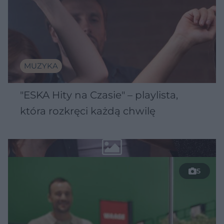
MUZYKA
"ESKA Hity na Czasie" – playlista,
która rozkręci każdą chwilę
5