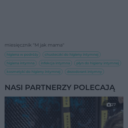
miesięcznik "M jak mama"
higiena w podróży
chusteczki do higieny intymnej
higiena intymna
infekcja intymna
płyn do higieny intymnej
kosmetyki do higieny intymnej
dezodorant intymny
NASI PARTNERZY POLECAJĄ
27