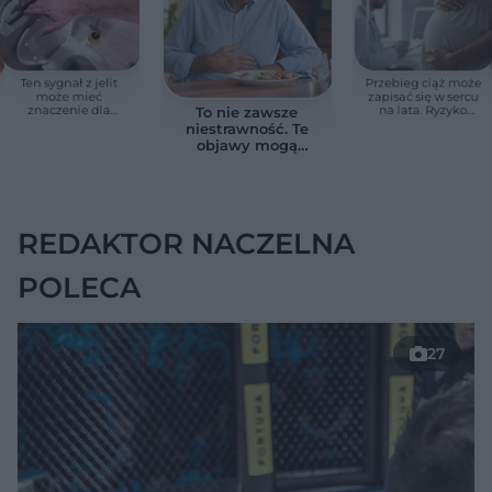
Ten sygnał z jelit
Przebieg ciąż może
może mieć
zapisać się w sercu
znaczenie dla
na lata. Ryzyko
To nie zawsze
zdrowia. Naukowcy
zgonu rośnie nawet
niestrawność. Te
wskazali zdrowy
3,3 razy
objawy mogą
zakres
wskazywać na raka
trzustki
REDAKTOR NACZELNA
POLECA
27