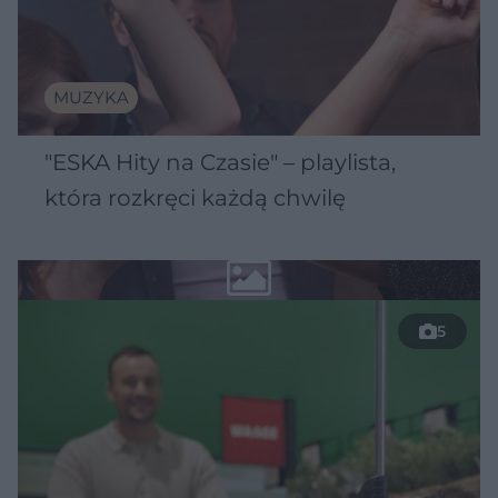
MUZYKA
"ESKA Hity na Czasie" – playlista,
która rozkręci każdą chwilę
5