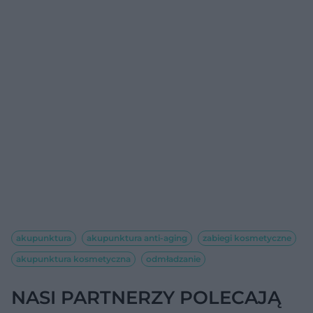
akupunktura
akupunktura anti-aging
zabiegi kosmetyczne
akupunktura kosmetyczna
odmładzanie
NASI PARTNERZY POLECAJĄ