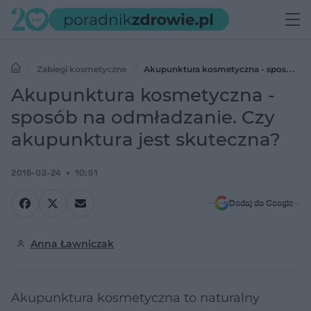
Zabiegi kosmetyczne
Akupunktura kosmetyczna - sposób
na odmładzanie. Czy akupunktura jest skuteczna?
Akupunktura kosmetyczna -
sposób na odmładzanie. Czy
akupunktura jest skuteczna?
2015-02-24
10:51
Dodaj do Google
Anna Ławniczak
Akupunktura kosmetyczna to naturalny