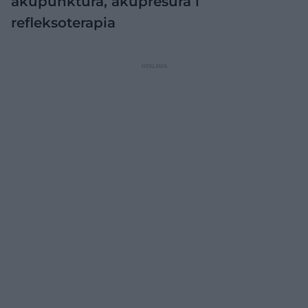
akupunktura, akupresura i
refleksoterapia