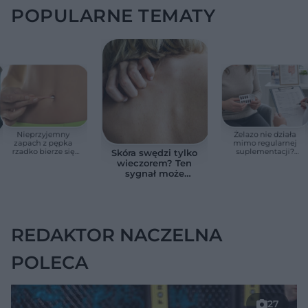
POPULARNE TEMATY
Nieprzyjemny
Żelazo nie działa
zapach z pępka
mimo regularnej
rzadko bierze się
suplementacji?
Skóra swędzi tylko
znikąd. Jeden objaw
Przyczyna może
wieczorem? Ten
zmienia wszystko
ukrywać się w
sygnał może
jelitach
wskazywać na
chorobę, która długo
nie daje objawów
REDAKTOR NACZELNA
POLECA
27