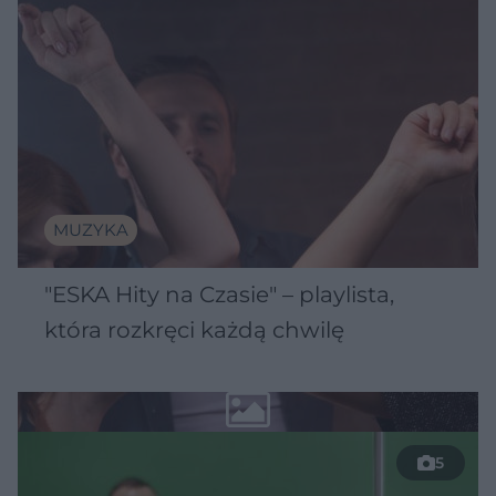
MUZYKA
"ESKA Hity na Czasie" – playlista,
która rozkręci każdą chwilę
5