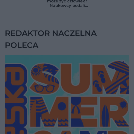
może żyć człowiek?
całego organizmu
na chorobę jelita
Naukowcy podali
zaskakującą liczbę
REDAKTOR NACZELNA
POLECA