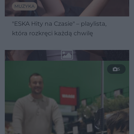
MUZYKA
"ESKA Hity na Czasie" – playlista,
która rozkręci każdą chwilę
5