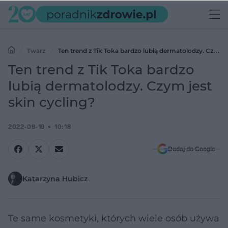
Twarz
Ten trend z Tik Toka bardzo lubią dermatolodzy. Czym
jest skin cycling?
Ten trend z Tik Toka bardzo
lubią dermatolodzy. Czym jest
skin cycling?
2022-09-19
10:18
Dodaj do Google
Katarzyna Hubicz
Te same kosmetyki, których wiele osób używa