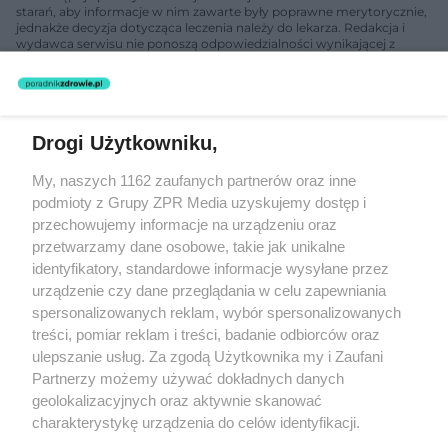
starań, aby informacje w nim zawarte były poprawne merytorycznie,
jednakże decyzja dotycząca leczenia należy do lekarza. Redakcja i
wydawca serwisu nie ponoszą odpowiedzialności wynikającej z
zastosowania informacji zamieszczonych na stronach serwisu, który
nie prowadzi działalności leczniczej polegającej na udzielaniu
świadczeń zdrowotnych w rozumieniu art. 3 ust 1 ustawy o
działalności leczniczej.
Drogi Użytkowniku,
Żaden utwór zamieszczony w serwisie nie może być powielany i
My, naszych 1162 zaufanych partnerów oraz inne
rozpowszechniany lub dalej rozpowszechniany w jakikolwiek sposób
podmioty z Grupy ZPR Media uzyskujemy dostęp i
(w tym także elektroniczny lub mechaniczny) na jakimkolwiek polu
eksploatacji w jakiejkolwiek formie, włącznie z umieszczaniem w
przechowujemy informacje na urządzeniu oraz
Internecie bez pisemnej zgody właściciela praw. Jakiekolwiek użycie
przetwarzamy dane osobowe, takie jak unikalne
lub wykorzystanie utworów w całości lub w części z naruszeniem
identyfikatory, standardowe informacje wysyłane przez
prawa, tzn. bez właściwej zgody, jest zabronione pod groźbą kary i
może być ścigane prawnie.
urządzenie czy dane przeglądania w celu zapewniania
spersonalizowanych reklam, wybór spersonalizowanych
treści, pomiar reklam i treści, badanie odbiorców oraz
ulepszanie usług. Za zgodą Użytkownika my i Zaufani
Partnerzy możemy używać dokładnych danych
geolokalizacyjnych oraz aktywnie skanować
charakterystykę urządzenia do celów identyfikacji.
O nas
Ponieważ cenimy Twoją prywatność, prosimy o zgodę na