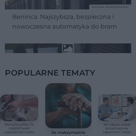
MATERIAŁ SPONSOROWANY
Beninca. Najszybsza, bezpieczna i
nowoczesna automatyka do bram
POPULARNE TEMATY
Nie tylko jelita. Ta
Ten objaw często
częstotliwość
przypisuje się
wypróżnień może
zaparciom. Może
Ile maksymalnie
mieć znaczenie dla
jednak wskazywać