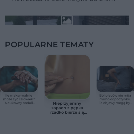
POPULARNE TEMATY
Ile maksymalnie
Ból pleców nie mija
może żyć człowiek?
mimo odpoczynku.
Naukowcy podali
Te objawy mogą być
Nieprzyjemny
zaskakującą liczbę
sygnałem raka
zapach z pępka
rzadko bierze się
znikąd. Jeden objaw
zmienia wszystko