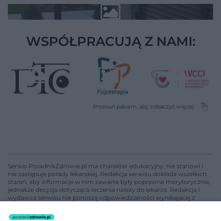
WSPÓŁPRACUJĄ Z NAMI:
Serwis PoradnikZdrowie.pl ma charakter edukacyjny, nie stanowi i
nie zastępuje porady lekarskiej. Redakcja serwisu dokłada wszelkich
starań, aby informacje w nim zawarte były poprawne merytorycznie,
jednakże decyzja dotycząca leczenia należy do lekarza. Redakcja i
wydawca serwisu nie ponoszą odpowiedzialności wynikającej z
zastosowania informacji zamieszczonych na stronach serwisu, który
nie prowadzi działalności leczniczej polegającej na udzielaniu