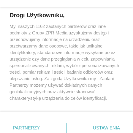
świadczeń zdrowotnych w rozumieniu art. 3 ust 1 ustawy o
działalności leczniczej.
Drogi Użytkowniku,
Żaden utwór zamieszczony w serwisie nie może być powielany i
My, naszych 1162 zaufanych partnerów oraz inne
rozpowszechniany lub dalej rozpowszechniany w jakikolwiek sposób
podmioty z Grupy ZPR Media uzyskujemy dostęp i
(w tym także elektroniczny lub mechaniczny) na jakimkolwiek polu
eksploatacji w jakiejkolwiek formie, włącznie z umieszczaniem w
przechowujemy informacje na urządzeniu oraz
Internecie bez pisemnej zgody właściciela praw. Jakiekolwiek użycie
przetwarzamy dane osobowe, takie jak unikalne
lub wykorzystanie utworów w całości lub w części z naruszeniem
identyfikatory, standardowe informacje wysyłane przez
prawa, tzn. bez właściwej zgody, jest zabronione pod groźbą kary i
może być ścigane prawnie.
urządzenie czy dane przeglądania w celu zapewniania
spersonalizowanych reklam, wybór spersonalizowanych
treści, pomiar reklam i treści, badanie odbiorców oraz
ulepszanie usług. Za zgodą Użytkownika my i Zaufani
Partnerzy możemy używać dokładnych danych
geolokalizacyjnych oraz aktywnie skanować
charakterystykę urządzenia do celów identyfikacji.
O nas
Ponieważ cenimy Twoją prywatność, prosimy o zgodę na
korzystanie z tych technologii poprzez kliknięcie
Informacje prawne
„Akceptuję”. Zgoda jest dobrowolna i zawsze możesz ją
zmienić/wycofać klikając przycisk ustawień prywatności
Nasze serwisy
PARTNERZY
USTAWIENIA
znajdujący się w lewym dolnym rogu strony
. Niektóre