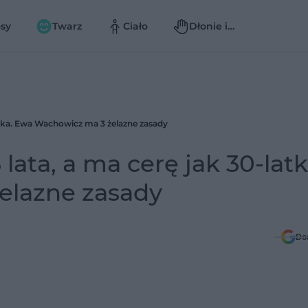
sy
Twarz
Ciało
Dłonie i
paznokcie
atka. Ewa Wachowicz ma 3 żelazne zasady
ata, a ma cerę jak 30-latk
elazne zasady
Do