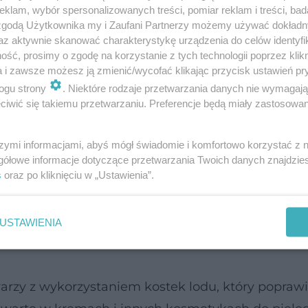
klam, wybór spersonalizowanych treści, pomiar reklam i treści, bad
ci nie szczędzili jej komplementów. Jak osiągnęła 
 zgodą Użytkownika my i Zaufani Partnerzy możemy używać dokład
az aktywnie skanować charakterystykę urządzenia do celów identyfi
ść, prosimy o zgodę na korzystanie z tych technologii poprzez klikn
a i zawsze możesz ją zmienić/wycofać klikając przycisk ustawień pr
znała, że dba o nawilżenie organizmu od wewną
ogu strony
. Niektóre rodzaje przetwarzania danych nie wymagaj
iołowe, a latem wypija nawet do czterech litrów 
iwić się takiemu przetwarzaniu. Preferencje będą miały zastosowanie
a potrzebuje odpowiedniej dawki płynów, w przec
i
i
pierwsze oznaki starzenia
.
szymi informacjami, abyś mógł świadomie i komfortowo korzystać z
gółowe informacje dotyczące przetwarzania Twoich danych znajdzi
s
oraz po kliknięciu w „Ustawienia”.
iowych Ewa wskazała, że w trosce o jakość skór
ije ją przed śniadaniem kolejnego dnia. Chodzi o
USTAWIENIA
kumą. Rano gwiazda dodaje cytrynę, dolewa do m
arzy z wykorzystaniem kostek lodu, który popraw