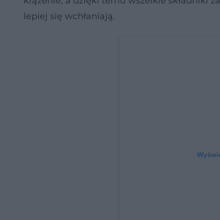
krążenie, a dzięki temu wszelkie składniki
lepiej się wchłaniają.
Wyświe