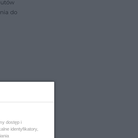
autów
ania do
y dostęp i
lne identyfikatory,
 się w
iania