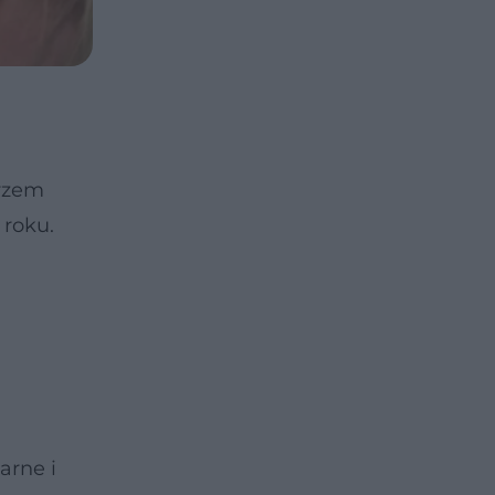
arzem
 roku.
arne i