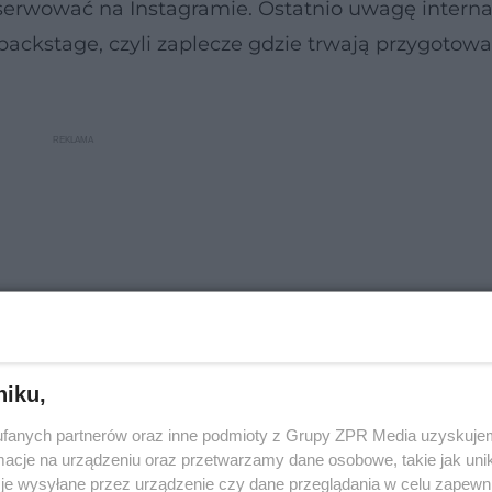
serwować na Instagramie. Ostatnio uwagę intern
backstage, czyli zaplecze gdzie trwają przygotow
niku,
fanych partnerów oraz inne podmioty z Grupy ZPR Media uzyskujem
cje na urządzeniu oraz przetwarzamy dane osobowe, takie jak unika
té, czyli bez makijażu. Chwilę później prezentuje
je wysyłane przez urządzenie czy dane przeglądania w celu zapewn