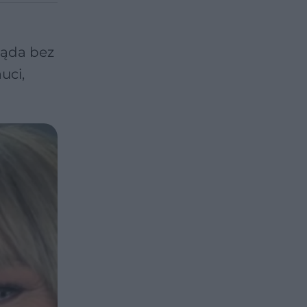
ląda bez
uci,