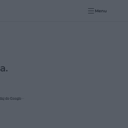
Menu
a.
daj do Google