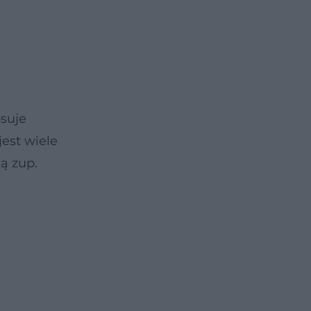
osuje
jest wiele
ą zup.