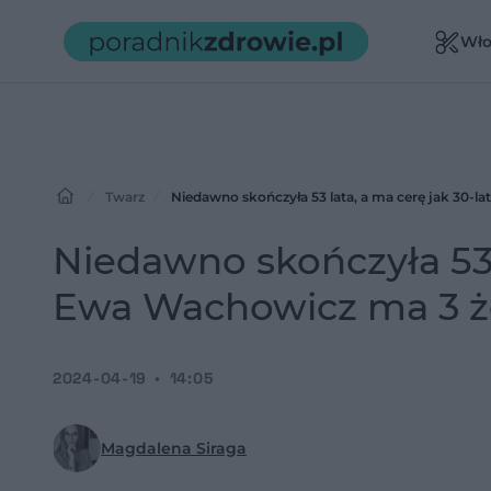
Wło
Twarz
Niedawno skończyła 53 lata, a ma cerę jak 30-l
Niedawno skończyła 53 l
Ewa Wachowicz ma 3 ż
2024-04-19
14:05
Magdalena Siraga