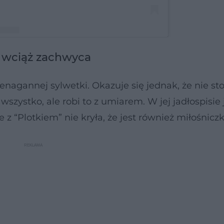
a wciąż zachwyca
hnia, fit, podróże, zdrowe życie (@ewawachowicz)
ienagannej sylwetki. Okazuje się jednak, że nie st
szystko, ale robi to z umiarem. W jej jadłospisie 
“Plotkiem” nie kryła, że jest również miłośniczk