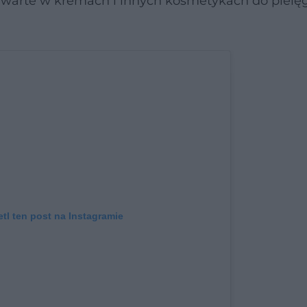
 zawarte w kremach i innych kosmetykach do pielę
tl ten post na Instagramie