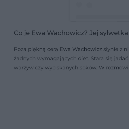
Co je Ewa Wachowicz? Jej sylwetk
Post udostępniony przez Kuc
Poza piękną cerą
Ewa Wachowicz
słynie z n
żadnych wymagających diet. Stara się jadać w
warzyw czy wyciskanych soków. W rozmowie z 