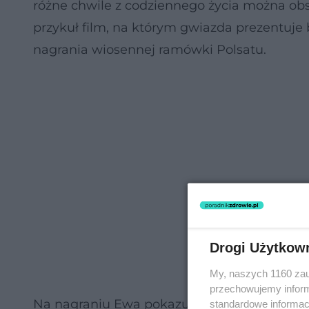
różne chwile z codziennego życia można ob
przykuł film, na którym gwiazda prezentuje 
nagrania wiosennej ramówki Polsatu.
Drogi Użytkow
My, naszych 1160 zau
przechowujemy informa
Na nagraniu Ewa pokazuje twarz w wersji sau
standardowe informac