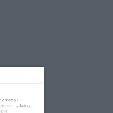
stępnie
y dostęp i
karpetki i
lne identyfikatory,
iania