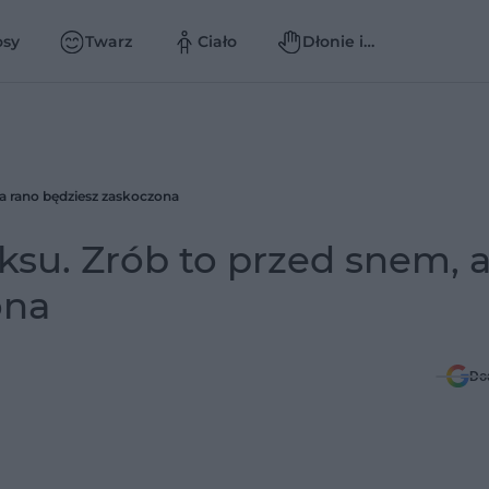
osy
Twarz
Ciało
Dłonie i
paznokcie
a rano będziesz zaskoczona
su. Zrób to przed snem, 
ona
Do