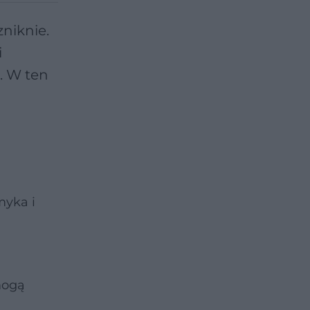
zniknie.
i
. W ten
myka i
mogą