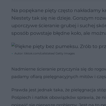
Na popękane pięty często nakładamy krem
Niestety tak się nie dzieje. Gorszym ro
uporczywe ścieranie grubej i suchej skó
sposób powstaje błędne koło, ale moż
Autor: tiktok.com/calistatee/ Getty Images
Nadmierne ścieranie przyczynia się do rog
padamy ofiarą pielęgnacyjnych mitów i czę
Prawda jest jednak taka, że pielęgnacja stóp
Pośpiech i natłok obowiązków sprawia, że n
pojawić się pierwsze problemy. Jest na to p