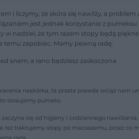
 i liczymy, że skóra się nawilży, a problem 
związaniem jest jednak korzystanie z pumeksu 
ry w nadziei, że tym razem stopy będą piękne
na temu zapobiec. Mamy pewną radę.
owacenia naskórka, ta prosta prawda wciąż nam u
sto stosujemy pumeks.
 zaczyna się od higieny i codziennego nawilżania.
ie raz traktujemy stopy po macoszemu, przez co 
ewna rada.