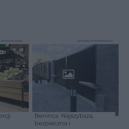
T SPONSOROWANY
MATERIAŁ SPONSOROWANY
5
rcji
Beninca. Najszybsza,
bezpieczna i