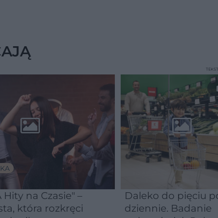
CAJĄ
TEKS
KA
 Hity na Czasie" –
Daleko do pięciu po
sta, która rozkręci
dziennie. Badanie