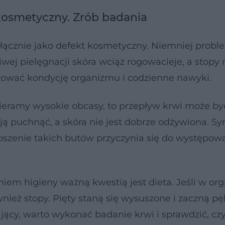
 kosmetyczny. Zrób badania
łącznie jako defekt kosmetyczny. Niemniej prob
wej pielęgnacji skóra wciąż rogowacieje, a stopy 
izować kondycję organizmu i codzienne nawyki.
bieramy wysokie obcasy, to przepływ krwi może by
ają puchnąć, a skóra nie jest dobrze odżywiona. S
noszenie takich butów przyczynia się do występow
iem higieny ważną kwestią jest dieta. Jeśli w or
wnież stopy. Pięty staną się wysuszone i zaczną pę
jący, warto wykonać badanie krwi i sprawdzić, cz