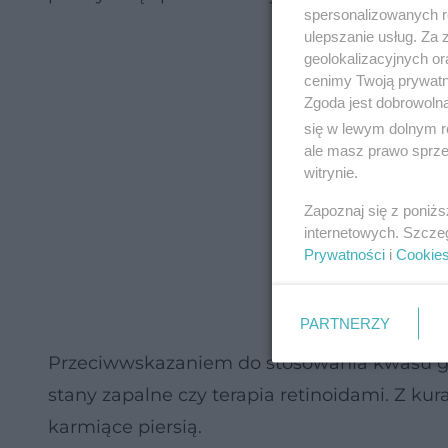
spersonalizowanych re
ulepszanie usług. Za
geolokalizacyjnych or
cenimy Twoją prywatno
Zgoda jest dobrowoln
się w lewym dolnym r
ale masz prawo sprzec
witrynie.
Zapoznaj się z poniż
internetowych. Szcze
Prywatności
i
Cookie
PARTNERZY
Przeciwwskazaniem do stosowania kwasu gli
stany zapalne czy terapia retinoidami. Z ku
karmiące piersią.