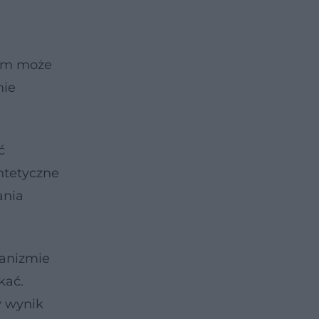
lem może
nie
ć
yntetyczne
ania
ganizmie
kać.
y wynik