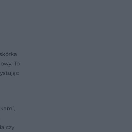
askórka
lowy
. To
ystując
wkami,
s
ia czy