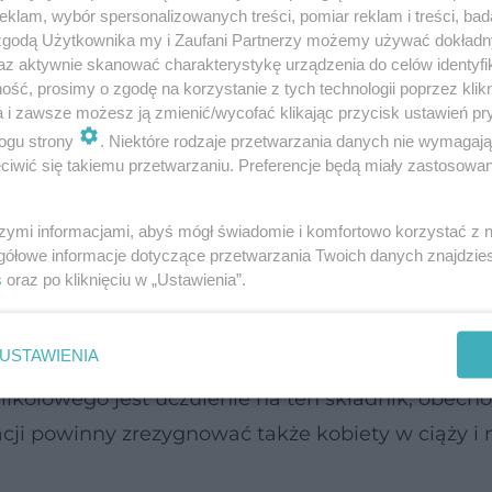
klam, wybór spersonalizowanych treści, pomiar reklam i treści, bad
 zgodą Użytkownika my i Zaufani Partnerzy możemy używać dokład
az aktywnie skanować charakterystykę urządzenia do celów identyfi
ść, prosimy o zgodę na korzystanie z tych technologii poprzez klikn
a i zawsze możesz ją zmienić/wycofać klikając przycisk ustawień pr
ogu strony
. Niektóre rodzaje przetwarzania danych nie wymagaj
iwić się takiemu przetwarzaniu. Preferencje będą miały zastosowanie
szymi informacjami, abyś mógł świadomie i komfortowo korzystać z
gółowe informacje dotyczące przetwarzania Twoich danych znajdzi
s
oraz po kliknięciu w „Ustawienia”.
USTAWIENIA
kolowego jest uczulenie na ten składnik, obecnoś
racji powinny zrezygnować także kobiety w ciąży i