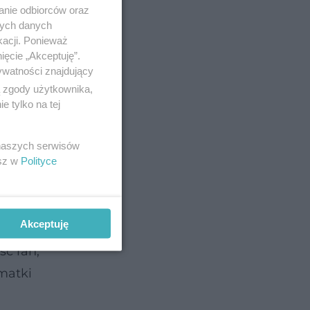
anie odbiorców oraz
nych danych
kacji. Ponieważ
ięcie „Akceptuję”.
ywatności znajdujący
ą zgody użytkownika,
 tylko na tej
 naszych serwisów
esz w
Polityce
Akceptuję
ć ran,
 matki