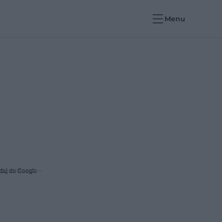
Menu
a
daj do Google