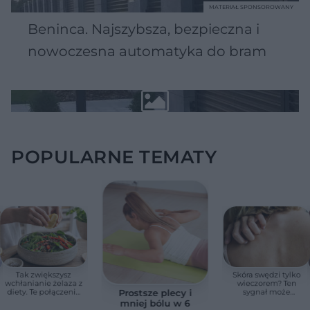
MATERIAŁ SPONSOROWANY
Beninca. Najszybsza, bezpieczna i
nowoczesna automatyka do bram
POPULARNE TEMATY
Tak zwiększysz
Skóra swędzi tylko
wchłanianie żelaza z
wieczorem? Ten
diety. Te połączenia
sygnał może
Prostsze plecy i
produktów
wskazywać na
mniej bólu w 6
pomagają przy
chorobę, która długo