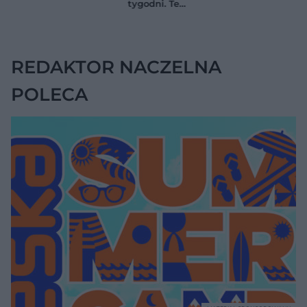
tygodni. Te
anemii
nie daje objawów
ćwiczenia
pomagają
zmniejszyć wdowi
garb
REDAKTOR NACZELNA
POLECA