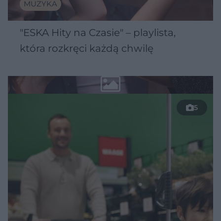
MUZYKA
"ESKA Hity na Czasie" – playlista,
która rozkręci każdą chwilę
5