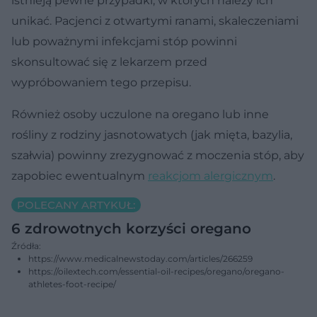
istnieją pewne przypadki, w których należy ich
unikać. Pacjenci z otwartymi ranami, skaleczeniami
lub poważnymi infekcjami stóp powinni
skonsultować się z lekarzem przed
wypróbowaniem tego przepisu.
Również osoby uczulone na oregano lub inne
rośliny z rodziny jasnotowatych (jak mięta, bazylia,
szałwia) powinny zrezygnować z moczenia stóp, aby
zapobiec ewentualnym
reakcjom alergicznym
.
POLECANY ARTYKUŁ:
6 zdrowotnych korzyści oregano
Źródła:
https://www.medicalnewstoday.com/articles/266259
https://oilextech.com/essential-oil-recipes/oregano/oregano-
athletes-foot-recipe/