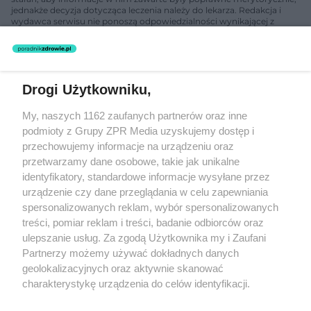
jednakże decyzja dotycząca leczenia należy do lekarza. Redakcja i
wydawca serwisu nie ponoszą odpowiedzialności wynikającej z
zastosowania informacji zamieszczonych na stronach serwisu, który
nie prowadzi działalności leczniczej polegającej na udzielaniu
świadczeń zdrowotnych w rozumieniu art. 3 ust 1 ustawy o
działalności leczniczej.
Drogi Użytkowniku,
Żaden utwór zamieszczony w serwisie nie może być powielany i
My, naszych 1162 zaufanych partnerów oraz inne
rozpowszechniany lub dalej rozpowszechniany w jakikolwiek sposób
podmioty z Grupy ZPR Media uzyskujemy dostęp i
(w tym także elektroniczny lub mechaniczny) na jakimkolwiek polu
eksploatacji w jakiejkolwiek formie, włącznie z umieszczaniem w
przechowujemy informacje na urządzeniu oraz
Internecie bez pisemnej zgody właściciela praw. Jakiekolwiek użycie
przetwarzamy dane osobowe, takie jak unikalne
lub wykorzystanie utworów w całości lub w części z naruszeniem
identyfikatory, standardowe informacje wysyłane przez
prawa, tzn. bez właściwej zgody, jest zabronione pod groźbą kary i
może być ścigane prawnie.
urządzenie czy dane przeglądania w celu zapewniania
spersonalizowanych reklam, wybór spersonalizowanych
treści, pomiar reklam i treści, badanie odbiorców oraz
ulepszanie usług. Za zgodą Użytkownika my i Zaufani
Partnerzy możemy używać dokładnych danych
geolokalizacyjnych oraz aktywnie skanować
charakterystykę urządzenia do celów identyfikacji.
O nas
Ponieważ cenimy Twoją prywatność, prosimy o zgodę na