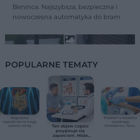
Beninca. Najszybsza, bezpieczna i
nowoczesna automatyka do bram
POPULARNE TEMATY
Regularne
Przełom w leczeniu
wypróżnienia mogą
wysokiego
zależeć od tej
cholesterolu. Nowa
Ten objaw często
witaminy. Odkrycie
terapia zmniejszyła
przypisuje się
zaskoczyło
LDL o ponad połowę
zaparciom. Może
naukowców