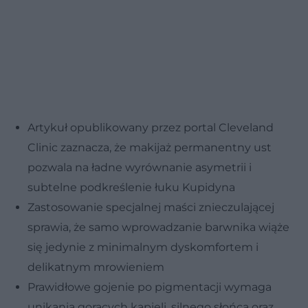
Artykuł opublikowany przez portal Cleveland
Clinic zaznacza, że makijaż permanentny ust
pozwala na ładne wyrównanie asymetrii i
subtelne podkreślenie łuku Kupidyna
Zastosowanie specjalnej maści znieczulającej
sprawia, że samo wprowadzanie barwnika wiąże
się jedynie z minimalnym dyskomfortem i
delikatnym mrowieniem
Prawidłowe gojenie po pigmentacji wymaga
unikania gorących kąpieli, silnego słońca oraz