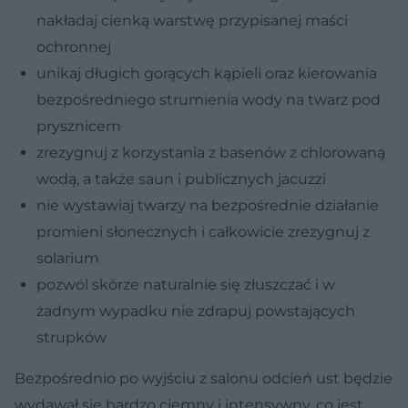
nakładaj cienką warstwę przypisanej maści
ochronnej
unikaj długich gorących kąpieli oraz kierowania
bezpośredniego strumienia wody na twarz pod
prysznicem
zrezygnuj z korzystania z basenów z chlorowaną
wodą, a także saun i publicznych jacuzzi
nie wystawiaj twarzy na bezpośrednie działanie
promieni słonecznych i całkowicie zrezygnuj z
solarium
pozwól skórze naturalnie się złuszczać i w
żadnym wypadku nie zdrapuj powstających
strupków
Bezpośrednio po wyjściu z salonu odcień ust będzie
wydawał się bardzo ciemny i intensywny, co jest