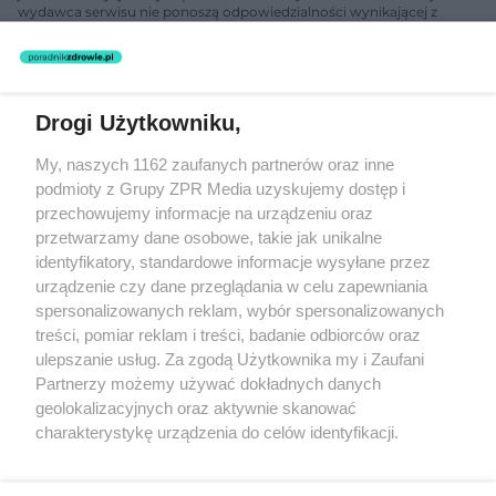
wydawca serwisu nie ponoszą odpowiedzialności wynikającej z
zastosowania informacji zamieszczonych na stronach serwisu, który
nie prowadzi działalności leczniczej polegającej na udzielaniu
świadczeń zdrowotnych w rozumieniu art. 3 ust 1 ustawy o
działalności leczniczej.
Drogi Użytkowniku,
Żaden utwór zamieszczony w serwisie nie może być powielany i
My, naszych 1162 zaufanych partnerów oraz inne
rozpowszechniany lub dalej rozpowszechniany w jakikolwiek sposób
podmioty z Grupy ZPR Media uzyskujemy dostęp i
(w tym także elektroniczny lub mechaniczny) na jakimkolwiek polu
eksploatacji w jakiejkolwiek formie, włącznie z umieszczaniem w
przechowujemy informacje na urządzeniu oraz
Internecie bez pisemnej zgody właściciela praw. Jakiekolwiek użycie
przetwarzamy dane osobowe, takie jak unikalne
lub wykorzystanie utworów w całości lub w części z naruszeniem
identyfikatory, standardowe informacje wysyłane przez
prawa, tzn. bez właściwej zgody, jest zabronione pod groźbą kary i
może być ścigane prawnie.
urządzenie czy dane przeglądania w celu zapewniania
spersonalizowanych reklam, wybór spersonalizowanych
treści, pomiar reklam i treści, badanie odbiorców oraz
ulepszanie usług. Za zgodą Użytkownika my i Zaufani
Partnerzy możemy używać dokładnych danych
geolokalizacyjnych oraz aktywnie skanować
charakterystykę urządzenia do celów identyfikacji.
O nas
Ponieważ cenimy Twoją prywatność, prosimy o zgodę na
korzystanie z tych technologii poprzez kliknięcie
Informacje prawne