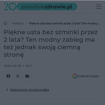
Makijaż
Piękne usta bez szminki przez 2 lata? Ten modny
zabieg ma też jednak swoją ciemną stronę
Piękne usta bez szminki przez
2 lata? Ten modny zabieg ma
też jednak swoją ciemną
stronę
2026-06-05
9:41
Dodaj do Google
Katarzyna Urzykowska