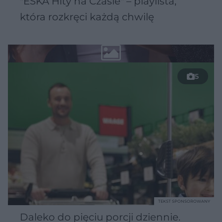
"ESKA Hity na Czasie" – playlista,
która rozkręci każdą chwilę
5
TEKST SPONSOROWANY
Daleko do pięciu porcji dziennie.