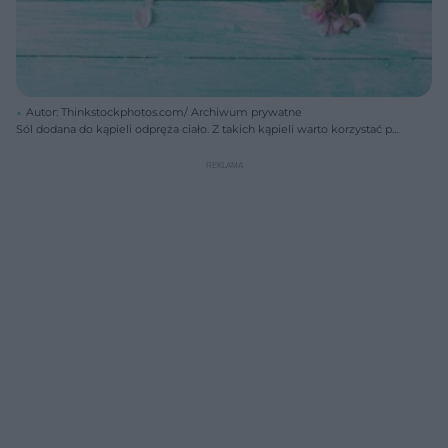
Autor: Thinkstockphotos.com/ Archiwum prywatne
Sól dodana do kąpieli odpręża ciało. Z takich kąpieli warto korzystać po
treningu lub ciężkim, wyczerpującym dniu.