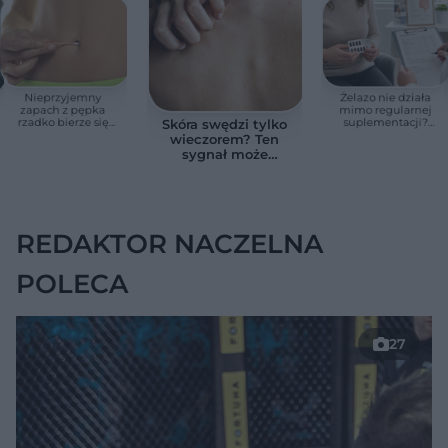
Nieprzyjemny
Żelazo nie działa
zapach z pępka
mimo regularnej
rzadko bierze się
suplementacji?
Skóra swędzi tylko
znikąd. Jeden objaw
Przyczyna może
wieczorem? Ten
zmienia wszystko
ukrywać się w
sygnał może
jelitach
wskazywać na
chorobę, która długo
nie daje objawów
REDAKTOR NACZELNA
POLECA
27