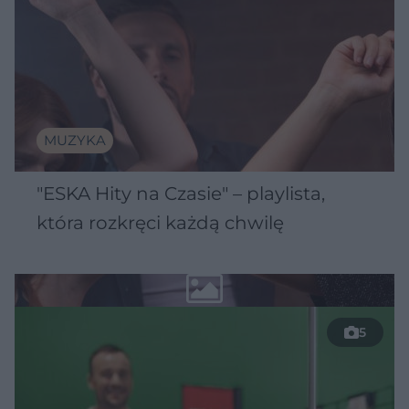
MUZYKA
"ESKA Hity na Czasie" – playlista,
która rozkręci każdą chwilę
5