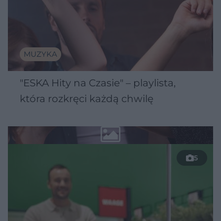
MUZYKA
"ESKA Hity na Czasie" – playlista,
która rozkręci każdą chwilę
5