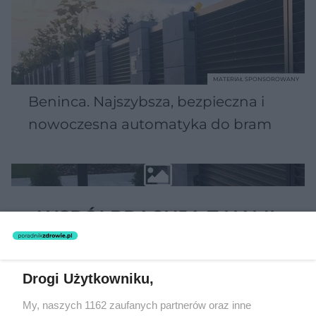
MATERIAŁ SPONSOROWANY
Beninca. Najszybsza, bezpieczna i
nowoczesna automatyka do bram
WSPÓŁPRACUJĄ Z NAMI:
Drogi Użytkowniku,
My, naszych 1162 zaufanych partnerów oraz inne