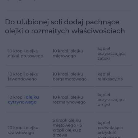
Do ulubionej soli dodaj pachnące
olejki o rozmaitych właściwościach
kąpiel
10 kropli olejku
10 kropli olejku
oczyszczająca
eukaliptusowego
miętowego
zatoki
10 kropli olejku
10 kropli olejku
kąpiel
lawendowego
bergamotowego
relaksacyjna
kąpiel
olejku
10 kropli
10 kropli olejku
oczyszczająca
cytrynowego
rozmarynowego
umysł
5 kropli olejku
kąpiel
miętowego + 5
10 kropli olejku
pozwalająca
kropli olejku z
szałwiowego
odzyskać
drzewa
równowagę