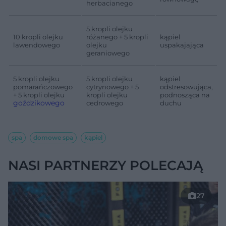
herbacianego
5 kropli olejku
10 kropli olejku
różanego + 5 kropli
kąpiel
lawendowego
olejku
uspakajająca
geraniowego
5 kropli olejku
5 kropli olejku
kąpiel
pomarańczowego
cytrynowego + 5
odstresowująca,
+ 5 kropli olejku
kropli olejku
podnosząca na
goździkowego
cedrowego
duchu
spa
domowe spa
kąpiel
NASI PARTNERZY POLECAJĄ
27