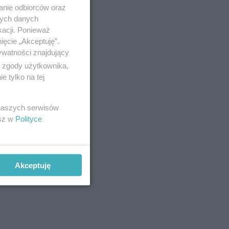
anie odbiorców oraz
nych danych
kacji. Ponieważ
ięcie „Akceptuję”.
ywatności znajdujący
ą zgody użytkownika,
 tylko na tej
 naszych serwisów
esz w
Polityce
Akceptuję