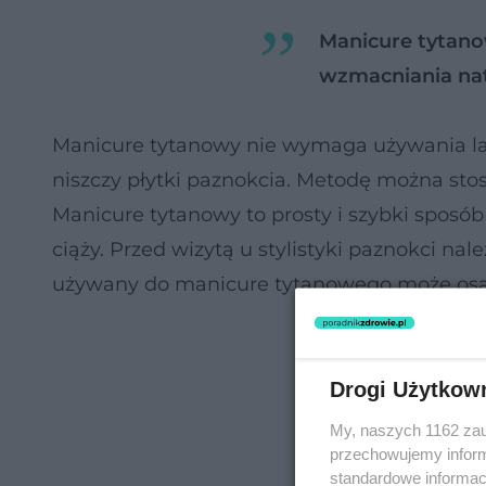
Manicure tytano
wzmacniania natu
Manicure tytanowy nie wymaga używania lam
niszczy płytki paznokcia. Metodę można st
Manicure tytanowy to prosty i szybki sposób
ciąży. Przed wizytą u stylistyki paznokci na
używany do manicure tytanowego może osa
Drogi Użytkow
My, naszych 1162 zau
przechowujemy informa
standardowe informac