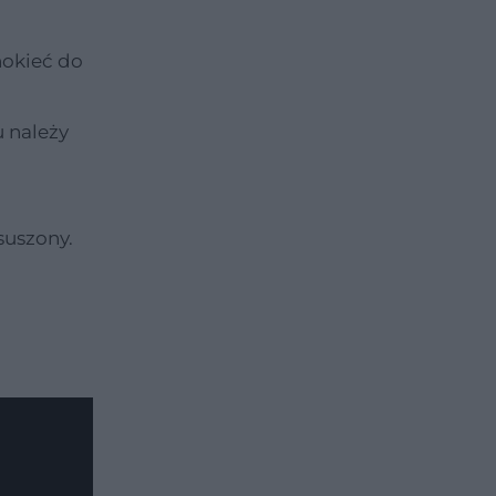
nokieć do
u należy
suszony.