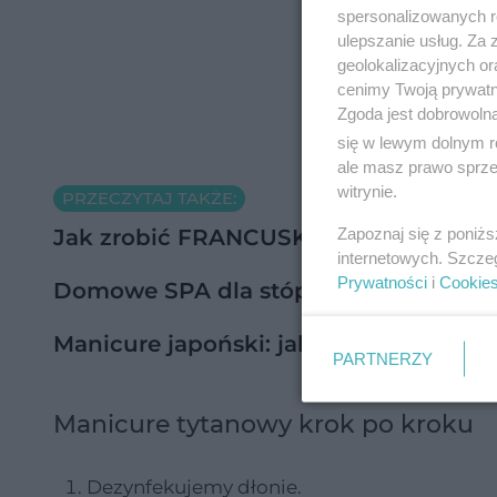
spersonalizowanych re
ulepszanie usług. Za
geolokalizacyjnych or
cenimy Twoją prywatno
Zgoda jest dobrowoln
się w lewym dolnym r
ale masz prawo sprzec
witrynie.
PRZECZYTAJ TAKŻE:
Zapoznaj się z poniż
Jak zrobić FRANCUSKI MANICURE kro
internetowych. Szcze
Prywatności
i
Cookie
Domowe SPA dla stóp i dłoni - sprawd
Manicure japoński: jak go zrobić? Ja
PARTNERZY
Manicure tytanowy krok po kroku
Dezynfekujemy dłonie.