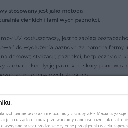
wy stosowany jest jako metoda
ralnie cienkich i łamliwych paznokci.
py UV, odtłuszczaczy, jest to zabieg bezzapacho
osować do wydłużenia paznokci za pomocą formy 
 na domową stylizację paznokci, bezpieczny dla k
leży zadbać o kondycję paznokci i skóry, ponieważ 
dzać się na oderwanych skórkach.
niku,
fanych partnerów oraz inne podmioty z Grupy ZPR Media uzyskujem
cje na urządzeniu oraz przetwarzamy dane osobowe, takie jak unika
je wysyłane przez urządzenie czy dane przeglądania w celu zapewn