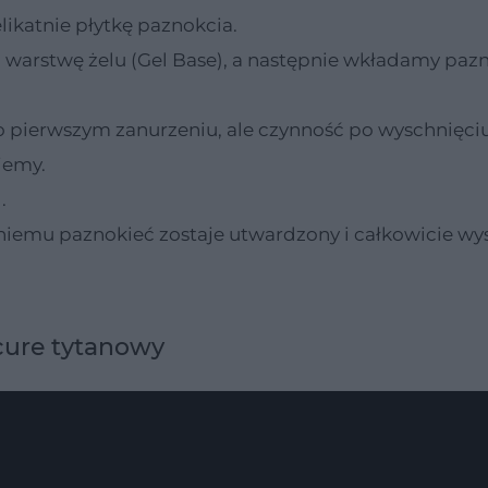
katnie płytkę paznokcia.
 warstwę żelu (Gel Base), a następnie wkładamy paz
ż po pierwszym zanurzeniu, ale czynność po wyschnięci
jemy.
.
 niemu paznokieć zostaje utwardzony i całkowicie wy
cure tytanowy