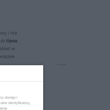
wy i nie
lub
tipsa
.
obiet w
proszek
y dostęp i
lne identyfikatory,
iania