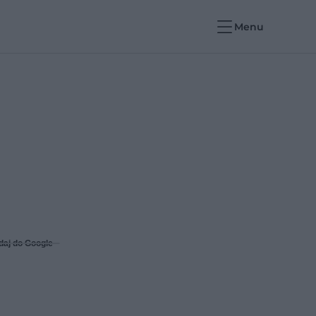
Menu
daj do Google