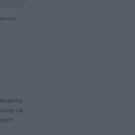
paznokci.
yskujemy
ieczny na
szych