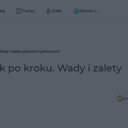
osy
Twarz
Ciało
Dłonie i
paznokcie
Wady i zalety paznokci tytanowych
 po kroku. Wady i zalety
Do