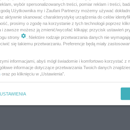
klam, wybór spersonalizowanych treści, pomiar reklam i treści, bad
 zgodą Użytkownika my i Zaufani Partnerzy możemy używać dokład
az aktywnie skanować charakterystykę urządzenia do celów identyfi
ść, prosimy o zgodę na korzystanie z tych technologii poprzez klikn
a i zawsze możesz ją zmienić/wycofać klikając przycisk ustawień pr
ogu strony
. Niektóre rodzaje przetwarzania danych nie wymagaj
iwić się takiemu przetwarzaniu. Preferencje będą miały zastosowanie
szymi informacjami, abyś mógł świadomie i komfortowo korzystać z
k po kroku?
gółowe informacje dotyczące przetwarzania Twoich danych znajdzi
s
oraz po kliknięciu w „Ustawienia”.
zone sposoby na naturalną pielęgnację
poński manicure krok po kroku
USTAWIENIA