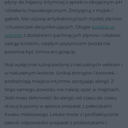
płyny do higieny intymnej z apteki o obojętnym pH
i działaniu hipoalergicznym. Zrezygnuj z myjek i
gąbek. Nie używaj antybakteryjnych mydeł, płynów
i chusteczek dezynfekujących. Długie
kąpiele w
wannie
z dodatkiem pachnących płynów i olejków
zastąp krótkim, ciepłym prysznicem (woda nie
powinna być zimna ani gorąca).
Noś wyłącznie luźną bieliznę z naturalnych włókien i
w naturalnym kolorze. Unikaj stringów i koronek –
podrażniają miejsca intymne, sprzyjając alergii. Z
tego samego powodu nie należy spać w majtkach.
Jeśli masz skłonność do alergii, od czasu do czasu
stosuj kupiony w aptece preparat z pałeczkami
kwasu mlekowego. Lekarz może ci profilaktycznie
zalecić odpowiedni preparat z probiotykami i