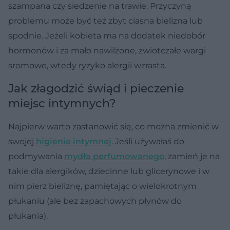
szampana czy siedzenie na trawie. Przyczyną
problemu może być też
zbyt ciasna bielizna
lub
spodnie. Jeżeli kobieta ma na dodatek niedobór
hormonów i za mało nawilżone, zwiotczałe wargi
sromowe, wtedy ryzyko alergii wzrasta.
Jak złagodzić świąd i pieczenie
miejsc intymnych?
Najpierw warto zastanowić się, co można zmienić w
swojej
higienie intymnej
. Jeśli używałaś do
podmywania
mydła perfumowanego
, zamień je na
takie dla alergików, dziecinne lub glicerynowe i w
nim pierz bieliznę, pamiętając o wielokrotnym
płukaniu (ale bez zapachowych płynów do
płukania).