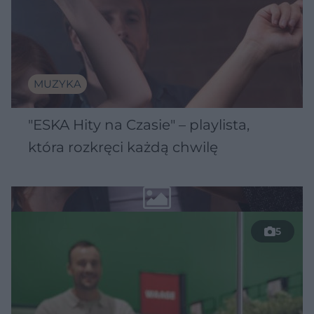
MUZYKA
"ESKA Hity na Czasie" – playlista,
która rozkręci każdą chwilę
5