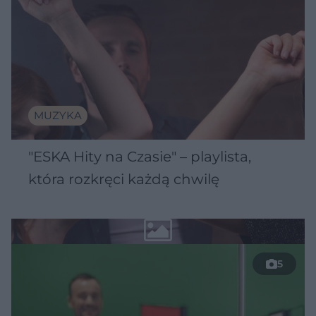
MUZYKA
"ESKA Hity na Czasie" – playlista,
która rozkręci każdą chwilę
5