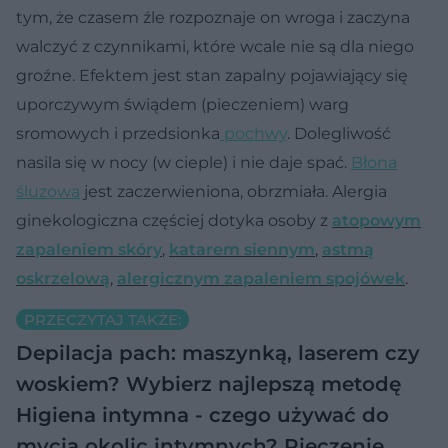
tym, że czasem źle rozpoznaje on wroga i zaczyna
walczyć z czynnikami, które wcale nie są dla niego
groźne. Efektem jest stan zapalny pojawiający się
uporczywym świądem (pieczeniem) warg
sromowych i przedsionka
pochwy
. Dolegliwość
nasila się w nocy (w cieple) i nie daje spać.
Błona
śluzowa
jest zaczerwieniona, obrzmiała. Alergia
ginekologiczna częściej dotyka osoby z
atopowym
zapaleniem skóry
,
katarem siennym
,
astmą
oskrzelową
,
alergicznym zapaleniem spojówek
.
PRZECZYTAJ TAKŻE:
Depilacja pach: maszynką, laserem czy
woskiem? Wybierz najlepszą metodę
Higiena intymna - czego używać do
mycia okolic intymnych?
Pieczenie