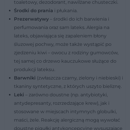
toaletowy, dezodorant, nawilżane chusteczki.
Środki do prania
i płukania.
Prezerwatywy
– środki do ich barwienia i
perfumowania oraz sam lateks. Alergia na
lateks, objawiająca się zapaleniem błony
śluzowej pochwy, może także wystąpić po
zjedzeniu kiwi – owocu z rodziny gumowców,
tej samej co drzewo kauczukowe służące do
produkcji lateksu.
Barwniki
(zwłaszcza czarny, zielony i niebieski) i
tkaniny syntetyczne, z których uszyto bieliznę.
Leki
– zarówno doustne (np. antybiotyki,
antydepresanty, rozrzedzające krew), jak i
stosowane w miejscach intymnych globulki,
maści, żele. Reakcję alergiczną mogą wywołać
doustne pigułki antykoncepcyjne wysuszające