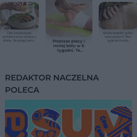
Tak zwiększysz
Skóra swędzi tylko
wchłanianie żelaza z
wieczorem? Ten
diety. Te połączenia
sygnał może
Prostsze plecy i
produktów
wskazywać na
mniej bólu w 6
pomagają przy
chorobę, która długo
tygodni. Te
anemii
nie daje objawów
ćwiczenia
pomagają
zmniejszyć wdowi
garb
REDAKTOR NACZELNA
POLECA