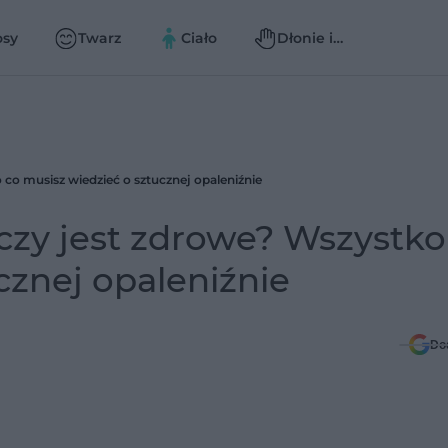
osy
Twarz
Ciało
Dłonie i
paznokcie
 co musisz wiedzieć o sztucznej opaleniźnie
czy jest zdrowe? Wszystko
cznej opaleniźnie
Do