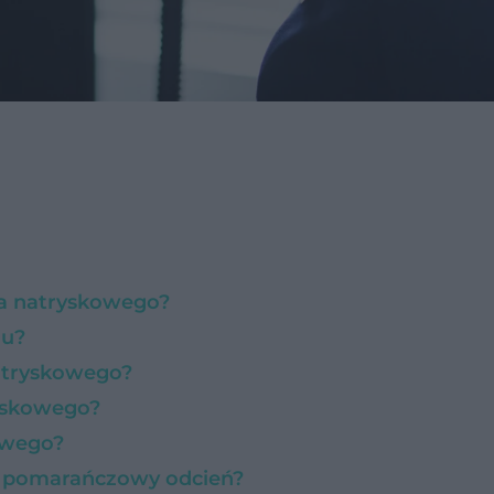
ia natryskowego?
iu?
natryskowego?
ryskowego?
owego?
a pomarańczowy odcień?