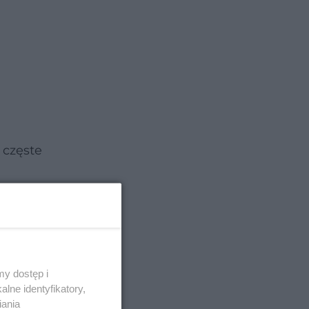
 częste
y dostęp i
lne identyfikatory,
iania