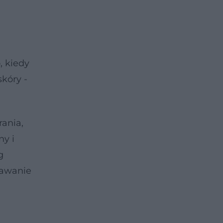
, kiedy
skóry -
rania,
ny i
g
tawanie