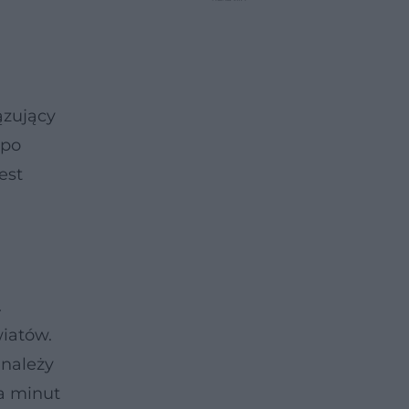
ązujący
 po
est
.
iatów.
 należy
ka minut