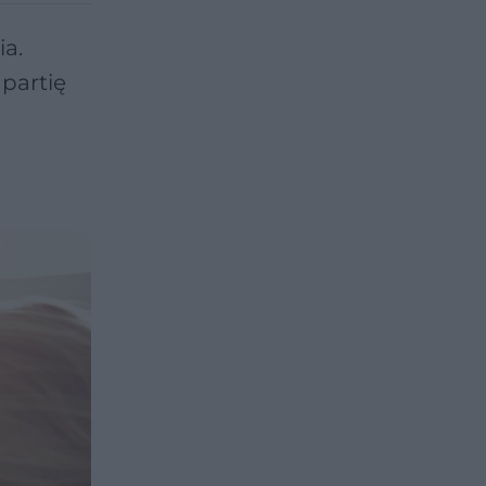
ia.
 partię