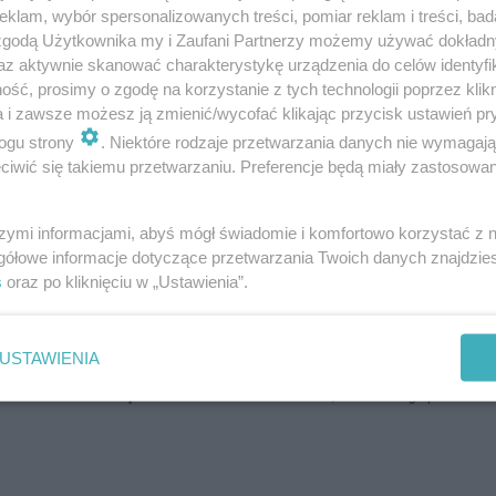
klam, wybór spersonalizowanych treści, pomiar reklam i treści, bad
 zgodą Użytkownika my i Zaufani Partnerzy możemy używać dokład
az aktywnie skanować charakterystykę urządzenia do celów identyfi
ść, prosimy o zgodę na korzystanie z tych technologii poprzez klikn
a i zawsze możesz ją zmienić/wycofać klikając przycisk ustawień pr
ogu strony
. Niektóre rodzaje przetwarzania danych nie wymagaj
iwić się takiemu przetwarzaniu. Preferencje będą miały zastosowanie
 się od lat – a zainteresowanie delikatnie przy
szymi informacjami, abyś mógł świadomie i komfortowo korzystać z
gółowe informacje dotyczące przetwarzania Twoich danych znajdzi
rosty: opalenizna paradoksalnie kojarzy się z
s
oraz po kliknięciu w „Ustawienia”.
asny kolor skóry, mogą bez obaw korzystać regular
USTAWIENIA
ałkowicie bezpieczne dla zdrowia
, a efekty po za