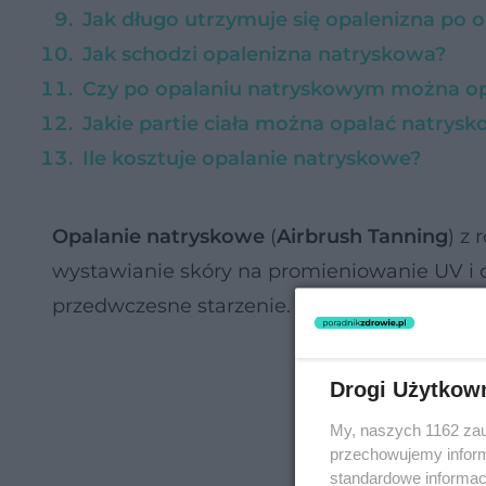
Jak długo utrzymuje się opalenizna po
Jak schodzi opalenizna natryskowa?
Czy po opalaniu natryskowym można opal
Jakie partie ciała można opalać natrys
Ile kosztuje opalanie natryskowe?
Opalanie natryskowe
(
Airbrush Tanning
) z
wystawianie skóry na promieniowanie UV i 
przedwczesne starzenie.
Drogi Użytkow
My, naszych 1162 zau
przechowujemy informa
standardowe informac