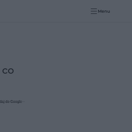
Menu
 co
daj do Google