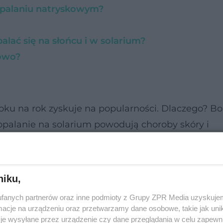
 opalaniu natryskowym?
ać się na słońcu i w solarium?
kowo?
 roku na rok zyskuje na popularności. Dlaczego? Bo
opalanie na solarium powodują choroby skóry i
niku,
fanych partnerów oraz inne podmioty z Grupy ZPR Media uzyskujem
cje na urządzeniu oraz przetwarzamy dane osobowe, takie jak unika
je wysyłane przez urządzenie czy dane przeglądania w celu zapewn