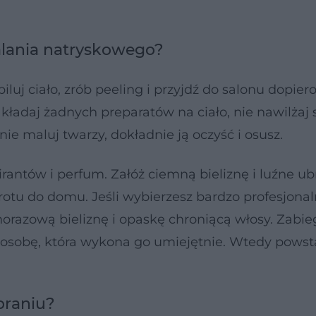
alania natryskowego?
luj ciało, zrób peeling i przyjdź do salonu dopiero
kładaj żadnych preparatów na ciało, nie nawilżaj 
nie maluj twarzy, dokładnie ją oczyść i osusz.
rantów i perfum. Załóż ciemną bieliznę i luźne ub
otu do domu. Jeśli wybierzesz bardzo profesjonal
orazową bieliznę i opaskę chroniącą włosy. Zabie
 osobę, która wykona go umiejętnie. Wtedy pows
braniu?