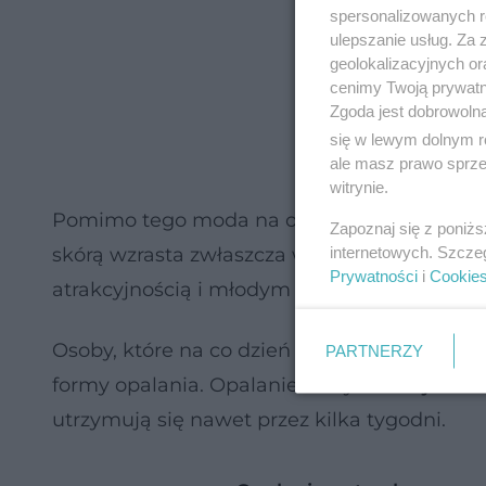
spersonalizowanych re
ulepszanie usług. Za
geolokalizacyjnych or
cenimy Twoją prywatno
Zgoda jest dobrowoln
się w lewym dolnym r
ale masz prawo sprzec
witrynie.
Pomimo tego moda na opaleniznę nie zmienia
Zapoznaj się z poniż
internetowych. Szcze
skórą wzrasta zwłaszcza wiosną. Powód jest p
Prywatności
i
Cookie
atrakcyjnością i młodym wyglądem.
Osoby, które na co dzień narzekają na zbyt j
PARTNERZY
formy opalania. Opalanie natryskowe
jest c
utrzymują się nawet przez kilka tygodni.