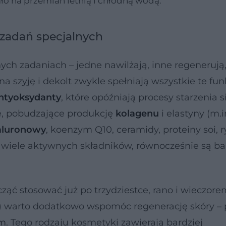
ało na przemian letnią i chłodną wodą.
o zadań specjalnych
nych zadaniach – jedne nawilżają, inne regenerują
 na szyję i dekolt zwykle spełniają wszystkie te fun
ntyoksydanty
, które opóźniają procesy starzenia s
e, pobudzające produkcję
kolagenu
i elastyny (m.i
aluronowy
, koenzym Q10, ceramidy, proteiny soi, r
h wiele aktywnych składników, równocześnie są ba
cząć stosować już po trzydziestce, rano i wieczore
ień) warto dodatkowo wspomóc regenerację skóry –
um
. Tego rodzaju kosmetyki zawierają bardziej