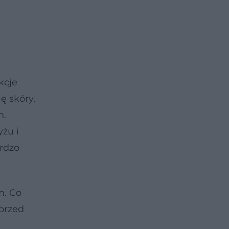
,
kcje
ię skóry,
n.
yżu i
rdzo
m. Co
 przed