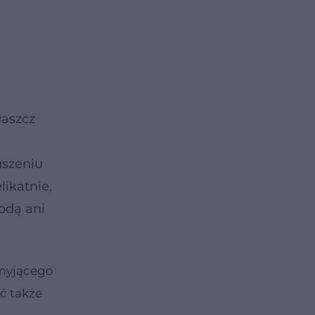
łaszcz
uszeniu
likatnie,
odą ani
u myjącego
ć także