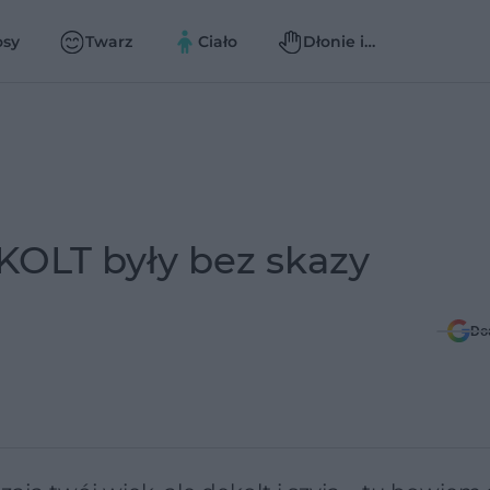
osy
Twarz
Ciało
Dłonie i
paznokcie
EKOLT były bez skazy
Do