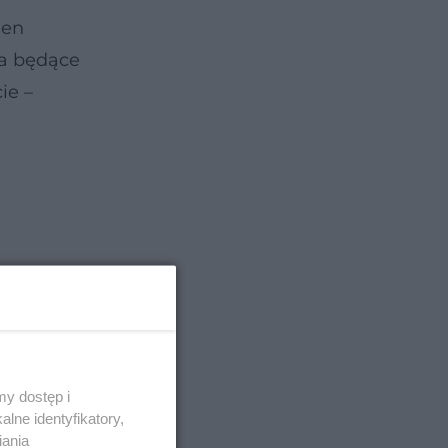
ien
ia będące
ie –
o
y dostęp i
lne identyfikatory,
iania