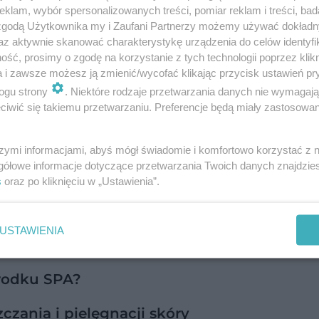
klam, wybór spersonalizowanych treści, pomiar reklam i treści, bad
 zgodą Użytkownika my i Zaufani Partnerzy możemy używać dokład
az aktywnie skanować charakterystykę urządzenia do celów identyfi
ść, prosimy o zgodę na korzystanie z tych technologii poprzez klikn
a i zawsze możesz ją zmienić/wycofać klikając przycisk ustawień pr
ogu strony
. Niektóre rodzaje przetwarzania danych nie wymagaj
iwić się takiemu przetwarzaniu. Preferencje będą miały zastosowanie
szymi informacjami, abyś mógł świadomie i komfortowo korzystać z
gółowe informacje dotyczące przetwarzania Twoich danych znajdzi
s
oraz po kliknięciu w „Ustawienia”.
USTAWIENIA
rodku SPA?
czania i pielęgnacji skóry