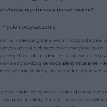
szczkowy, ujędrniający masaż twarzy?
e mycie i oczyszczanie
wania. Ponieważ gorąca woda niszczy ochronny p
j do mycia używaj tych samych kosmetyków, co do
o żelu, który potem spłuczesz letnią wodą. Po os
skonale sprawdzają się także
płyny micelarne
– de
eczyszczenia ze skóry, nie trzeba ich spłukiwać w
trzyj ostrą gąbką czy rękawicą – najlepiej trochę płyn
katnych partiach skóry. Pod prysznicem warto wykona