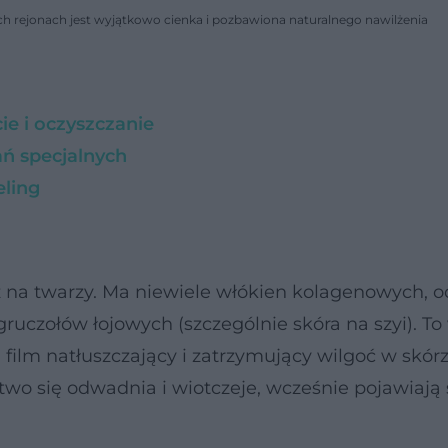
tych rejonach jest wyjątkowo cienka i pozbawiona naturalnego nawilżenia
ie i oczyszczanie
ań specjalnych
eling
ż na twarzy. Ma niewiele włókien kolagenowych, o
 gruczołów łojowych (szczególnie skóra na szyi). To
 film natłuszczający i zatrzymujący wilgoć w skórz
two się odwadnia i wiotczeje, wcześnie pojawiają 