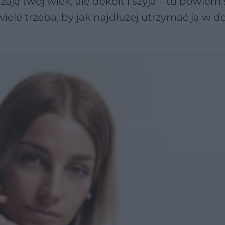
ają twój wiek, ale dekolt i szyja – tu bowiem
ewiele trzeba, by jak najdłużej utrzymać ją w d