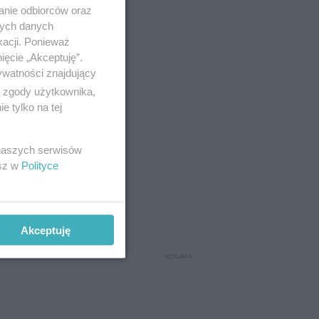
anie odbiorców oraz
nych danych
kacji. Ponieważ
ięcie „Akceptuję”.
ywatności znajdujący
ą zgody użytkownika,
 tylko na tej
 naszych serwisów
esz w
Polityce
Akceptuję