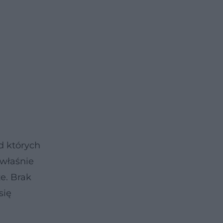
d których
 właśnie
e. Brak
się