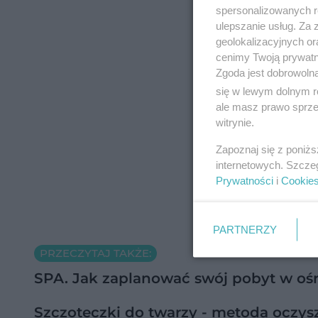
spersonalizowanych re
ulepszanie usług. Za
geolokalizacyjnych or
cenimy Twoją prywatno
Zgoda jest dobrowoln
się w lewym dolnym r
ale masz prawo sprzec
witrynie.
Zapoznaj się z poniż
internetowych. Szcze
Prywatności
i
Cookie
PARTNERZY
PRZECZYTAJ TAKŻE:
SPA. Jak zaplanować swój pobyt w oś
Szczoteczki do twarzy - metoda oczysz