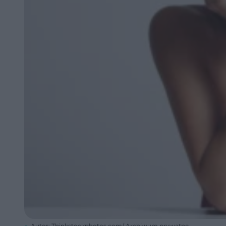
Autor: Thinkstockphotos.com/ Archiwum prywatne