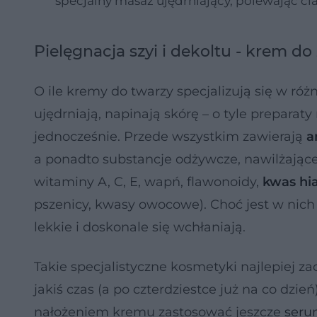
specjalny masaż ujędrniający, polewając ci
Pielęgnacja szyi i dekoltu - krem d
O ile kremy do twarzy specjalizują się w róż
ujędrniają, napinają skórę – o tyle preparaty
jednocześnie. Przede wszystkim zawierają
a
a ponadto substancje odżywcze, nawilżając
witaminy A, C, E, wapń, flawonoidy,
kwas hi
pszenicy, kwasy owocowe). Choć jest w nic
lekkie i doskonale się wchłaniają.
Takie specjalistyczne kosmetyki najlepiej za
jakiś czas (a po czterdziestce już na co dz
nałożeniem kremu zastosować jeszcze
ser