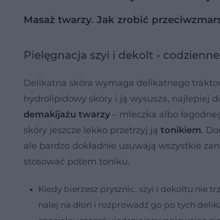
Masaż twarzy. Jak zrobić przeciwzmar
Pielęgnacja szyi i dekolt - codzienn
Delikatna skóra wymaga delikatnego trakto
hydrolipidowy skóry i ją wysusza, najlepie
demakijażu twarzy
– mleczka albo łagodneg
skóry jeszcze lekko przetrzyj ją
tonikiem
. Do
ale bardzo dokładnie usuwają wszystkie zani
stosować potem toniku.
Kiedy bierzesz prysznic, szyi i dekoltu nie 
nalej na dłoń i rozprowadź go po tych deli