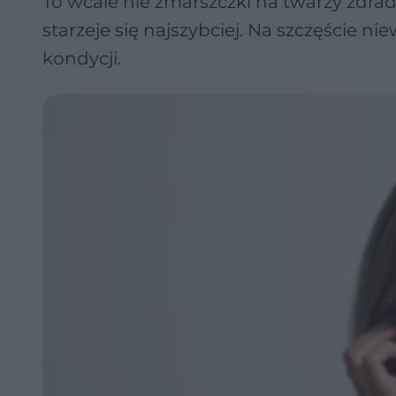
To wcale nie zmarszczki na twarzy zdradz
starzeje się najszybciej. Na szczęście ni
kondycji.