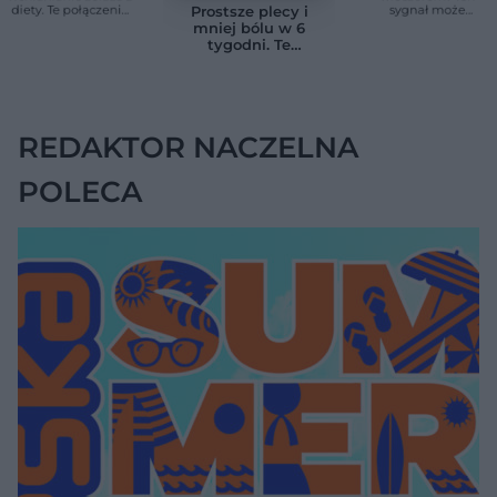
diety. Te połączenia
sygnał może
Prostsze plecy i
produktów
wskazywać na
mniej bólu w 6
pomagają przy
chorobę, która długo
tygodni. Te
anemii
nie daje objawów
ćwiczenia
pomagają
zmniejszyć wdowi
garb
REDAKTOR NACZELNA
POLECA