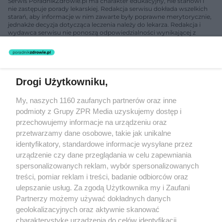
Serwis PoradnikZdrowie.pl ma charakter edukacyjny, nie stanowi i
nie zastępuje porady lekarskiej. Redakcja serwisu dokłada wszelkich
starań, aby informacje w nim zawarte były poprawne merytorycznie,
jednakże decyzja dotycząca leczenia należy do lekarza. Redakcja i
wydawca serwisu nie ponoszą odpowiedzialności wynikającej z
zastosowania informacji zamieszczonych na stronach serwisu, który
nie prowadzi działalności leczniczej polegającej na udzielaniu
świadczeń zdrowotnych w rozumieniu art. 3 ust 1 ustawy o
działalności leczniczej.
Drogi Użytkowniku,
Żaden utwór zamieszczony w serwisie nie może być powielany i
My, naszych 1160 zaufanych partnerów oraz inne
rozpowszechniany lub dalej rozpowszechniany w jakikolwiek sposób
podmioty z Grupy ZPR Media uzyskujemy dostęp i
(w tym także elektroniczny lub mechaniczny) na jakimkolwiek polu
eksploatacji w jakiejkolwiek formie, włącznie z umieszczaniem w
przechowujemy informacje na urządzeniu oraz
Internecie bez pisemnej zgody właściciela praw. Jakiekolwiek użycie
przetwarzamy dane osobowe, takie jak unikalne
lub wykorzystanie utworów w całości lub w części z naruszeniem
identyfikatory, standardowe informacje wysyłane przez
prawa, tzn. bez właściwej zgody, jest zabronione pod groźbą kary i
może być ścigane prawnie.
urządzenie czy dane przeglądania w celu zapewniania
spersonalizowanych reklam, wybór spersonalizowanych
treści, pomiar reklam i treści, badanie odbiorców oraz
ulepszanie usług. Za zgodą Użytkownika my i Zaufani
Partnerzy możemy używać dokładnych danych
geolokalizacyjnych oraz aktywnie skanować
charakterystykę urządzenia do celów identyfikacji.