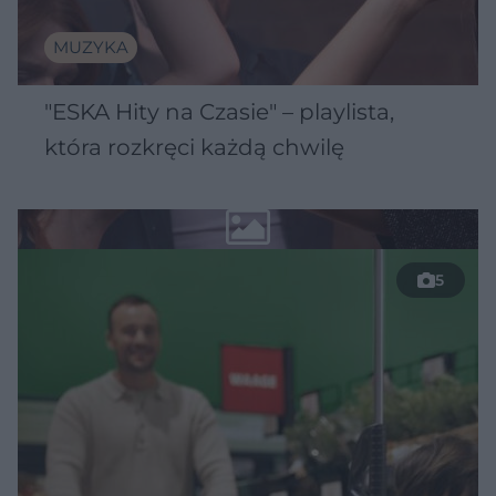
MUZYKA
"ESKA Hity na Czasie" – playlista,
która rozkręci każdą chwilę
5