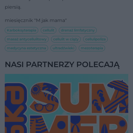
piersią.
miesięcznik "M jak mama"
Karboksyterapia
cellulit
drenaż limfatyczny
masaż antycellulitowy
cellulit w ciąży
cellulipoliza
medycyna estetyczna
ultradźwieki
mezoterapia
NASI PARTNERZY POLECAJĄ