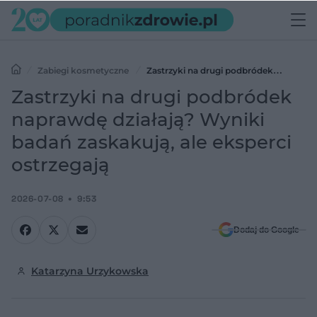
Zabiegi kosmetyczne
Zastrzyki na drugi podbródek
naprawdę działają? Wyniki badań zaskakują, ale eksperci ostrzegają
Zastrzyki na drugi podbródek
naprawdę działają? Wyniki
badań zaskakują, ale eksperci
ostrzegają
2026-07-08
9:53
Dodaj do Google
Katarzyna Urzykowska