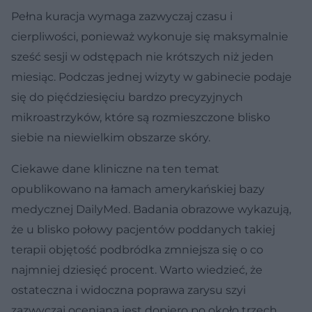
Pełna kuracja wymaga zazwyczaj czasu i
cierpliwości, ponieważ wykonuje się maksymalnie
sześć sesji w odstępach nie krótszych niż jeden
miesiąc. Podczas jednej wizyty w gabinecie podaje
się do pięćdziesięciu bardzo precyzyjnych
mikroastrzyków, które są rozmieszczone blisko
siebie na niewielkim obszarze skóry.
Ciekawe dane kliniczne na ten temat
opublikowano na łamach amerykańskiej bazy
medycznej DailyMed. Badania obrazowe wykazują,
że u blisko połowy pacjentów poddanych takiej
terapii objętość podbródka zmniejsza się o co
najmniej dziesięć procent. Warto wiedzieć, że
ostateczna i widoczna poprawa zarysu szyi
zazwyczaj oceniana jest dopiero po około trzech