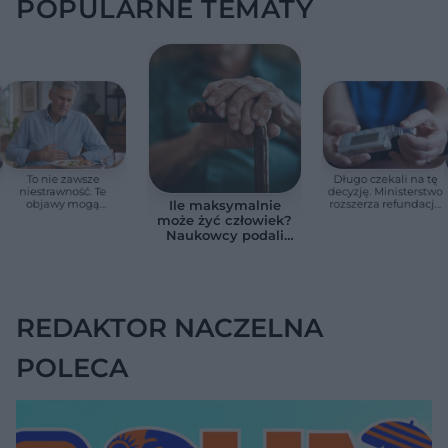
POPULARNE TEMATY
To nie zawsze
Długo czekali na tę
niestrawność. Te
decyzję. Ministerstwo
objawy mogą
rozszerza refundację
Ile maksymalnie
wskazywać na raka
pomp insulinowych
może żyć człowiek?
trzustki
Naukowcy podali
zaskakującą liczbę
REDAKTOR NACZELNA
POLECA