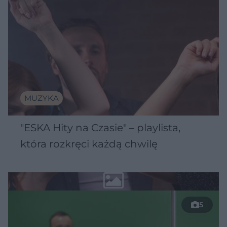
MUZYKA
"ESKA Hity na Czasie" – playlista,
która rozkręci każdą chwilę
5