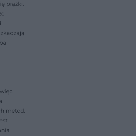
ę prążki.
że
i
szkadzają
Oba
 więc
a
ch metod.
est
ania