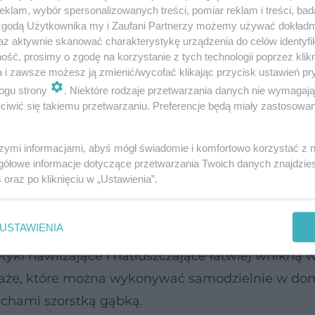
ogą być również zaburzenia hormonalne. Nie bez 
klam, wybór spersonalizowanych treści, pomiar reklam i treści, bad
 zgodą Użytkownika my i Zaufani Partnerzy możemy używać dokład
edycyny estetycznej dr Marek Wasiluk, z warszaw
az aktywnie skanować charakterystykę urządzenia do celów identyfi
zstępów najbardziej istotne jest to, na jakim są on
ść, prosimy o zgodę na korzystanie z tych technologii poprzez klikn
a i zawsze możesz ją zmienić/wycofać klikając przycisk ustawień pr
y, tzw. zapalny, to moment, kiedy włókna elasty
ogu strony
. Niektóre rodzaje przetwarzania danych nie wymagaj
iwej doszło do urazu, na skutek którego powstał s
iwić się takiemu przetwarzaniu. Preferencje będą miały zastosowanie
oim ciele prążki w różnych odcieniach czerwieni
ługość zależy od tego, jak silny mamy organizm. P
szymi informacjami, abyś mógł świadomie i komfortowo korzystać z
gółowe informacje dotyczące przetwarzania Twoich danych znajdzi
jest w stanie, bo ubytki we włóknach są zbyt duże
s
oraz po kliknięciu w „Ustawienia”.
m, w trakcie którego prążki stają się białe, a ze
anika.
Rozstępom należy przede wszystkim zapob
USTAWIENIA
żenie i natłuszczenie skóry. Aby uniknąć rozstęp
tyki nawilżające i natłuszczające łatwiej wnikną w
saże, które można wykonywać samodzielnie w dom
uchami szorstką gąbką.