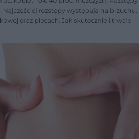
c. kobiet i ok. 40 proc. mężczyzn! Rozstępy
. Najczęściej rozstępy występują na brzuchu, 
kowej oraz plecach. Jak skutecznie i trwale