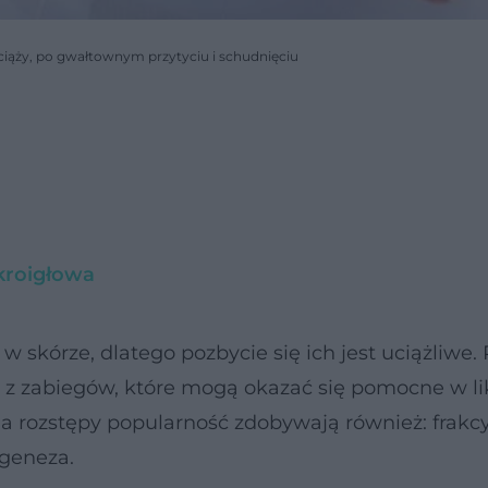
e ciąży, po gwałtownym przytyciu i schudnięciu
kroigłowa
skórze, dlatego pozbycie się ich jest uciążliwe. 
óre z zabiegów, które mogą okazać się pomocne w li
 rozstępy popularność zdobywają również: frakc
geneza.