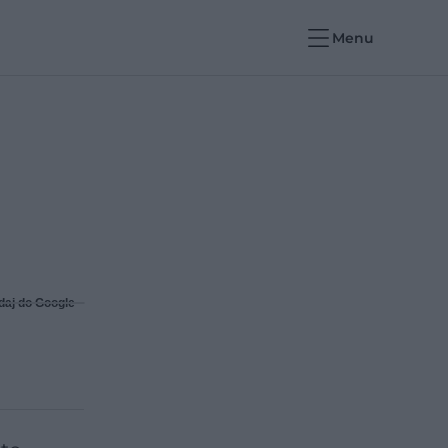
Menu
daj do Google