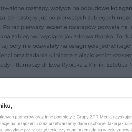
trwalone rozstępy, wpływa na odbudowę kolagen
za, że rozstępy już po pierwszych zabiegach moż
. Po raz pierwszy leczenie rozstępów pozwala na i
ana zabiegowi wygląda jak zdrowa tkanka. To duż
ej pory nie pozwalały na osiągnięcie jednolitego 
jenci oraz badania kliniczne z pięcioletnim czase
dy – tłumaczy dr Ewa Rybicka z Kliniki Estetica 
kóry, które powstają w wyniku zerwania włókien
niku,
rywają się z dwóch powodów: dlatego, że w krótki
atego, że są za słabe. Rozstępy pojawiają się najc
fanych partnerów oraz inne podmioty z Grupy ZPR Media uzyskujem
cje na urządzeniu oraz przetwarzamy dane osobowe, takie jak unika
a kulturystyczne, ludzi cierpiących na nadwagę or
je wysyłane przez urządzenie czy dane przeglądania w celu zapewn