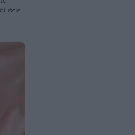
 to
biuście,