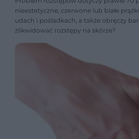
Problem rozstępów dotyczy prawie 70 pro
nieestetyczne, czerwone lub białe prążki
udach i pośladkach, a także obręczy bar
zlikwidować rozstępy na skórze?