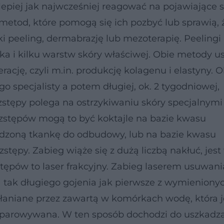
epiej jak najwcześniej reagować na pojawiające si
etod, które pomogą się ich pozbyć lub sprawią, 
i peeling, dermabrazję lub mezoterapię. Peelingi 
ka i kilku warstw skóry właściwej. Obie metody u
rację, czyli m.in. produkcję kolagenu i elastyny. 
 specjalisty a potem długiej, ok. 2 tygodniowej,
zstępy polega na ostrzykiwaniu skóry specjalnymi
zstępów mogą to być koktajle na bazie kwasu
dzoną tkankę do odbudowy, lub na bazie kwasu
tępy. Zabieg wiąże się z dużą liczbą nakłuć, jest
stępów to laser frakcyjny. Zabieg laserem usuwani
a tak długiego gojenia jak pierwsze z wymieniony
chłaniane przez zawartą w komórkach wodę, która j
dparowywana. W ten sposób dochodzi do uszkadz