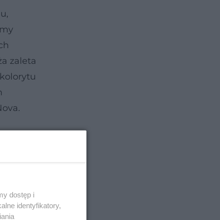
u,
emy
ch
a zaleta
kolorytu
m
Nova.
m czasie
zęściej u
y dostęp i
lne identyfikatory,
az u
iania