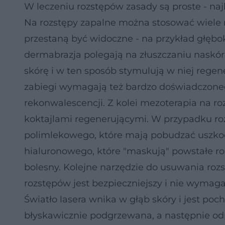
W leczeniu rozstępów zasady są proste - najl
Na rozstępy zapalne można stosować wiele m
przestaną być widoczne - na przykład głębok
dermabrazja polegają na złuszczaniu naskór
skórę i w ten sposób stymulują w niej regene
zabiegi wymagają też bardzo doświadczonego
rekonwalescencji. Z kolei mezoterapia na ro
koktajlami regenerującymi. W przypadku ro
polimlekowego, które mają pobudzać uszko
hialuronowego, które "maskują" powstałe rozs
bolesny. Kolejne narzędzie do usuwania roz
rozstępów jest bezpieczniejszy i nie wymag
Światło lasera wnika w głąb skóry i jest po
błyskawicznie podgrzewana, a następnie o