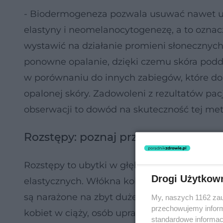
- Biodermogeneza pozwala usuwać nawet u
elastyny i neomelanocytogenezę, a to oznac
wystawić na działanie promieni słonecznych
ponowne opalanie, dzięki czemu skóra podd
w porównaniu do innych zabiegów, które do t
opalonej skóry. Zadowoleni z rezultatów pac
obserwacji to dowód na skuteczność tej meto
Rozstępy: poznaj przeciwnika
Rozstępy to ubytki w głębokich warstwach s
Drogi Użytkow
elastycznych. Włókna kolagenu i elastyny z
są narażone na zbyt duże rozciąganie albo dl
My, naszych 1162 zau
przechowujemy informa
kobiet w ciąży, osób uprawiających ćwiczeni
standardowe informac