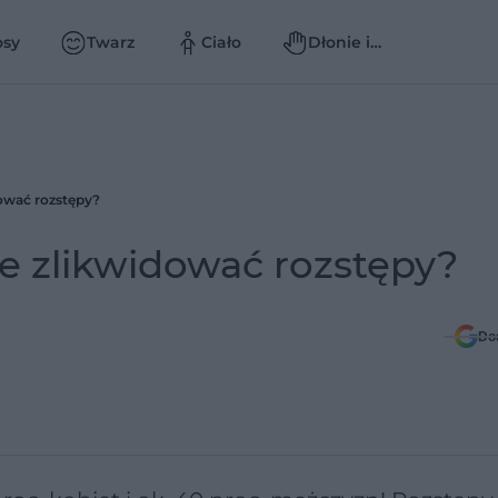
osy
Twarz
Ciało
Dłonie i
paznokcie
dować rozstępy?
ie zlikwidować rozstępy?
Do