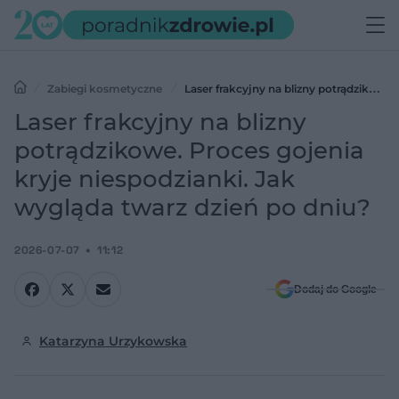
Zabiegi kosmetyczne
Laser frakcyjny na blizny potrądzikowe.
Proces gojenia kryje niespodzianki. Jak wygląda twarz dzień po
Laser frakcyjny na blizny
dniu?
potrądzikowe. Proces gojenia
kryje niespodzianki. Jak
wygląda twarz dzień po dniu?
2026-07-07
11:12
Dodaj do Google
Katarzyna Urzykowska