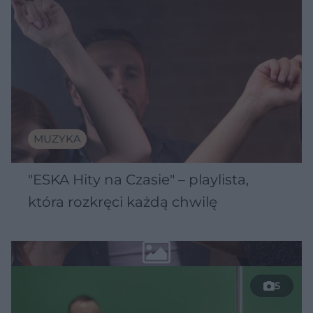
MUZYKA
"ESKA Hity na Czasie" – playlista,
która rozkręci każdą chwilę
5