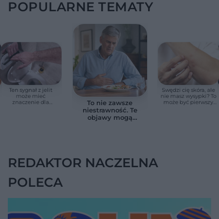
POPULARNE TEMATY
Ten sygnał z jelit
Swędzi cię skóra, ale
może mieć
nie masz wysypki? To
znaczenie dla
może być pierwszy
To nie zawsze
zdrowia. Naukowcy
cichy sygnał raka
niestrawność. Te
wskazali zdrowy
trzustki, zanim
objawy mogą
zakres
pojawią się inne
wskazywać na raka
objawy
trzustki
REDAKTOR NACZELNA
POLECA