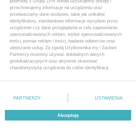
podmioty z Grupy ZPR Media uzyskujemy dostęp i
przechowujemy informacje na urządzeniu oraz
przetwarzamy dane osobowe, takie jak unikalne
identyfikatory, standardowe informacje wysyłane przez
urządzenie czy dane przeglądania w celu zapewniania
spersonalizowanych reklam, wybór spersonalizowanych
treści, pomiar reklam i treści, badanie odbiorców oraz
ulepszanie usług. Za zgodą Użytkownika my i Zaufani
Partnerzy możemy używać dokładnych danych
geolokalizacyjnych oraz aktywnie skanować
charakterystykę urządzenia do celów identyfikacji.
Ponieważ cenimy Twoją prywatność, prosimy o zgodę na
korzystanie z tych technologii poprzez kliknięcie
„Akceptuję”. Zgoda jest dobrowolna i zawsze możesz ją
zmienić/wycofać klikając przycisk ustawień prywatności
PARTNERZY
USTAWIENIA
znajdujący się w lewym dolnym rogu strony
. Niektóre
rodzaje przetwarzania danych nie wymagają zgody
Akceptuję
użytkownika, ale masz prawo sprzeciwić się takiemu
przetwarzaniu. Preferencje będą miały zastosowanie tylko
na tej witrynie.