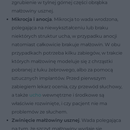
zgrubienie w tylnej górnej części obrąbka
małżowiny usznej.
Mikrocja i anocja
. Mikrocja to wada wrodzona,
polegająca na niewykształceniu lub braku
niektórych struktur ucha, w przypadku anocji
natomiast całkowicie brakuje małżowin. W obu
przypadkach potrzeba kilku zabiegów, w trakcie
których małżowinę modeluje się z chrząstki
pobranej z łuku żebrowego, albo za pomocą
sztucznych implantów. Przed pierwszym
zabiegiem lekarz ocenia, czy przewód słuchowy,
a także
ucho
wewnętrzne i środkowe są
właściwie rozwinięte, i czy pacjent nie ma
problemów ze słuchem.
Zwinięcie małżowiny usznej
. Wada polegająca
na tym, że szczyt małżowiny wydaje się