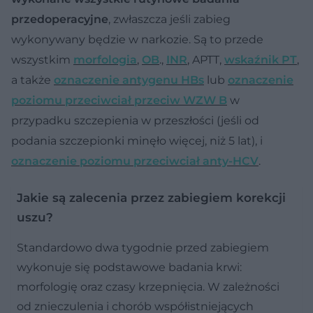
przedoperacyjne
, zwłaszcza jeśli zabieg
wykonywany będzie w narkozie. Są to przede
wszystkim
morfologia
,
OB
.,
INR
, APTT,
wskaźnik PT
,
a także
oznaczenie antygenu HBs
lub
oznaczenie
poziomu przeciwciał przeciw WZW B
w
przypadku szczepienia w przeszłości (jeśli od
podania szczepionki minęło więcej, niż 5 lat), i
oznaczenie poziomu przeciwciał anty-HCV
.
Jakie są zalecenia przez zabiegiem korekcji
uszu?
Standardowo dwa tygodnie przed zabiegiem
wykonuje się podstawowe badania krwi:
morfologię oraz czasy krzepnięcia. W zależności
od znieczulenia i chorób współistniejących