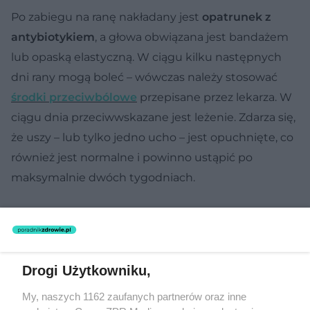
Po zabiegu na ranę nakładany jest
opatrunek z
antybiotykiem
, a głowa obwiązana jest bandażem
lub opaską elastyczną. W ciągu kilku następnych
dni rany mogą boleć – wówczas należy stosować
środki przeciwbólowe
przepisane przez lekarza. W
ciągu dnia przeciwwskazane jest leżenie. Zdarza się,
że uszy – lub tylko jedno ucho – jest opuchnięte, co
również jest normalne i powinno ustąpić po
maksymalnie dwóch tygodniach.
Drogi Użytkowniku,
My, naszych 1162 zaufanych partnerów oraz inne