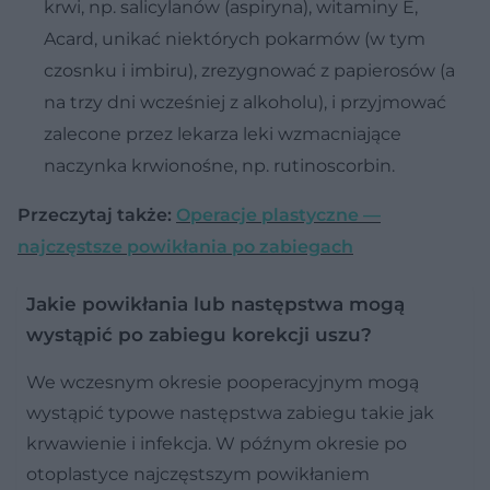
krwi, np. salicylanów (aspiryna), witaminy E,
Acard, unikać niektórych pokarmów (w tym
czosnku i imbiru), zrezygnować z papierosów (a
na trzy dni wcześniej z alkoholu), i przyjmować
zalecone przez lekarza leki wzmacniające
naczynka krwionośne, np. rutinoscorbin.
Przeczytaj także:
Operacje plastyczne —
najczęstsze powikłania po zabiegach
Jakie powikłania lub następstwa mogą
wystąpić po zabiegu korekcji uszu?
We wczesnym okresie pooperacyjnym mogą
wystąpić typowe następstwa zabiegu takie jak
krwawienie i infekcja. W późnym okresie po
otoplastyce najczęstszym powikłaniem