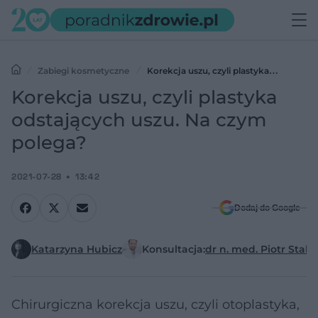
Zabiegi kosmetyczne
Korekcja uszu, czyli plastyka
odstających uszu. Na czym polega?
Korekcja uszu, czyli plastyka
odstających uszu. Na czym
polega?
2021-07-28
13:42
Dodaj do Google
Katarzyna Hubicz
Konsultacja:
dr n. med. Piotr Stabr
Chirurgiczna korekcja uszu, czyli otoplastyka,