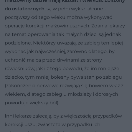
małżowiny uszne mają kształt i wielkość zbliżony
do ostatecznych
, są w pełni wykształcone -
począwszy od tego wieku można wykonywać
operacje korekcji małżowin usznych. Zdania lekarzy
na temat operowania tak małych dzieci są jednak
podzielone. Niektórzy uważają, że zabieg ten lepiej
wykonać jak najwcześniej, zarówno dlatego, by
uchronić malca przed drwinami ze strony
rówieśników, jak i z tego powodu, że im mniejsze
dziecko, tym mniej bolesny bywa stan po zabiegu
(zakończenia nerwowe rozwijają się bowiem wraz z
wiekiem, dlatego zabieg u młodzieży i dorosłych
powoduje większy ból).
Inni lekarze zalecają, by z większością przypadków
korekcji uszu, zwłaszcza w przypadku ich