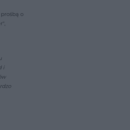
 prośbą o
r",
u
 i
gów
ardzo