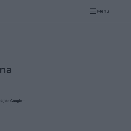
Menu
 na
daj do Google