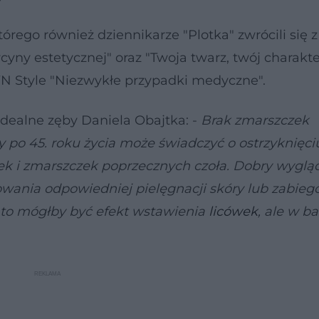
órego również dziennikarze "Plotka" zwrócili się z
cyny estetycznej" oraz "Twoja twarz, twój charakte
N Style "Niezwykłe przypadki medyczne".
 idealne zęby Daniela Obajtka: -
Brak zmarszczek
po 45. roku życia może świadczyć o ostrzyknięci
ek i zmarszczek poprzecznych czoła. Dobry wygląd
osowania odpowiedniej pielęgnacji skóry lub zabie
 to mógłby być efekt wstawienia
licówek
, ale w b