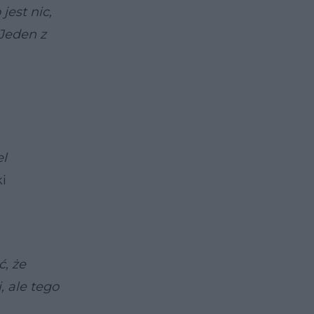
jest nic,
 Jeden z
el
i
, że
, ale tego