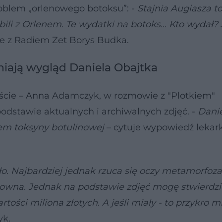
oblem „orlenowego botoksu”: -
Stajnia Augiasza to 
bili z Orlenem. Te wydatki na botoks… Kto wydał?
 z Radiem Zet Borys Budka.
niają wygląd Daniela Obajtka
ście – Anna Adamczyk, w rozmowie z "Plotkiem"
dstawie aktualnych i archiwalnych zdjęć. -
Dani
iem toksyny botulinowej
– cytuje wypowiedź lekark
o. Najbardziej jednak rzuca się oczy metamorfoza
towna. Jednak na podstawie zdjęć mogę stwierdzić
ści miliona złotych. A jeśli miały - to przykro mi
yk.