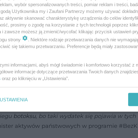
klam, wybór spersonalizowanych treści, pomiar reklam i treści, bad
arzami specjalizującymi się w medycynie estetyczn
 zgodą Użytkownika my i Zaufani Partnerzy możemy używać dokład
ek i w jaki sposób poprawiał swoją męską urodę.
az aktywnie skanować charakterystykę urządzenia do celów identyfi
ść, prosimy o zgodę na korzystanie z tych technologii poprzez klikn
a i zawsze możesz ją zmienić/wycofać klikając przycisk ustawień pr
 spędzonych w Orlenie jako „piekło”, okazuje się,
ogu strony
. Niektóre rodzaje przetwarzania danych nie wymagaj
z Borysa Budkę –
ponad milion złotych z Orlenu zo
iwić się takiemu przetwarzaniu. Preferencje będą miały zastosowanie
ów medycyny estetycznej czy usług stomatologi
szymi informacjami, abyś mógł świadomie i komfortowo korzystać z
 przez Orlen?
gółowe informacje dotyczące przetwarzania Twoich danych znajdzi
s
oraz po kliknięciu w „Ustawienia”.
a Obajtka: -
Szkoda, że pan Obajtek nie opowiedzi
cznych jego i jego kolegów, które z kasy Orlenu 
USTAWIENIA
y był jak prywatny folwark. Nie wiem, być może j
biegu
botoksu
, bo taki wydatek się pojawia w tych
nister aktywów państwowych w programie #BezKi