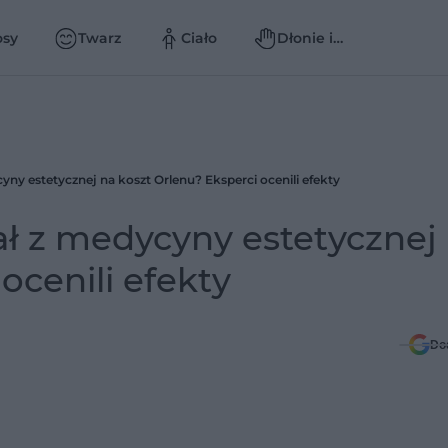
osy
Twarz
Ciało
Dłonie i
paznokcie
yny estetycznej na koszt Orlenu? Eksperci ocenili efekty
ał z medycyny estetycznej
ocenili efekty
Do