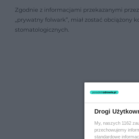
Zgodnie z informacjami przekazanymi przez 
„prywatny folwark”, miał zostać obciążony 
stomatologicznych.
Drogi Użytkow
My, naszych 1162 zau
przechowujemy informa
standardowe informac