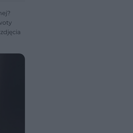
nej?
woty
 zdjęcia