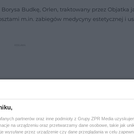
Borysa Budkę, Orlen, traktowany przez Objatka j
kosztami m.in. zabiegów medycyny estetycznej i u
niku,
fanych partnerów oraz inne podmioty z Grupy ZPR Media uzyskujem
cje na urządzeniu oraz przetwarzamy dane osobowe, takie jak unika
je wysyłane przez urządzenie czy dane przeglądania w celu zapewn