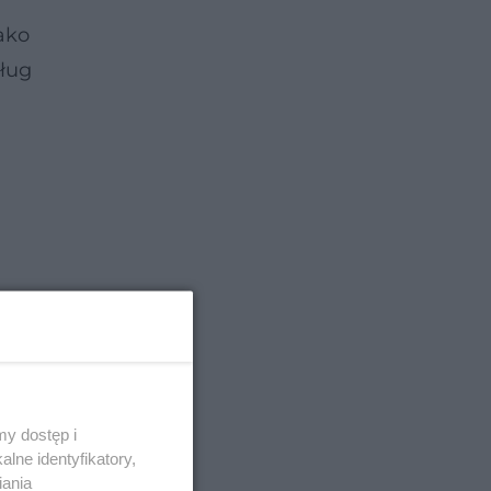
ako
sług
y dostęp i
lne identyfikatory,
iania