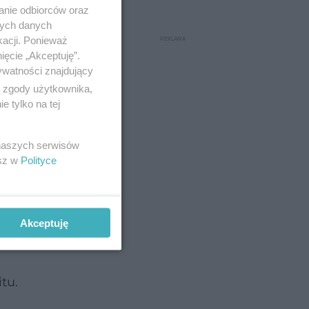
anie odbiorców oraz
ej, żeby
nych danych
kacji. Ponieważ
ięcie „Akceptuję”.
ywatności znajdujący
 że –
ą zgody użytkownika,
stał
 tylko na tej
cznych
.
 naszych serwisów
esz w
Polityce
ał
były
Akceptuję
ego
tu.