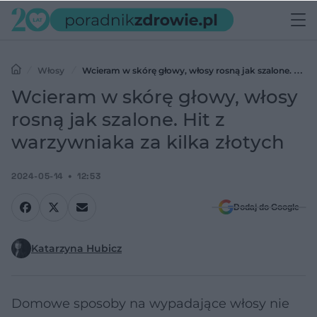
Włosy
Wcieram w skórę głowy, włosy rosną jak szalone. Hit z
warzywniaka za kilka złotych
Wcieram w skórę głowy, włosy
rosną jak szalone. Hit z
warzywniaka za kilka złotych
2024-05-14
12:53
Dodaj do Google
Katarzyna Hubicz
Domowe sposoby na wypadające włosy nie