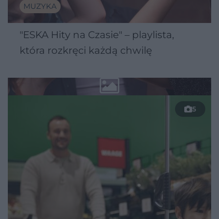
MUZYKA
"ESKA Hity na Czasie" – playlista,
która rozkręci każdą chwilę
5