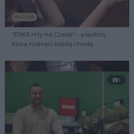
MUZYKA
"ESKA Hity na Czasie" – playlista,
która rozkręci każdą chwilę
5