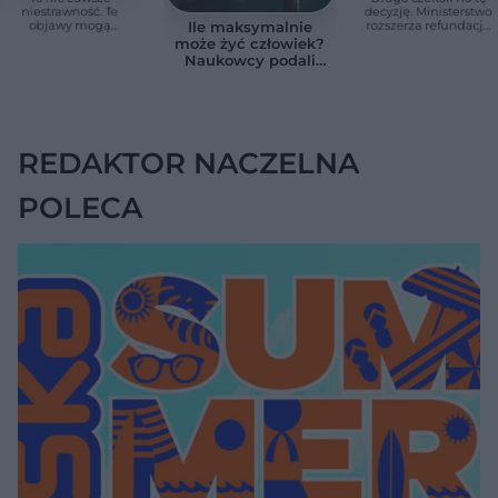
niestrawność. Te
decyzję. Ministerstwo
objawy mogą
rozszerza refundację
Ile maksymalnie
wskazywać na raka
pomp insulinowych
może żyć człowiek?
trzustki
Naukowcy podali
zaskakującą liczbę
REDAKTOR NACZELNA
POLECA