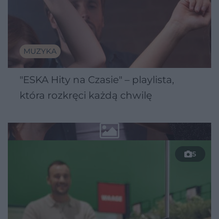
MUZYKA
"ESKA Hity na Czasie" – playlista,
która rozkręci każdą chwilę
5