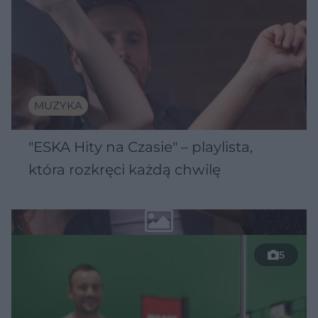
MUZYKA
"ESKA Hity na Czasie" – playlista,
która rozkręci każdą chwilę
5