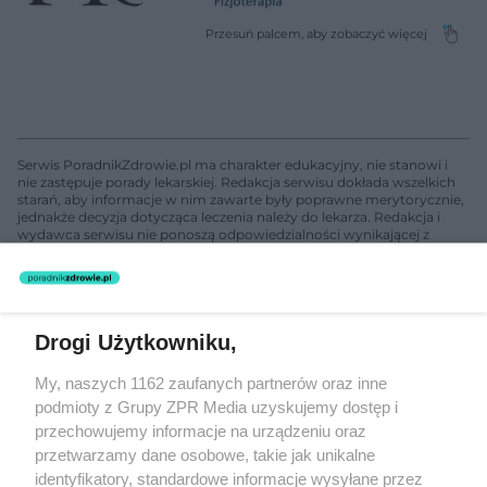
Serwis PoradnikZdrowie.pl ma charakter edukacyjny, nie stanowi i
nie zastępuje porady lekarskiej. Redakcja serwisu dokłada wszelkich
starań, aby informacje w nim zawarte były poprawne merytorycznie,
jednakże decyzja dotycząca leczenia należy do lekarza. Redakcja i
wydawca serwisu nie ponoszą odpowiedzialności wynikającej z
zastosowania informacji zamieszczonych na stronach serwisu, który
nie prowadzi działalności leczniczej polegającej na udzielaniu
świadczeń zdrowotnych w rozumieniu art. 3 ust 1 ustawy o
działalności leczniczej.
Drogi Użytkowniku,
Żaden utwór zamieszczony w serwisie nie może być powielany i
My, naszych 1162 zaufanych partnerów oraz inne
rozpowszechniany lub dalej rozpowszechniany w jakikolwiek sposób
podmioty z Grupy ZPR Media uzyskujemy dostęp i
(w tym także elektroniczny lub mechaniczny) na jakimkolwiek polu
eksploatacji w jakiejkolwiek formie, włącznie z umieszczaniem w
przechowujemy informacje na urządzeniu oraz
Internecie bez pisemnej zgody właściciela praw. Jakiekolwiek użycie
przetwarzamy dane osobowe, takie jak unikalne
lub wykorzystanie utworów w całości lub w części z naruszeniem
identyfikatory, standardowe informacje wysyłane przez
prawa, tzn. bez właściwej zgody, jest zabronione pod groźbą kary i