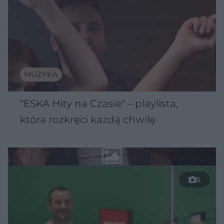
MUZYKA
"ESKA Hity na Czasie" – playlista,
która rozkręci każdą chwilę
5