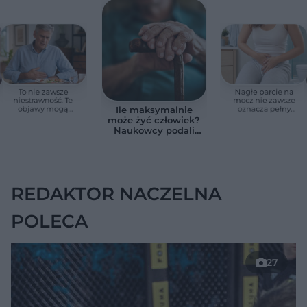
To nie zawsze
Nagłe parcie na
niestrawność. Te
mocz nie zawsze
objawy mogą
oznacza pełny
Ile maksymalnie
wskazywać na raka
pęcherz. Czasem
może żyć człowiek?
trzustki
przyczyna jest
Naukowcy podali
poważniejsza
zaskakującą liczbę
REDAKTOR NACZELNA
POLECA
27