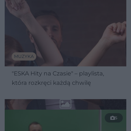
MUZYKA
"ESKA Hity na Czasie" – playlista,
która rozkręci każdą chwilę
5