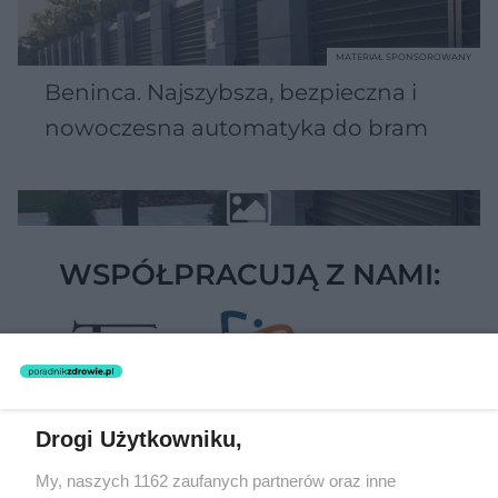
MATERIAŁ SPONSOROWANY
Beninca. Najszybsza, bezpieczna i
nowoczesna automatyka do bram
WSPÓŁPRACUJĄ Z NAMI:
Drogi Użytkowniku,
My, naszych 1162 zaufanych partnerów oraz inne