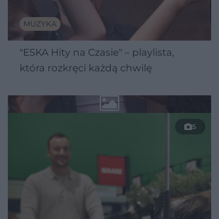
MUZYKA
"ESKA Hity na Czasie" – playlista,
która rozkręci każdą chwilę
5