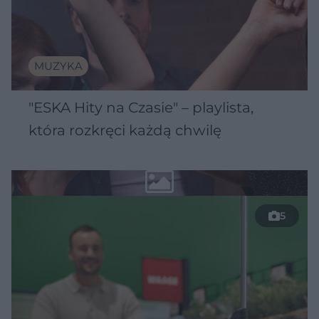
MUZYKA
"ESKA Hity na Czasie" – playlista,
która rozkręci każdą chwilę
5