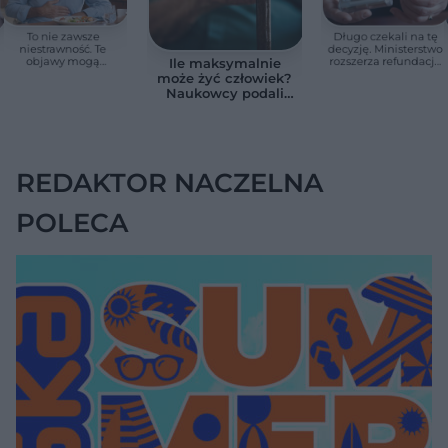
To nie zawsze
Długo czekali na tę
niestrawność. Te
decyzję. Ministerstwo
objawy mogą
rozszerza refundację
Ile maksymalnie
wskazywać na raka
pomp insulinowych
może żyć człowiek?
trzustki
Naukowcy podali
zaskakującą liczbę
REDAKTOR NACZELNA
POLECA