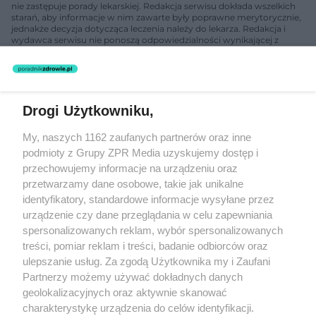
nie zastępuje porady lekarskiej. Redakcja serwisu dokłada wszelkich
starań, aby informacje w nim zawarte były poprawne merytorycznie,
jednakże decyzja dotycząca leczenia należy do lekarza. Redakcja i
wydawca serwisu nie ponoszą odpowiedzialności wynikającej z
zastosowania informacji zamieszczonych na stronach serwisu, który
nie prowadzi działalności leczniczej polegającej na udzielaniu
świadczeń zdrowotnych w rozumieniu art. 3 ust 1 ustawy o
działalności leczniczej.
Drogi Użytkowniku,
Żaden utwór zamieszczony w serwisie nie może być powielany i
My, naszych 1162 zaufanych partnerów oraz inne
rozpowszechniany lub dalej rozpowszechniany w jakikolwiek sposób
podmioty z Grupy ZPR Media uzyskujemy dostęp i
(w tym także elektroniczny lub mechaniczny) na jakimkolwiek polu
eksploatacji w jakiejkolwiek formie, włącznie z umieszczaniem w
przechowujemy informacje na urządzeniu oraz
Internecie bez pisemnej zgody właściciela praw. Jakiekolwiek użycie
przetwarzamy dane osobowe, takie jak unikalne
lub wykorzystanie utworów w całości lub w części z naruszeniem
identyfikatory, standardowe informacje wysyłane przez
prawa, tzn. bez właściwej zgody, jest zabronione pod groźbą kary i
może być ścigane prawnie.
urządzenie czy dane przeglądania w celu zapewniania
spersonalizowanych reklam, wybór spersonalizowanych
treści, pomiar reklam i treści, badanie odbiorców oraz
ulepszanie usług. Za zgodą Użytkownika my i Zaufani
Partnerzy możemy używać dokładnych danych
geolokalizacyjnych oraz aktywnie skanować
charakterystykę urządzenia do celów identyfikacji.
O nas