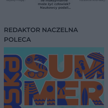
Ile maksymalnie
wskazywać na raka
pomp insulinowych
może żyć człowiek?
trzustki
Naukowcy podali
zaskakującą liczbę
REDAKTOR NACZELNA
POLECA