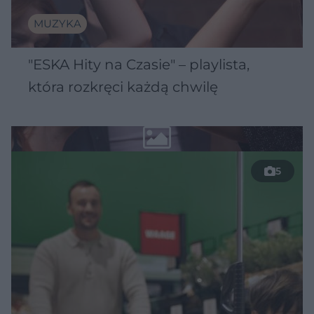
MUZYKA
"ESKA Hity na Czasie" – playlista,
która rozkręci każdą chwilę
5