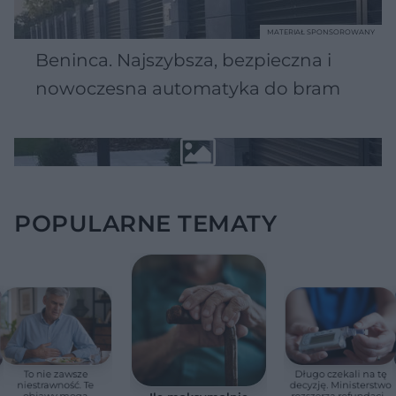
MATERIAŁ SPONSOROWANY
Beninca. Najszybsza, bezpieczna i
nowoczesna automatyka do bram
POPULARNE TEMATY
To nie zawsze
Długo czekali na tę
niestrawność. Te
decyzję. Ministerstwo
objawy mogą
rozszerza refundację