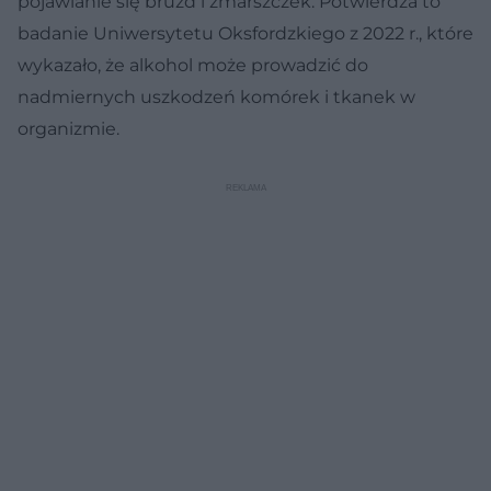
pojawianie się bruzd i zmarszczek. Potwierdza to
badanie Uniwersytetu Oksfordzkiego z 2022 r., które
wykazało, że alkohol może prowadzić do
nadmiernych uszkodzeń komórek i tkanek w
organizmie.