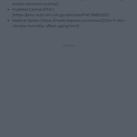
winter-skincare-routine/)
PubMed Central (PMC)
(https://pmc.ncbi.nlm.nih.gov/articles/PMC11685320/)
Medical Xpress (https://medicalxpress.com/news/2024-11-skin-
climate-humidity-affect-aging.html)