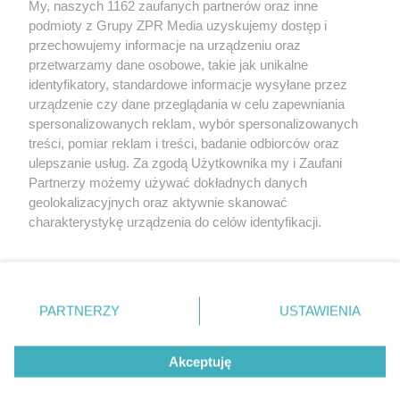
My, naszych 1162 zaufanych partnerów oraz inne
rozpowszechniany lub dalej rozpowszechniany w jakikolwiek sposób
podmioty z Grupy ZPR Media uzyskujemy dostęp i
(w tym także elektroniczny lub mechaniczny) na jakimkolwiek polu
eksploatacji w jakiejkolwiek formie, włącznie z umieszczaniem w
przechowujemy informacje na urządzeniu oraz
Internecie bez pisemnej zgody właściciela praw. Jakiekolwiek użycie
przetwarzamy dane osobowe, takie jak unikalne
lub wykorzystanie utworów w całości lub w części z naruszeniem
identyfikatory, standardowe informacje wysyłane przez
prawa, tzn. bez właściwej zgody, jest zabronione pod groźbą kary i
może być ścigane prawnie.
urządzenie czy dane przeglądania w celu zapewniania
spersonalizowanych reklam, wybór spersonalizowanych
treści, pomiar reklam i treści, badanie odbiorców oraz
ulepszanie usług. Za zgodą Użytkownika my i Zaufani
Partnerzy możemy używać dokładnych danych
geolokalizacyjnych oraz aktywnie skanować
charakterystykę urządzenia do celów identyfikacji.
O nas
Ponieważ cenimy Twoją prywatność, prosimy o zgodę na
korzystanie z tych technologii poprzez kliknięcie
Informacje prawne
„Akceptuję”. Zgoda jest dobrowolna i zawsze możesz ją
zmienić/wycofać klikając przycisk ustawień prywatności
Nasze serwisy
PARTNERZY
USTAWIENIA
znajdujący się w lewym dolnym rogu strony
. Niektóre
© 2026 Grupa ZPR Media
rodzaje przetwarzania danych nie wymagają zgody
Akceptuję
użytkownika, ale masz prawo sprzeciwić się takiemu
przetwarzaniu. Preferencje będą miały zastosowanie tylko