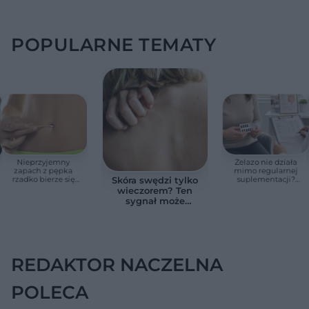
POPULARNE TEMATY
Nieprzyjemny
Żelazo nie działa
zapach z pępka
mimo regularnej
rzadko bierze się
suplementacji?
Skóra swędzi tylko
znikąd. Jeden objaw
Przyczyna może
wieczorem? Ten
zmienia wszystko
ukrywać się w
sygnał może
jelitach
wskazywać na
chorobę, która długo
nie daje objawów
REDAKTOR NACZELNA
POLECA