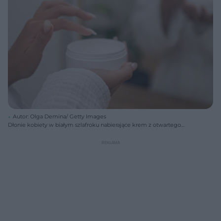
Autor: Olga Demina/ Getty Images
Dłonie kobiety w białym szlafroku nabierające krem z otwartego
słoika, z rozmazanym odbiciem w lustrze w tle, gdzie widać kolejną
dłoń z kremem. Ilustruje to prawidłową aplikację kosmetyków na
skórę, temat, o którym przeczytasz na portalu Poradnik Zdrowie.