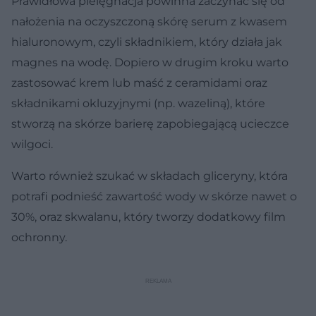
Prawidłowa pielęgnacja powinna zaczynać się od
nałożenia na oczyszczoną skórę serum z kwasem
hialuronowym, czyli składnikiem, który działa jak
magnes na wodę. Dopiero w drugim kroku warto
zastosować krem lub maść z ceramidami oraz
składnikami okluzyjnymi (np. wazeliną), które
stworzą na skórze barierę zapobiegającą ucieczce
wilgoci.
Warto również szukać w składach gliceryny, która
potrafi podnieść zawartość wody w skórze nawet o
30%, oraz skwalanu, który tworzy dodatkowy film
ochronny.