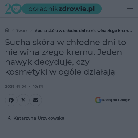
Twarz
Sucha skóra w chłodne dni to nie wina złego kremu.
Jeden nawyk decyduje, czy kosmetyki w ogóle działają
Sucha skóra w chłodne dni to
nie wina złego kremu. Jeden
nawyk decyduje, czy
kosmetyki w ogóle działają
2025-11-04
10:31
Dodaj do Google
Katarzyna Urzykowska