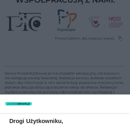
Serwis PoradnikZdrowie.pl ma charakter edukacyjny, nie stanowi i
nie zastępuje porady lekarskiej. Redakcja serwisu dokłada wszelkich
starań, aby informacje w nim zawarte były poprawne merytorycznie,
jednakże decyzja dotycząca leczenia należy do lekarza. Redakcja i
wydawca serwisu nie ponoszą odpowiedzialności wynikającej z
zastosowania informacji zamieszczonych na stronach serwisu, który
nie prowadzi działalności leczniczej polegającej na udzielaniu
świadczeń zdrowotnych w rozumieniu art. 3 ust 1 ustawy o
działalności leczniczej.
Drogi Użytkowniku,
Żaden utwór zamieszczony w serwisie nie może być powielany i