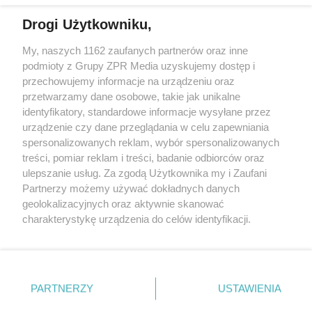
Drogi Użytkowniku,
Żaden utwór zamieszczony w serwisie nie może być powielany i
My, naszych 1162 zaufanych partnerów oraz inne
rozpowszechniany lub dalej rozpowszechniany w jakikolwiek sposób
podmioty z Grupy ZPR Media uzyskujemy dostęp i
(w tym także elektroniczny lub mechaniczny) na jakimkolwiek polu
eksploatacji w jakiejkolwiek formie, włącznie z umieszczaniem w
przechowujemy informacje na urządzeniu oraz
Internecie bez pisemnej zgody właściciela praw. Jakiekolwiek użycie
przetwarzamy dane osobowe, takie jak unikalne
lub wykorzystanie utworów w całości lub w części z naruszeniem
identyfikatory, standardowe informacje wysyłane przez
prawa, tzn. bez właściwej zgody, jest zabronione pod groźbą kary i
może być ścigane prawnie.
urządzenie czy dane przeglądania w celu zapewniania
spersonalizowanych reklam, wybór spersonalizowanych
treści, pomiar reklam i treści, badanie odbiorców oraz
ulepszanie usług. Za zgodą Użytkownika my i Zaufani
Partnerzy możemy używać dokładnych danych
geolokalizacyjnych oraz aktywnie skanować
charakterystykę urządzenia do celów identyfikacji.
O nas
Ponieważ cenimy Twoją prywatność, prosimy o zgodę na
korzystanie z tych technologii poprzez kliknięcie
Informacje prawne
„Akceptuję”. Zgoda jest dobrowolna i zawsze możesz ją
zmienić/wycofać klikając przycisk ustawień prywatności
Nasze serwisy
PARTNERZY
USTAWIENIA
znajdujący się w lewym dolnym rogu strony
. Niektóre
© 2026 Grupa ZPR Media