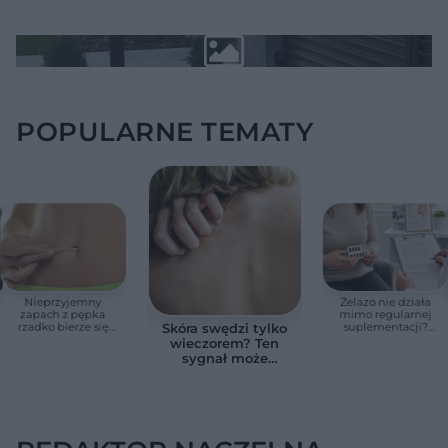
POPULARNE TEMATY
Nieprzyjemny
Żelazo nie działa
zapach z pępka
mimo regularnej
rzadko bierze się
suplementacji?
Skóra swędzi tylko
znikąd. Jeden objaw
Przyczyna może
wieczorem? Ten
zmienia wszystko
ukrywać się w
sygnał może
jelitach
wskazywać na
chorobę, która długo
nie daje objawów