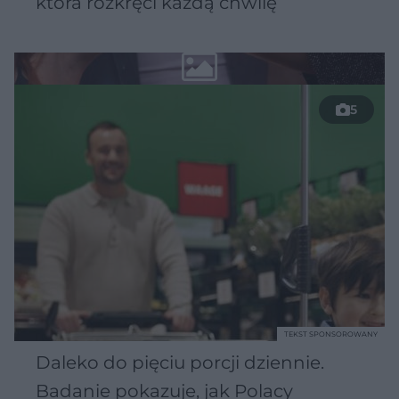
która rozkręci każdą chwilę
5
TEKST SPONSOROWANY
Daleko do pięciu porcji dziennie.
Badanie pokazuje, jak Polacy