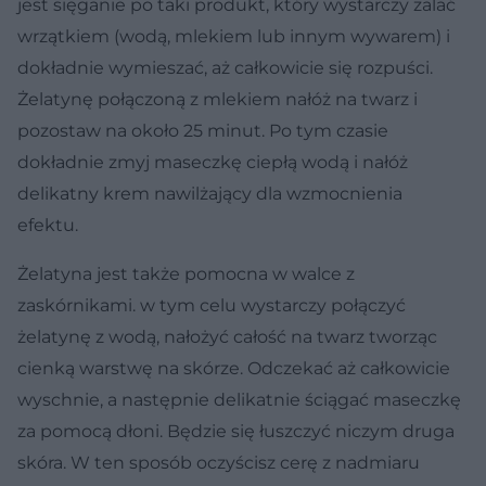
jest sięganie po taki produkt, który wystarczy zalać
wrzątkiem (wodą, mlekiem lub innym wywarem) i
dokładnie wymieszać, aż całkowicie się rozpuści.
Żelatynę połączoną z mlekiem nałóż na twarz i
pozostaw na około 25 minut. Po tym czasie
dokładnie zmyj maseczkę ciepłą wodą i nałóż
delikatny krem nawilżający dla wzmocnienia
efektu.
Żelatyna jest także pomocna w walce z
zaskórnikami. w tym celu wystarczy połączyć
żelatynę z wodą, nałożyć całość na twarz tworząc
cienką warstwę na skórze. Odczekać aż całkowicie
wyschnie, a następnie delikatnie ściągać maseczkę
za pomocą dłoni. Będzie się łuszczyć niczym druga
skóra. W ten sposób oczyścisz cerę z nadmiaru