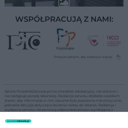
WSPÓŁPRACUJĄ Z NAMI:
Serwis PoradnikZdrowie.pl ma charakter edukacyjny, nie stanowi i
nie zastępuje porady lekarskiej. Redakcja serwisu dokłada wszelkich
starań, aby informacje w nim zawarte były poprawne merytorycznie,
jednakże decyzja dotycząca leczenia należy do lekarza. Redakcja i
wydawca serwisu nie ponoszą odpowiedzialności wynikającej z
zastosowania informacji zamieszczonych na stronach serwisu, który
nie prowadzi działalności leczniczej polegającej na udzielaniu
świadczeń zdrowotnych w rozumieniu art. 3 ust 1 ustawy o
działalności leczniczej.