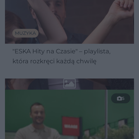
MUZYKA
"ESKA Hity na Czasie" – playlista,
która rozkręci każdą chwilę
5