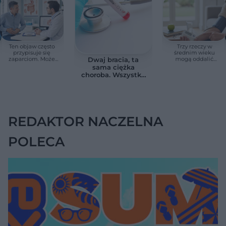
Ten objaw często
Trzy rzeczy w
przypisuje się
średnim wieku
zaparciom. Może
mogą oddalić
Dwaj bracia, ta
jednak wskazywać
demencję o prawie
sama ciężka
na chorobę jelita
13 lat. Naukowcy
choroba. Wszystko
wskazali kluczowe
zmieniają jedne
czynniki
urodziny
REDAKTOR NACZELNA
POLECA