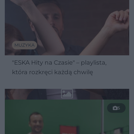
MUZYKA
"ESKA Hity na Czasie" – playlista,
która rozkręci każdą chwilę
5